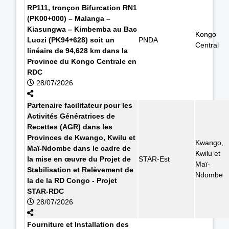
RP111, tronçon Bifurcation RN1
(PK00+000) – Malanga –
Kiasungwa – Kimbemba au Bac
Kongo
Luozi (PK94+628) soit un
PNDA
Central
linéaire de 94,628 km dans la
Province du Kongo Centrale en
RDC
28/07/2026
Partenaire facilitateur pour les
Activités Génératrices de
Recettes (AGR) dans les
Provinces de Kwango, Kwilu et
Kwango,
Maï-Ndombe dans le cadre de
Kwilu et
la mise en œuvre du Projet de
STAR-Est
Maï-
Stabilisation et Relèvement de
Ndombe
la de la RD Congo - Projet
STAR-RDC
28/07/2026
Fourniture et Installation des