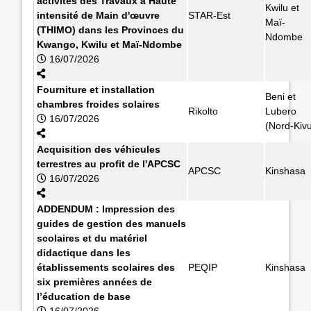
activités des Travaux à Haute
Kwilu et
intensité de Main d'œuvre
STAR-Est
Maï-
(THIMO) dans les Provinces du
Ndombe
Kwango, Kwilu et Maï-Ndombe
16/07/2026
Fourniture et installation
Beni et
chambres froides solaires
Rikolto
Lubero
16/07/2026
(Nord-Kiv
Acquisition des véhicules
terrestres au profit de l'APCSC
APCSC
Kinshasa
16/07/2026
ADDENDUM : Impression des
guides de gestion des manuels
scolaires et du matériel
didactique dans les
établissements scolaires des
PEQIP
Kinshasa
six premières années de
l’éducation de base
16/07/2026