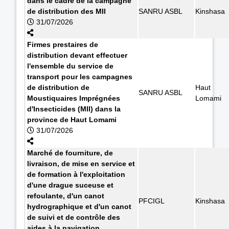
dans le cadre de la campagne
de distribution des MII
SANRU ASBL
Kinshasa
31/07/2026
Firmes prestaires de
distribution devant effectuer
l'ensemble du service de
transport pour les campagnes
de distribution de
Haut
SANRU ASBL
Moustiquaires Imprégnées
Lomami
d'Insecticides (MII) dans la
province de Haut Lomami
31/07/2026
Marché de fourniture, de
livraison, de mise en service et
de formation à l'exploitation
d'une drague suceuse et
refoulante, d'un canot
PFCIGL
Kinshasa
hydrographique et d'un canot
de suivi et de contrôle des
aides à la navigation