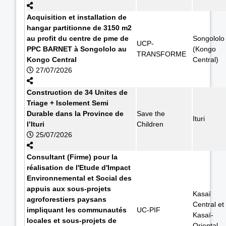
Acquisition et installation de
hangar partitionne de 3150 m2
au profit du centre de pme de
Songololo
UCP-
PPC BARNET à Songololo au
(Kongo
TRANSFORME
Kongo Central
Central)
27/07/2026
Construction de 34 Unites de
Triage + Isolement Semi
Durable dans la Province de
Save the
Ituri
l’Ituri
Children
25/07/2026
Consultant (Firme) pour la
réalisation de l'Etude d'Impact
Environnemental et Social des
appuis aux sous-projets
Kasaï
agroforestiers paysans
Central et
impliquant les communautés
UC-PIF
Kasaï-
locales et sous-projets de
Oriental