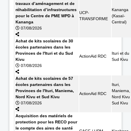
travaux d’aménagement et de
réhabilitation d’infrastructures
Kananga
UCP-
pour le Centre de PME WPD à
(Kasaï-
TRANSFORME
Kananga
Central)
07/08/2026
Achat de kits scolaires de 30
écoles partenaires dans les
Provinces de l'Ituri et du Sud
Ituri et du
ActionAid RDC
Kivu
Sud Kivu
07/08/2026
Achat de kits scolaires de 57
écoles partenaires dans les
Ituri,
Provinces de l'Ituri, Maniema,
Maniema,
ActionAid RDC
Nord Kivu et Sud Kivu
Nord Kivu 
07/08/2026
Sud Kivu
Acquisition des matériels de
protection pour les RECO pour
le compte des aires de santé
CAGF / UPM
Kinshasa