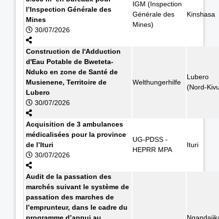
IGM (Inspection
l’Inspection Générale des
Générale des
Kinshasa
Mines
Mines)
30/07/2026
Construction de l'Adduction
d'Eau Potable de Bweteta-
Nduko en zone de Santé de
Lubero
Musienene, Territoire de
Welthungerhilfe
(Nord-Kiv
Lubero
30/07/2026
Acquisition de 3 ambulances
médicalisées pour la province
UG-PDSS -
de l’Ituri
Ituri
HEPRR MPA
30/07/2026
Audit de la passation des
marchés suivant le système de
passation des marches de
l’emprunteur, dans le cadre du
programme d’appui au
Ngandajik