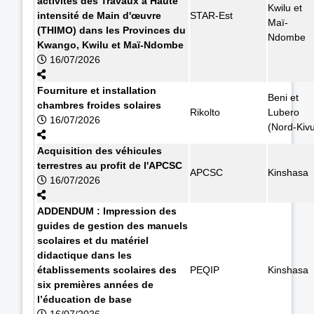
activités des Travaux à Haute
Kwilu et
intensité de Main d'œuvre
STAR-Est
Maï-
(THIMO) dans les Provinces du
Ndombe
Kwango, Kwilu et Maï-Ndombe
16/07/2026
Fourniture et installation
Beni et
chambres froides solaires
Rikolto
Lubero
16/07/2026
(Nord-Kiv
Acquisition des véhicules
terrestres au profit de l'APCSC
APCSC
Kinshasa
16/07/2026
ADDENDUM : Impression des
guides de gestion des manuels
scolaires et du matériel
didactique dans les
établissements scolaires des
PEQIP
Kinshasa
six premières années de
l’éducation de base
16/07/2026