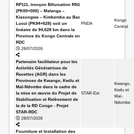
RP111, tronçon Bifurcation RN1
(PK00+000) – Malanga –
Kiasungwa – Kimbemba au Bac
Kongo
Luozi (PK94+628) soit un
PNDA
Central
linéaire de 94,628 km dans la
Province du Kongo Centrale en
RDC
28/07/2026
Partenaire facilitateur pour les
Activités Génératrices de
Recettes (AGR) dans les
Provinces de Kwango, Kwilu et
Kwango,
Maï-Ndombe dans le cadre de
Kwilu et
la mise en œuvre du Projet de
STAR-Est
Maï-
Stabilisation et Relèvement de
Ndombe
la de la RD Congo - Projet
STAR-RDC
28/07/2026
Fourniture et Installation des