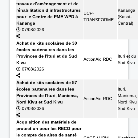
travaux d’aménagement et de
réhabilitation d’infrastructures
Kananga
UCP-
pour le Centre de PME WPD à
(Kasaï-
TRANSFORME
Kananga
Central)
07/08/2026
Achat de kits scolaires de 30
écoles partenaires dans les
Provinces de l'Ituri et du Sud
Ituri et du
ActionAid RDC
Kivu
Sud Kivu
07/08/2026
Achat de kits scolaires de 57
écoles partenaires dans les
Ituri,
Provinces de l'Ituri, Maniema,
Maniema,
ActionAid RDC
Nord Kivu et Sud Kivu
Nord Kivu 
07/08/2026
Sud Kivu
Acquisition des matériels de
protection pour les RECO pour
le compte des aires de santé
CAGF / UPM
Kinshasa