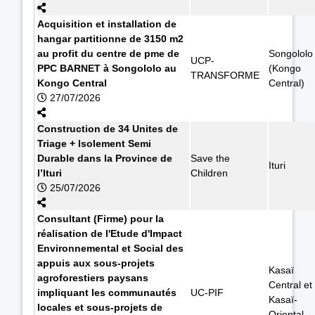
Acquisition et installation de
hangar partitionne de 3150 m2
au profit du centre de pme de
Songololo
UCP-
PPC BARNET à Songololo au
(Kongo
TRANSFORME
Kongo Central
Central)
27/07/2026
Construction de 34 Unites de
Triage + Isolement Semi
Durable dans la Province de
Save the
Ituri
l’Ituri
Children
25/07/2026
Consultant (Firme) pour la
réalisation de l'Etude d'Impact
Environnemental et Social des
appuis aux sous-projets
Kasaï
agroforestiers paysans
Central et
impliquant les communautés
UC-PIF
Kasaï-
locales et sous-projets de
Oriental