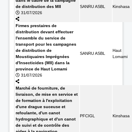
dans le cadre de la campagne
de distribution des MII
SANRU ASBL
Kinshasa
31/07/2026
Firmes prestaires de
distribution devant effectuer
l'ensemble du service de
transport pour les campagnes
de distribution de
Haut
SANRU ASBL
Moustiquaires Imprégnées
Lomami
d'Insecticides (MII) dans la
province de Haut Lomami
31/07/2026
Marché de fourniture, de
livraison, de mise en service et
de formation à l'exploitation
d'une drague suceuse et
refoulante, d'un canot
PFCIGL
Kinshasa
hydrographique et d'un canot
de suivi et de contrôle des
aides à la navigation