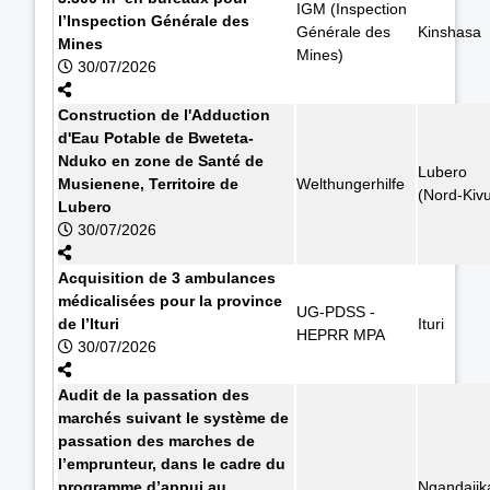
IGM (Inspection
l’Inspection Générale des
Générale des
Kinshasa
Mines
Mines)
30/07/2026
Construction de l'Adduction
d'Eau Potable de Bweteta-
Nduko en zone de Santé de
Lubero
Musienene, Territoire de
Welthungerhilfe
(Nord-Kiv
Lubero
30/07/2026
Acquisition de 3 ambulances
médicalisées pour la province
UG-PDSS -
de l’Ituri
Ituri
HEPRR MPA
30/07/2026
Audit de la passation des
marchés suivant le système de
passation des marches de
l’emprunteur, dans le cadre du
programme d’appui au
Ngandajik