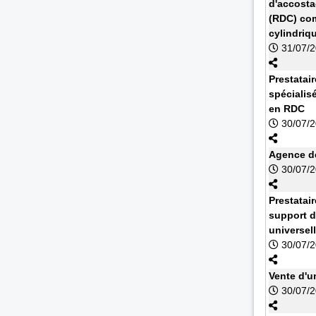
d'accosta
(RDC) com
cylindriq
31/07/
Prestatai
spécialis
en RDC
30/07/
Agence de
30/07/
Prestatai
support d
universel
30/07/
Vente d'u
30/07/