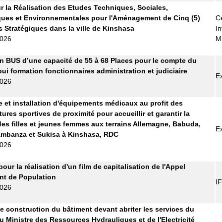
r la Réalisation des Etudes Techniques, Sociales,
ues et Environnementales pour l'Aménagement de Cinq (5)
Ce
s Stratégiques dans la ville de Kinshasa
In
2026
M
n BUS d’une capacité de 55 à 68 Places pour le compte du
pui formation fonctionnaires administration et judiciaire
E
2026
e et installation d'équipements médicaux au profit des
tures sportives de proximité pour accueillir et garantir la
des filles et jeunes femmes aux terrains Allemagne, Babuda,
E
ambanza et Sukisa à Kinshasa, RDC
2026
pour la réalisation d'un film de capitalisation de l'Appel
t de Population
I
2026
e construction du bâtiment devant abriter les services du
u Ministre des Ressources Hydrauliques et de l'Electricité