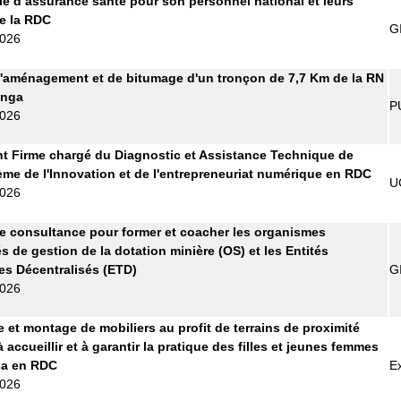
 d’assurance santé pour son personnel national et leurs
de la RDC
G
2026
'aménagement et de bitumage d'un tronçon de 7,7 Km de la RN
anga
P
2026
t Firme chargé du Diagnostic et Assistance Technique de
ème de l'Innovation et de l'entrepreneuriat numérique en RDC
U
2026
e consultance pour former et coacher les organismes
s de gestion de la dotation minière (OS) et les Entités
les Décentralisés (ETD)
G
2026
e et montage de mobiliers au profit de terrains de proximité
 accueillir et à garantir la pratique des filles et jeunes femmes
sa en RDC
E
2026