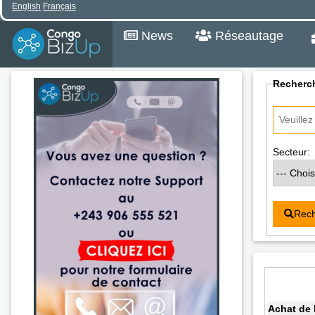
English
Français
News
Réseautage
Recherch
Secteur:
Rech
Achat de 