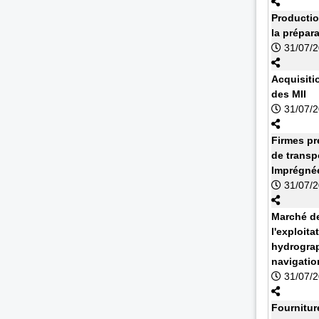
Productio
la prépar
31/07/
Acquisiti
des MII
31/07/
Firmes pr
de transp
Imprégnée
31/07/
Marché de
l'exploit
hydrograp
navigatio
31/07/
Fournitur