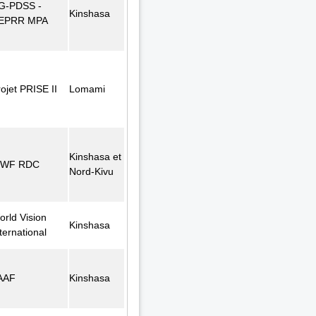
G-PDSS -
Kinshasa
EPRR MPA
ojet PRISE II
Lomami
Kinshasa et
WF RDC
Nord-Kivu
orld Vision
Kinshasa
ternational
AAF
Kinshasa