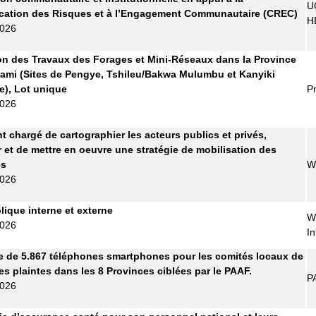
U
ation des Risques et à l’Engagement Communautaire (CREC)
H
2026
on des Travaux des Forages et Mini-Réseaux dans la Province
ami (Sites de Pengye, Tshileu/Bakwa Mulumbu et Kanyiki
), Lot unique
Pr
2026
t chargé de cartographier les acteurs publics et privés,
r et de mettre en oeuvre une stratégie de mobilisation des
es
W
2026
lique interne et externe
W
2026
In
e de 5.867 téléphones smartphones pour les comités locaux de
es plaintes dans les 8 Provinces ciblées par le PAAF.
P
2026