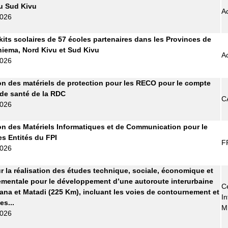
 du Sud Kivu
A
2026
kits scolaires de 57 écoles partenaires dans les Provinces de
Maniema, Nord Kivu et Sud Kivu
A
2026
on des matériels de protection pour les RECO pour le compte
 de santé de la RDC
C
2026
on des Matériels Informatiques et de Communication pour le
es Entités du FPI
F
2026
r la réalisation des études technique, sociale, économique et
mentale pour le développement d’une autoroute interurbaine
Ce
ana et Matadi (225 Km), incluant les voies de contournement et
In
es...
M
2026