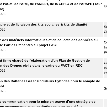
e l'UCM, de l'ARE, de l'ANSER, de la CEP-O et de l'ARSPE (Tour
U
ie)
2026
re et de livraison des kits scolaires & kits de dignité
S
2026
C
e des matériels informatiques et de collecte des données au
Ce
de Parties Prenantes au projet PACT
In
2026
P
t firme chargé de l'élaboration d'un Plan de Gestion de
Ce
tion des Drones civils dans le cadre du PACT en RDC
In
2026
P
on des Batteries Gel et Onduleurs Hybrides pour le compte de
bl
S
2026
 communication pour la mise en œuvre d’une stratégie de
ion communautaire et institutionnelle en appui à la