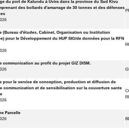
ge du port de Kalundu à Uvira dans la province du Sud Kivu
prenant des bollards d'amarrage de 30 tonnes et des défenses
P
ues
2026
re (Bureau d'études, Cabinet, Organisation ou Institution
ée) pour le Développement du HUP SIG/de données pour la RFN
R
2026
 communication au profit du projet GIZ DISM.
2026
G
re pour le service de conception, production et diffusion de
e communication et de sensibilisation sur la couverture sante
C
le
R
2026
ne Parcelle
2026
B