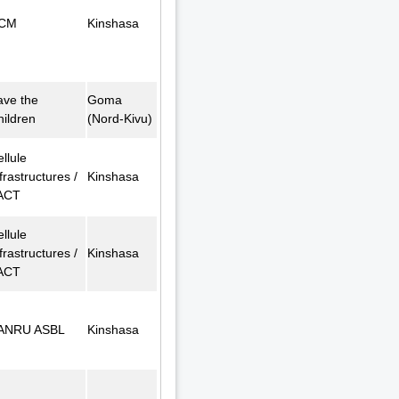
CM
Kinshasa
ave the
Goma
hildren
(Nord-Kivu)
llule
frastructures /
Kinshasa
ACT
llule
frastructures /
Kinshasa
ACT
ANRU ASBL
Kinshasa