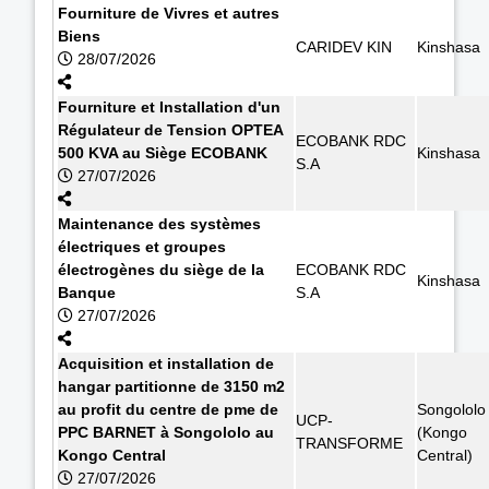
Fourniture de Vivres et autres
Biens
CARIDEV KIN
Kinshasa
28/07/2026
Fourniture et Installation d'un
Régulateur de Tension OPTEA
ECOBANK RDC
500 KVA au Siège ECOBANK
Kinshasa
S.A
27/07/2026
Maintenance des systèmes
électriques et groupes
électrogènes du siège de la
ECOBANK RDC
Kinshasa
Banque
S.A
27/07/2026
Acquisition et installation de
hangar partitionne de 3150 m2
au profit du centre de pme de
Songololo
UCP-
PPC BARNET à Songololo au
(Kongo
TRANSFORME
Kongo Central
Central)
27/07/2026