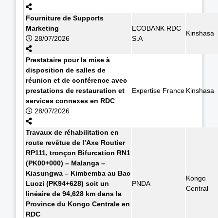
Fourniture de Supports
Marketing
ECOBANK RDC
Kinshasa
28/07/2026
S.A
Prestataire pour la mise à
disposition de salles de
réunion et de conférence avec
prestations de restauration et
Expertise France
Kinshasa
services connexes en RDC
28/07/2026
Travaux de réhabilitation en
route revêtue de l’Axe Routier
RP111, tronçon Bifurcation RN1
(PK00+000) – Malanga –
Kiasungwa – Kimbemba au Bac
Kongo
Luozi (PK94+628) soit un
PNDA
Central
linéaire de 94,628 km dans la
Province du Kongo Centrale en
RDC