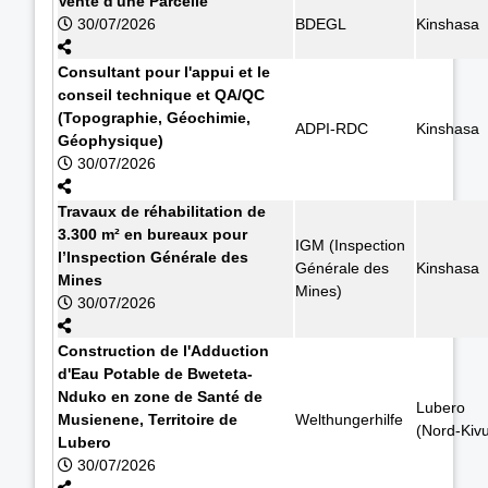
Vente d'une Parcelle
30/07/2026
BDEGL
Kinshasa
Consultant pour l'appui et le
conseil technique et QA/QC
(Topographie, Géochimie,
ADPI-RDC
Kinshasa
Géophysique)
30/07/2026
Travaux de réhabilitation de
3.300 m² en bureaux pour
IGM (Inspection
l’Inspection Générale des
Générale des
Kinshasa
Mines
Mines)
30/07/2026
Construction de l'Adduction
d'Eau Potable de Bweteta-
Nduko en zone de Santé de
Lubero
Musienene, Territoire de
Welthungerhilfe
(Nord-Kiv
Lubero
30/07/2026