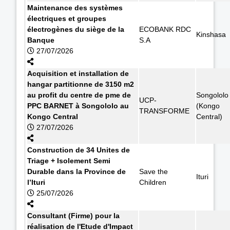
Maintenance des systèmes
électriques et groupes
électrogènes du siège de la
ECOBANK RDC
Kinshasa
Banque
S.A
27/07/2026
Acquisition et installation de
hangar partitionne de 3150 m2
au profit du centre de pme de
Songololo
UCP-
PPC BARNET à Songololo au
(Kongo
TRANSFORME
Kongo Central
Central)
27/07/2026
Construction de 34 Unites de
Triage + Isolement Semi
Durable dans la Province de
Save the
Ituri
l’Ituri
Children
25/07/2026
Consultant (Firme) pour la
réalisation de l'Etude d'Impact