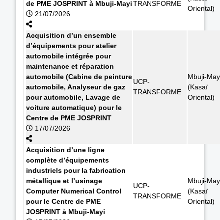
de PME JOSPRINT à Mbuji-Mayi
TRANSFORME
Oriental)
21/07/2026
Acquisition d’un ensemble
d’équipements pour atelier
automobile intégrée pour
maintenance et réparation
automobile (Cabine de peinture
Mbuji-May
UCP-
automobile, Analyseur de gaz
(Kasaï
TRANSFORME
pour automobile, Lavage de
Oriental)
voiture automatique) pour le
Centre de PME JOSPRINT
17/07/2026
Acquisition d’une ligne
complète d’équipements
industriels pour la fabrication
métallique et l’usinage
Mbuji-May
UCP-
Computer Numerical Control
(Kasaï
TRANSFORME
pour le Centre de PME
Oriental)
JOSPRINT à Mbuji-Mayi