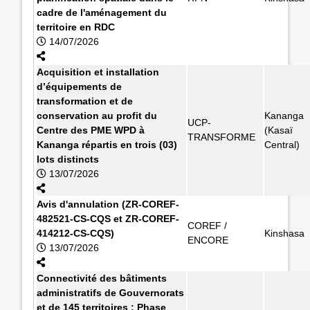
cadre de l'aménagement du
territoire en RDC
14/07/2026
Acquisition et installation
d’équipements de
transformation et de
conservation au profit du
Kananga
UCP-
Centre des PME WPD à
(Kasaï
TRANSFORME
Kananga répartis en trois (03)
Central)
lots distincts
13/07/2026
Avis d'annulation (ZR-COREF-
482521-CS-CQS et ZR-COREF-
COREF /
414212-CS-CQS)
Kinshasa
ENCORE
13/07/2026
Connectivité des bâtiments
administratifs de Gouvernorats
et de 145 territoires : Phase