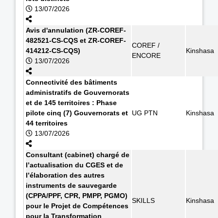
13/07/2026
Avis d'annulation (ZR-COREF-
482521-CS-CQS et ZR-COREF-
COREF /
414212-CS-CQS)
Kinshasa
ENCORE
13/07/2026
Connectivité des bâtiments
administratifs de Gouvernorats
et de 145 territoires : Phase
pilote cinq (7) Gouvernorats et
UG PTN
Kinshasa
44 territoires
13/07/2026
Consultant (cabinet) chargé de
l’actualisation du CGES et de
l’élaboration des autres
instruments de sauvegarde
(CPPA/PPF, CPR, PMPP, PGMO)
SKILLS
Kinshasa
pour le Projet de Compétences
pour la Transformation