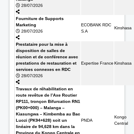
28/07/2026
Fourniture de Supports
Marketing
ECOBANK RDC
Kinshasa
28/07/2026
S.A
Prestataire pour la mise à
disposition de salles de
réunion et de conférence avec
prestations de restauration et
Expertise France
Kinshasa
services connexes en RDC
28/07/2026
Travaux de réhabilitation en
route revêtue de l’Axe Routier
RP111, tronçon Bifurcation RN1
(PK00+000) – Malanga –
Kiasungwa – Kimbemba au Bac
Kongo
Luozi (PK94+628) soit un
PNDA
Central
linéaire de 94,628 km dans la
Province du Kongo Centrale en