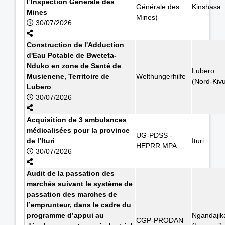
l’Inspection Générale des
Générale des
Kinshasa
Mines
Mines)
30/07/2026
Construction de l'Adduction
d'Eau Potable de Bweteta-
Nduko en zone de Santé de
Lubero
Musienene, Territoire de
Welthungerhilfe
(Nord-Kiv
Lubero
30/07/2026
Acquisition de 3 ambulances
médicalisées pour la province
UG-PDSS -
de l’Ituri
Ituri
HEPRR MPA
30/07/2026
Audit de la passation des
marchés suivant le système de
passation des marches de
l’emprunteur, dans le cadre du
programme d’appui au
Ngandajik
CGP-PRODAN