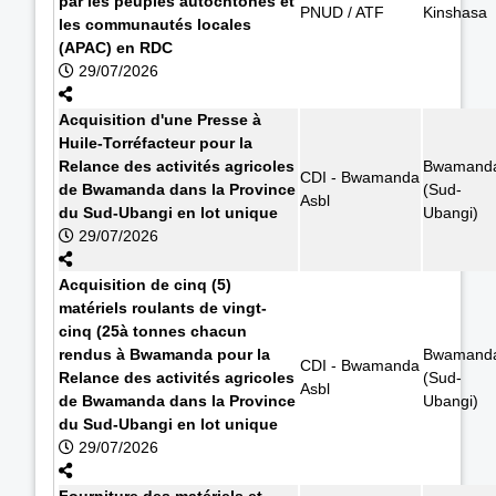
par les peuples autochtones et
PNUD / ATF
Kinshasa
les communautés locales
(APAC) en RDC
29/07/2026
Acquisition d'une Presse à
Huile-Torréfacteur pour la
Relance des activités agricoles
Bwamand
CDI - Bwamanda
de Bwamanda dans la Province
(Sud-
Asbl
du Sud-Ubangi en lot unique
Ubangi)
29/07/2026
Acquisition de cinq (5)
matériels roulants de vingt-
cinq (25à tonnes chacun
rendus à Bwamanda pour la
Bwamand
CDI - Bwamanda
Relance des activités agricoles
(Sud-
Asbl
de Bwamanda dans la Province
Ubangi)
du Sud-Ubangi en lot unique
29/07/2026
Fourniture des matériels et