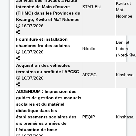
activités des Travaux à Haute
Kwilu et
intensité de Main d'œuvre
STAR-Est
Maï-
(THIMO) dans les Provinces du
Ndombe
Kwango, Kwilu et Maï-Ndombe
16/07/2026
Fourniture et installation
Beni et
chambres froides solaires
Rikolto
Lubero
16/07/2026
(Nord-Kiv
Acquisition des véhicules
terrestres au profit de l'APCSC
APCSC
Kinshasa
16/07/2026
ADDENDUM : Impression des
guides de gestion des manuels
scolaires et du matériel
didactique dans les
établissements scolaires des
PEQIP
Kinshasa
six premières années de
l’éducation de base
16/07/2026