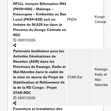
RP111, tronçon Bifurcation RN1
(PK00+000) – Malanga –
Kiasungwa – Kimbemba au Bac
Kongo
Luozi (PK94+628) soit un
PNDA
Central
linéaire de 94,628 km dans la
Province du Kongo Centrale en
RDC
28/07/2026
Partenaire facilitateur pour les
Activités Génératrices de
Recettes (AGR) dans les
Provinces de Kwango, Kwilu et
Kwango,
Maï-Ndombe dans le cadre de
Kwilu et
la mise en œuvre du Projet de
STAR-Est
Maï-
Stabilisation et Relèvement de
Ndombe
la de la RD Congo - Projet
STAR-RDC
28/07/2026
Fourniture et Installation des