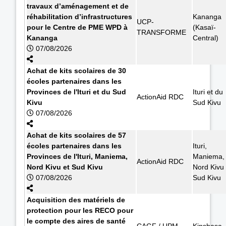
travaux d’aménagement et de
réhabilitation d’infrastructures
Kananga
UCP-
pour le Centre de PME WPD à
(Kasaï-
TRANSFORME
Kananga
Central)
07/08/2026
Achat de kits scolaires de 30
écoles partenaires dans les
Provinces de l'Ituri et du Sud
Ituri et du
ActionAid RDC
Kivu
Sud Kivu
07/08/2026
Achat de kits scolaires de 57
écoles partenaires dans les
Ituri,
Provinces de l'Ituri, Maniema,
Maniema,
ActionAid RDC
Nord Kivu et Sud Kivu
Nord Kivu 
07/08/2026
Sud Kivu
Acquisition des matériels de
protection pour les RECO pour
le compte des aires de santé
CAGF / UPM
Kinshasa