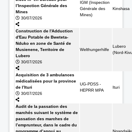
IGM (Inspection
l’Inspection Générale des
Générale des
Kinshasa
Mines
Mines)
30/07/2026
Construction de l'Adduction
d'Eau Potable de Bweteta-
Nduko en zone de Santé de
Lubero
Musienene, Territoire de
Welthungerhilfe
(Nord-Kiv
Lubero
30/07/2026
Acquisition de 3 ambulances
médicalisées pour la province
UG-PDSS -
de l’Ituri
Ituri
HEPRR MPA
30/07/2026
Audit de la passation des
marchés suivant le système de
passation des marches de
l’emprunteur, dans le cadre du
programme d’appui au
Ngandajik