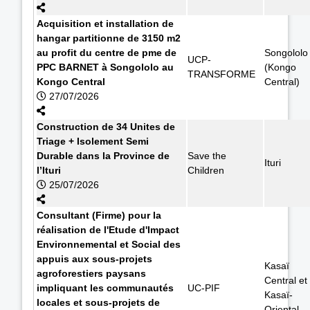
Acquisition et installation de
hangar partitionne de 3150 m2
au profit du centre de pme de
Songololo
UCP-
PPC BARNET à Songololo au
(Kongo
TRANSFORME
Kongo Central
Central)
27/07/2026
Construction de 34 Unites de
Triage + Isolement Semi
Durable dans la Province de
Save the
Ituri
l’Ituri
Children
25/07/2026
Consultant (Firme) pour la
réalisation de l'Etude d'Impact
Environnemental et Social des
appuis aux sous-projets
Kasaï
agroforestiers paysans
Central et
impliquant les communautés
UC-PIF
Kasaï-
locales et sous-projets de
Oriental