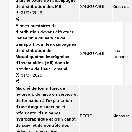
dans le cadre de la campagne
de distribution des MII
SANRU ASBL
Kinshasa
31/07/2026
Firmes prestaires de
distribution devant effectuer
l'ensemble du service de
transport pour les campagnes
de distribution de
Haut
SANRU ASBL
Moustiquaires Imprégnées
Lomami
d'Insecticides (MII) dans la
province de Haut Lomami
31/07/2026
Marché de fourniture, de
livraison, de mise en service et
de formation à l'exploitation
d'une drague suceuse et
refoulante, d'un canot
PFCIGL
Kinshasa
hydrographique et d'un canot
de suivi et de contrôle des
aides à la navigation