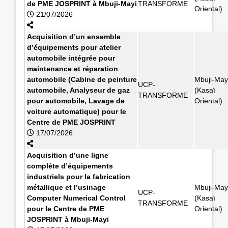
de PME JOSPRINT à Mbuji-Mayi
TRANSFORME
Oriental)
21/07/2026
Acquisition d’un ensemble
d’équipements pour atelier
automobile intégrée pour
maintenance et réparation
automobile (Cabine de peinture
Mbuji-May
UCP-
automobile, Analyseur de gaz
(Kasaï
TRANSFORME
pour automobile, Lavage de
Oriental)
voiture automatique) pour le
Centre de PME JOSPRINT
17/07/2026
Acquisition d’une ligne
complète d’équipements
industriels pour la fabrication
métallique et l’usinage
Mbuji-May
UCP-
Computer Numerical Control
(Kasaï
TRANSFORME
pour le Centre de PME
Oriental)
JOSPRINT à Mbuji-Mayi