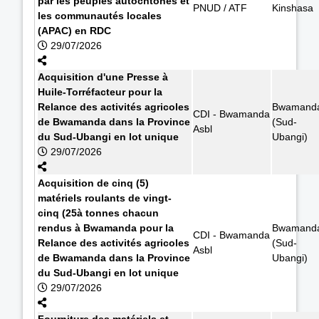
par les peuples autochtones et
PNUD / ATF
Kinshasa
les communautés locales
(APAC) en RDC
29/07/2026
Acquisition d'une Presse à
Huile-Torréfacteur pour la
Relance des activités agricoles
Bwamand
CDI - Bwamanda
de Bwamanda dans la Province
(Sud-
Asbl
du Sud-Ubangi en lot unique
Ubangi)
29/07/2026
Acquisition de cinq (5)
matériels roulants de vingt-
cinq (25à tonnes chacun
rendus à Bwamanda pour la
Bwamand
CDI - Bwamanda
Relance des activités agricoles
(Sud-
Asbl
de Bwamanda dans la Province
Ubangi)
du Sud-Ubangi en lot unique
29/07/2026
Fourniture des matériels et