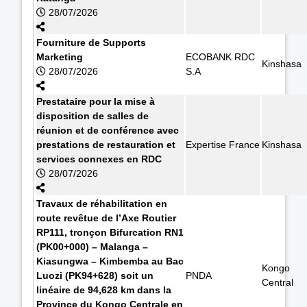
28/07/2026
Fourniture de Supports
Marketing
ECOBANK RDC
Kinshasa
28/07/2026
S.A
Prestataire pour la mise à
disposition de salles de
réunion et de conférence avec
prestations de restauration et
Expertise France
Kinshasa
services connexes en RDC
28/07/2026
Travaux de réhabilitation en
route revêtue de l’Axe Routier
RP111, tronçon Bifurcation RN1
(PK00+000) – Malanga –
Kiasungwa – Kimbemba au Bac
Kongo
Luozi (PK94+628) soit un
PNDA
Central
linéaire de 94,628 km dans la
Province du Kongo Centrale en