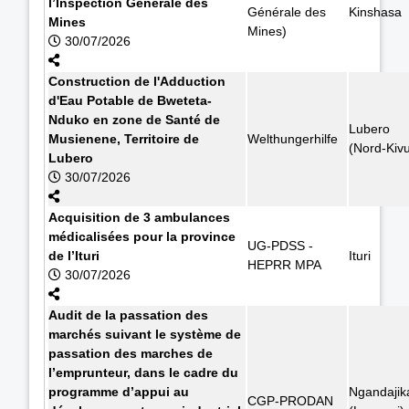
l’Inspection Générale des
Générale des
Kinshasa
Mines
Mines)
30/07/2026
Construction de l'Adduction
d'Eau Potable de Bweteta-
Nduko en zone de Santé de
Lubero
Musienene, Territoire de
Welthungerhilfe
(Nord-Kiv
Lubero
30/07/2026
Acquisition de 3 ambulances
médicalisées pour la province
UG-PDSS -
de l’Ituri
Ituri
HEPRR MPA
30/07/2026
Audit de la passation des
marchés suivant le système de
passation des marches de
l’emprunteur, dans le cadre du
programme d’appui au
Ngandajik
CGP-PRODAN