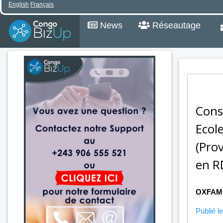
English
Français
News
Réseautage
Cons
Ecole
(Pro
en R
OXFAM
Publié le