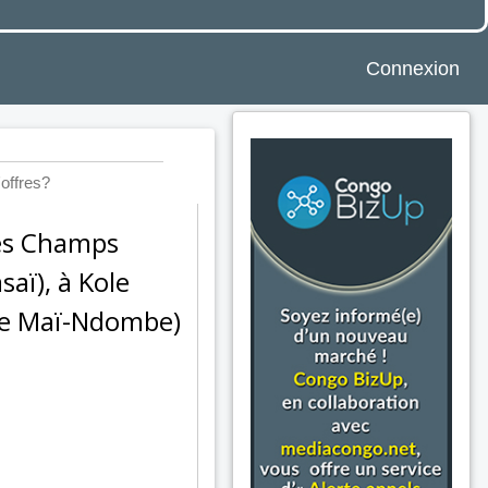
Connexion
'offres?
des Champs
aï), à Kole
 de Maï-Ndombe)