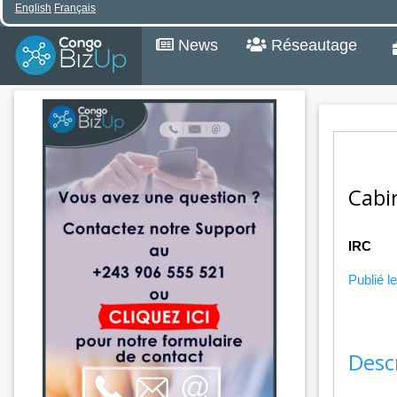
English
Français
News
Réseautage
Cabi
IRC
Publié le
Desc