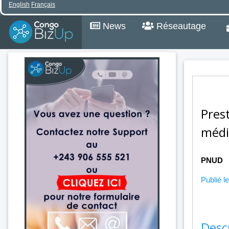
English
Français
News
Réseautage
Pres
médi
PNUD
Publié le
Desc