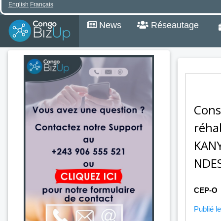
English
Français
News
Réseautage
Cons
réhab
KANY
NDES
CEP-O
Publié le