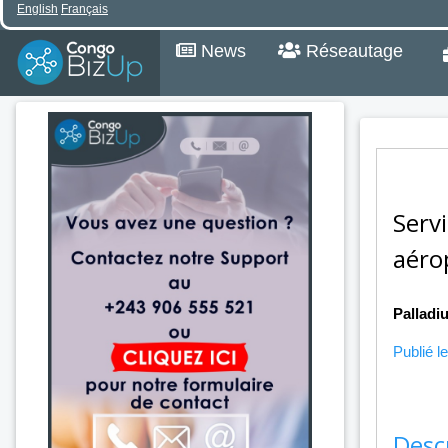
English
Français
News
Réseautage
Serv
aéro
Palladi
Publié le
Desc