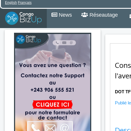
English
Français
News
Réseautage
Cons
l'av
DOT T
Publié le
Desc