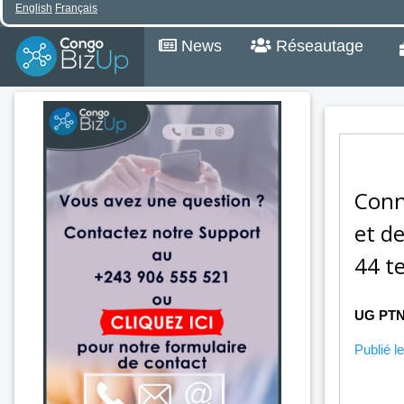
English
Français
News
Réseautage
Conn
et de
44 te
UG PT
Publié le