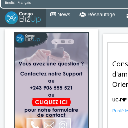
English
Français
News
Réseautage
Cons
d'am
Orie
UC-PIF
Publié le