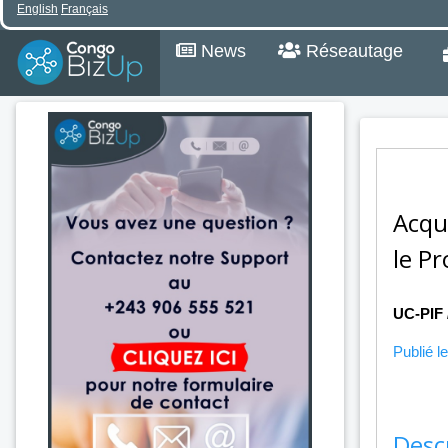
English
Français
News
Réseautage
Acqu
le P
UC-PIF
Publié le
Desc