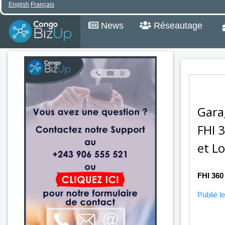
English
Français
News
Réseautage
Gara
FHI 
et L
FHI 360
Publié le