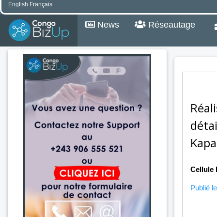
English
Français
News
Réseautage
Réal
déta
Kapa
Cellule 
Publié le