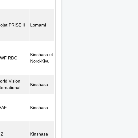
ojet PRISE II
Lomami
Kinshasa et
WF RDC
Nord-Kivu
orld Vision
Kinshasa
ternational
AAF
Kinshasa
IZ
Kinshasa