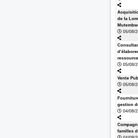
Acquisiti
de la Lom
Mutembwe
05/08/
Consultan
d’élabore
ressourc
05/08/
Vente Pub
05/08/
Fournitur
gestion d
04/08/
Compagnie
familles 
04/08/