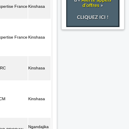
xpertise France
Kinshasa
xpertise France
Kinshasa
FRC
Kinshasa
CM
Kinshasa
Ngandajika