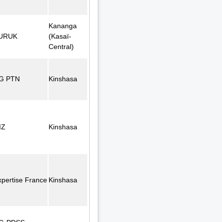
Kananga
URUK
(Kasaï-
Central)
G PTN
Kinshasa
IZ
Kinshasa
xpertise France
Kinshasa