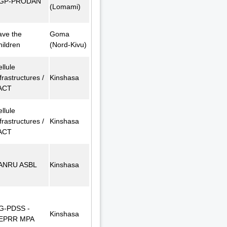
GP-PRODAN
(Lomami)
ave the
Goma
hildren
(Nord-Kivu)
llule
frastructures /
Kinshasa
ACT
llule
frastructures /
Kinshasa
ACT
ANRU ASBL
Kinshasa
G-PDSS -
Kinshasa
EPRR MPA