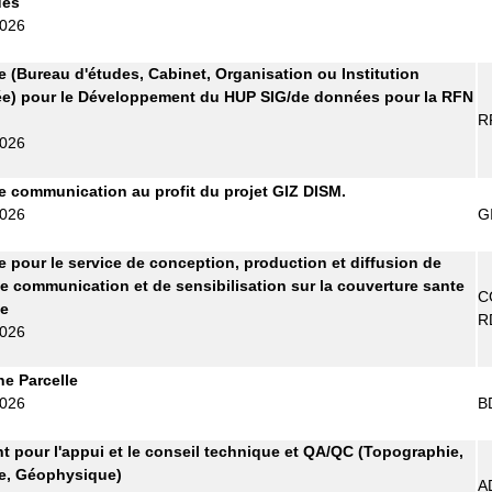
ues
2026
re (Bureau d'études, Cabinet, Organisation ou Institution
ée) pour le Développement du HUP SIG/de données pour la RFN
R
2026
 communication au profit du projet GIZ DISM.
2026
G
re pour le service de conception, production et diffusion de
e communication et de sensibilisation sur la couverture sante
C
le
R
2026
ne Parcelle
2026
B
t pour l'appui et le conseil technique et QA/QC (Topographie,
e, Géophysique)
A