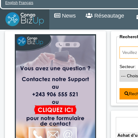
English
Français
News
Réseautage
Recherch
Secteur:
Rech
Achat d’u