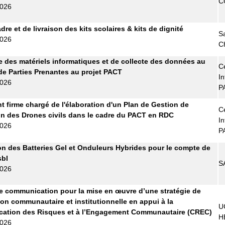
C
2026
re et de livraison des kits scolaires & kits de dignité
S
2026
C
e des matériels informatiques et de collecte des données au
Ce
de Parties Prenantes au projet PACT
In
2026
P
t firme chargé de l'élaboration d'un Plan de Gestion de
Ce
tion des Drones civils dans le cadre du PACT en RDC
In
2026
P
on des Batteries Gel et Onduleurs Hybrides pour le compte de
bl
S
2026
 communication pour la mise en œuvre d’une stratégie de
ion communautaire et institutionnelle en appui à la
U
ation des Risques et à l’Engagement Communautaire (CREC)
H
2026