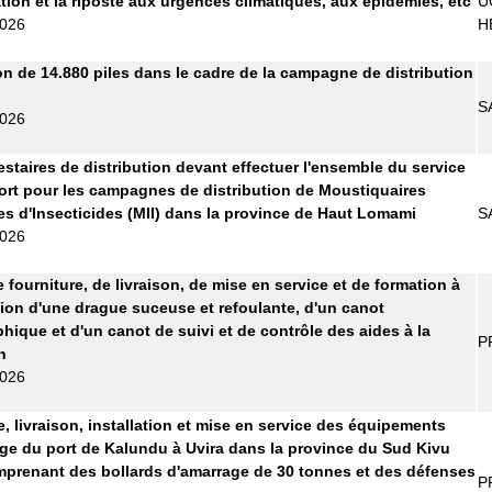
ation et la riposte aux urgences climatiques, aux épidémies, etc
U
2026
H
on de 14.880 piles dans le cadre de la campagne de distribution
S
2026
estaires de distribution devant effectuer l'ensemble du service
ort pour les campagnes de distribution de Moustiquaires
s d'Insecticides (MII) dans la province de Haut Lomami
S
2026
 fourniture, de livraison, de mise en service et de formation à
ation d'une drague suceuse et refoulante, d'un canot
hique et d'un canot de suivi et de contrôle des aides à la
P
n
2026
e, livraison, installation et mise en service des équipements
ge du port de Kalundu à Uvira dans la province du Sud Kivu
prenant des bollards d'amarrage de 30 tonnes et des défenses
P