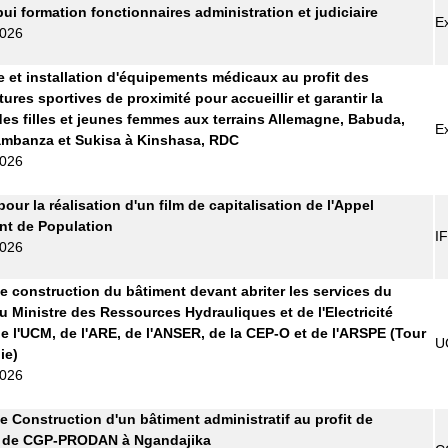
pui formation fonctionnaires administration et judiciaire
E
2026
e et installation d'équipements médicaux au profit des
tures sportives de proximité pour accueillir et garantir la
des filles et jeunes femmes aux terrains Allemagne, Babuda,
E
ambanza et Sukisa à Kinshasa, RDC
2026
pour la réalisation d'un film de capitalisation de l'Appel
t de Population
I
2026
e construction du bâtiment devant abriter les services du
u Ministre des Ressources Hydrauliques et de l'Electricité
e l'UCM, de l'ARE, de l'ANSER, de la CEP-O et de l'ARSPE (Tour
U
ie)
2026
e Construction d'un bâtiment administratif au profit de
e de CGP-PRODAN à Ngandajika