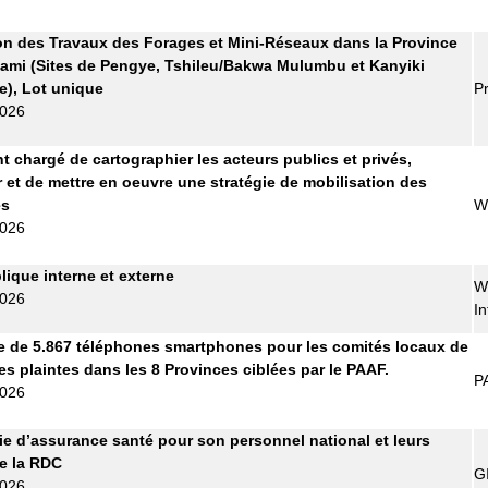
on des Travaux des Forages et Mini-Réseaux dans la Province
ami (Sites de Pengye, Tshileu/Bakwa Mulumbu et Kanyiki
), Lot unique
Pr
2026
t chargé de cartographier les acteurs publics et privés,
r et de mettre en oeuvre une stratégie de mobilisation des
es
W
2026
lique interne et externe
W
2026
In
e de 5.867 téléphones smartphones pour les comités locaux de
es plaintes dans les 8 Provinces ciblées par le PAAF.
P
2026
 d’assurance santé pour son personnel national et leurs
de la RDC
G
2026