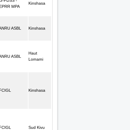
G-PDSS -
Kinshasa
EPRR MPA
ANRU ASBL
Kinshasa
Haut
ANRU ASBL
Lomami
FCIGL
Kinshasa
FCIGL
Sud Kivu