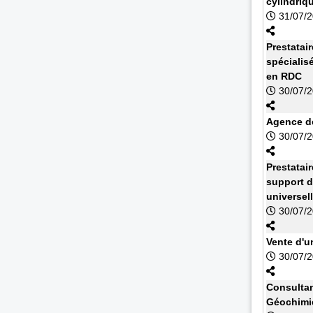
cylindriq
31/07/
Prestatai
spécialis
en RDC
30/07/
Agence de
30/07/
Prestatai
support d
universel
30/07/
Vente d'u
30/07/
Consultan
Géochimi