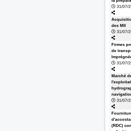
la prépar
31/07/
Acquisiti
des MII
31/07/
Firmes pr
de transp
Imprégnée
31/07/
Marché de
l'exploit
hydrograp
navigatio
31/07/
Fournitur
d'accosta
(RDC) com