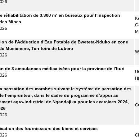
2026
e réhabilitation de 3.300 m² en bureaux pour l’Inspection
I
 des Mines
G
2026
M
ion de l'Adduction d'Eau Potable de Bweteta-Nduko en zone
de Musienene, Territoire de Lubero
W
2026
on de 3 ambulances médicalisées pour la province de l’Ituri
U
2026
H
la passation des marchés suivant le système de passation des
e l’emprunteur, dans le cadre du programme d’appui au
ment agro-industriel de Ngandajika pour les exercices 2024,
C
026
2026
fication des fournisseurs des biens et services
2026
C