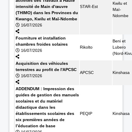
activités des Travaux à Haute
Kwilu et
intensité de Main d'œuvre
STAR-Est
Maï-
(THIMO) dans les Provinces du
Ndombe
Kwango, Kwilu et Maï-Ndombe
16/07/2026
Fourniture et installation
Beni et
chambres froides solaires
Rikolto
Lubero
16/07/2026
(Nord-Kiv
Acquisition des véhicules
terrestres au profit de l'APCSC
APCSC
Kinshasa
16/07/2026
ADDENDUM : Impression des
guides de gestion des manuels
scolaires et du matériel
didactique dans les
établissements scolaires des
PEQIP
Kinshasa
six premières années de
l’éducation de base
16/07/2026