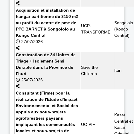
Acquisition et installation de
hangar partitionne de 3150 m2
au profit du centre de pme de
Songololo
UCP-
PPC BARNET à Songololo au
(Kongo
TRANSFORME
Kongo Central
Central)
27/07/2026
Construction de 34 Unites de
Triage + Isolement Semi
Durable dans la Province de
Save the
Ituri
l’Ituri
Children
25/07/2026
Consultant (Firme) pour la
réalisation de l'Etude d'Impact
Environnemental et Social des
appuis aux sous-projets
Kasaï
agroforestiers paysans
Central et
impliquant les communautés
UC-PIF
Kasaï-
locales et sous-projets de
Oriental