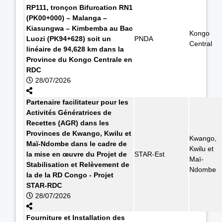
RP111, tronçon Bifurcation RN1
(PK00+000) – Malanga –
Kiasungwa – Kimbemba au Bac
Kongo
Luozi (PK94+628) soit un
PNDA
Central
linéaire de 94,628 km dans la
Province du Kongo Centrale en
RDC
28/07/2026
Partenaire facilitateur pour les
Activités Génératrices de
Recettes (AGR) dans les
Provinces de Kwango, Kwilu et
Kwango,
Maï-Ndombe dans le cadre de
Kwilu et
la mise en œuvre du Projet de
STAR-Est
Maï-
Stabilisation et Relèvement de
Ndombe
la de la RD Congo - Projet
STAR-RDC
28/07/2026
Fourniture et Installation des