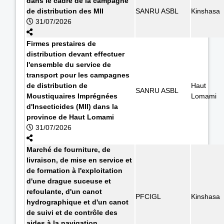
dans le cadre de la campagne
de distribution des MII
SANRU ASBL
Kinshasa
31/07/2026
Firmes prestaires de
distribution devant effectuer
l'ensemble du service de
transport pour les campagnes
de distribution de
Haut
SANRU ASBL
Moustiquaires Imprégnées
Lomami
d'Insecticides (MII) dans la
province de Haut Lomami
31/07/2026
Marché de fourniture, de
livraison, de mise en service et
de formation à l'exploitation
d'une drague suceuse et
refoulante, d'un canot
PFCIGL
Kinshasa
hydrographique et d'un canot
de suivi et de contrôle des
aides à la navigation