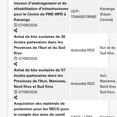
travaux d’aménagement et de
réhabilitation d’infrastructures
Kananga
UCP-
pour le Centre de PME WPD à
(Kasaï-
TRANSFORME
Kananga
Central)
07/08/2026
Achat de kits scolaires de 30
écoles partenaires dans les
Provinces de l'Ituri et du Sud
Ituri et du
ActionAid RDC
Kivu
Sud Kivu
07/08/2026
Achat de kits scolaires de 57
écoles partenaires dans les
Ituri,
Provinces de l'Ituri, Maniema,
Maniema,
ActionAid RDC
Nord Kivu et Sud Kivu
Nord Kivu 
07/08/2026
Sud Kivu
Acquisition des matériels de
protection pour les RECO pour
le compte des aires de santé
CAGF / UPM
Kinshasa