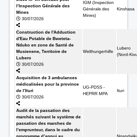
IGM (Inspection
l’Inspection Générale des
Générale des
Kinshasa
Mines
Mines)
30/07/2026
Construction de l'Adduction
d'Eau Potable de Bweteta-
Nduko en zone de Santé de
Lubero
Musienene, Territoire de
Welthungerhilfe
(Nord-Kiv
Lubero
30/07/2026
Acquisition de 3 ambulances
médicalisées pour la province
UG-PDSS -
de l’Ituri
Ituri
HEPRR MPA
30/07/2026
Audit de la passation des
marchés suivant le système de
passation des marches de
l’emprunteur, dans le cadre du
programme d’appui au
Ngandajik