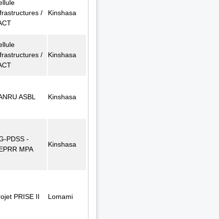
llule
frastructures /
Kinshasa
ACT
llule
frastructures /
Kinshasa
ACT
ANRU ASBL
Kinshasa
G-PDSS -
Kinshasa
EPRR MPA
ojet PRISE II
Lomami