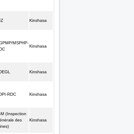
IZ
Kinshasa
GPMP/MSPHP-
Kinshasa
DC
DEGL
Kinshasa
DPI-RDC
Kinshasa
GM (Inspection
énérale des
Kinshasa
ines)