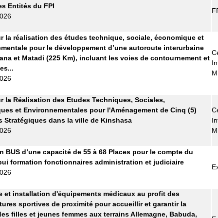
es Entités du FPI
F
2026
r la réalisation des études technique, sociale, économique et
mentale pour le développement d’une autoroute interurbaine
Ce
ana et Matadi (225 Km), incluant les voies de contournement et
In
es...
M
2026
r la Réalisation des Etudes Techniques, Sociales,
ues et Environnementales pour l'Aménagement de Cinq (5)
Ce
s Stratégiques dans la ville de Kinshasa
In
2026
M
n BUS d’une capacité de 55 à 68 Places pour le compte du
pui formation fonctionnaires administration et judiciaire
E
2026
e et installation d'équipements médicaux au profit des
tures sportives de proximité pour accueillir et garantir la
des filles et jeunes femmes aux terrains Allemagne, Babuda,