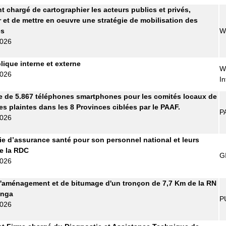
t chargé de cartographier les acteurs publics et privés,
r et de mettre en oeuvre une stratégie de mobilisation des
es
W
2026
lique interne et externe
W
2026
In
e de 5.867 téléphones smartphones pour les comités locaux de
es plaintes dans les 8 Provinces ciblées par le PAAF.
P
2026
 d’assurance santé pour son personnel national et leurs
de la RDC
G
2026
'aménagement et de bitumage d'un tronçon de 7,7 Km de la RN
anga
P
2026