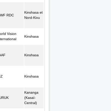
Kinshasa et
WF RDC
Nord-Kivu
orld Vision
Kinshasa
ternational
AAF
Kinshasa
IZ
Kinshasa
Kananga
URUK
(Kasaï-
Central)