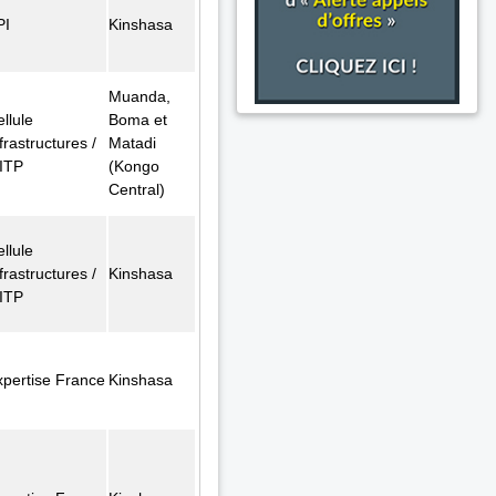
PI
Kinshasa
Muanda,
llule
Boma et
frastructures /
Matadi
ITP
(Kongo
Central)
llule
frastructures /
Kinshasa
ITP
xpertise France
Kinshasa