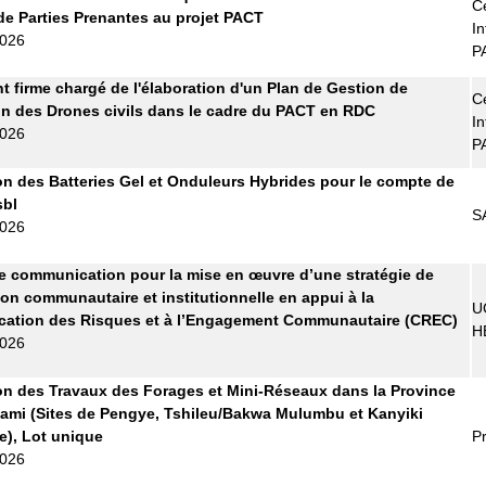
Ce
de Parties Prenantes au projet PACT
In
2026
P
t firme chargé de l'élaboration d'un Plan de Gestion de
Ce
tion des Drones civils dans le cadre du PACT en RDC
In
2026
P
on des Batteries Gel et Onduleurs Hybrides pour le compte de
bl
S
2026
 communication pour la mise en œuvre d’une stratégie de
ion communautaire et institutionnelle en appui à la
U
ation des Risques et à l’Engagement Communautaire (CREC)
H
2026
on des Travaux des Forages et Mini-Réseaux dans la Province
ami (Sites de Pengye, Tshileu/Bakwa Mulumbu et Kanyiki
), Lot unique
Pr
2026