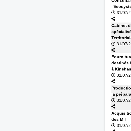
Consultan
l'Ecosyst
31/07/
Cabinet d
spécialisé
Territoria
31/07/
Fournitur
destinés à
à Kinsha
31/07/
Productio
la prépar
31/07/
Acquisiti
des MII
31/07/