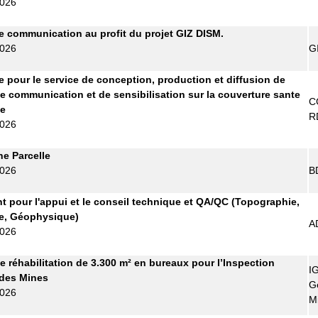
2026
 communication au profit du projet GIZ DISM.
2026
G
re pour le service de conception, production et diffusion de
e communication et de sensibilisation sur la couverture sante
C
le
R
2026
ne Parcelle
2026
B
t pour l'appui et le conseil technique et QA/QC (Topographie,
e, Géophysique)
A
2026
e réhabilitation de 3.300 m² en bureaux pour l’Inspection
I
 des Mines
G
2026
M