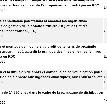
t Firme chargé du Diagnostic et Assistance Technique de
ème de l'Innovation et de l'entrepreneuriat numérique en RDC
U
2026
e consultance pour former et coacher les organismes
s de gestion de la dotation minière (OS) et les Entités
les Décentralisés (ETD)
G
2026
e et montage de mobiliers au profit de terrains de proximité
 accueillir et à garantir la pratique des filles et jeunes femmes
sa en RDC
E
2026
n et la diffusion de spots et contenus de communication pour
ation et la riposte aux urgences climatiques, aux épidémies, etc
U
2026
H
on de 14.880 piles dans le cadre de la campagne de distribution
S
2026