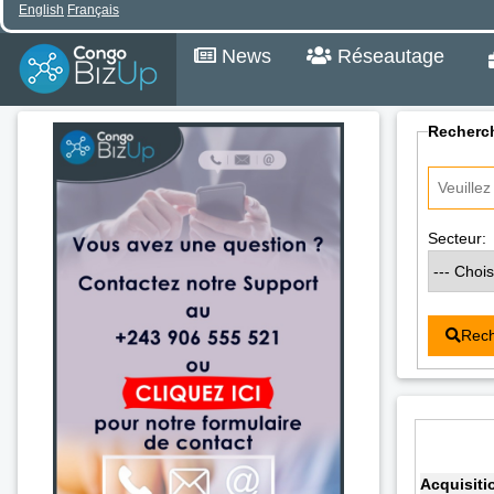
English
Français
News
Réseautage
Recherch
Secteur:
Rech
Acquisiti