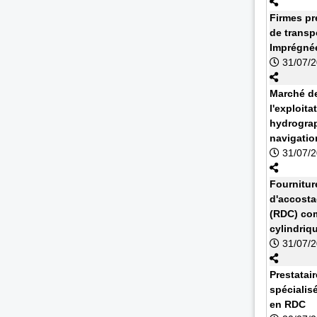
Firmes pr
de transp
Imprégnée
31/07/
Marché de
l'exploit
hydrograp
navigatio
31/07/
Fournitur
d'accosta
(RDC) com
cylindriq
31/07/
Prestatai
spécialis
en RDC