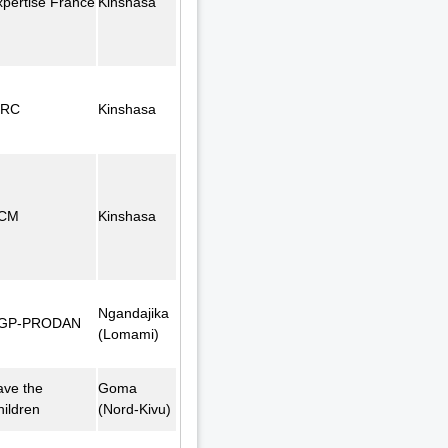
xpertise France
Kinshasa
FRC
Kinshasa
CM
Kinshasa
Ngandajika
GP-PRODAN
(Lomami)
ave the
Goma
hildren
(Nord-Kivu)