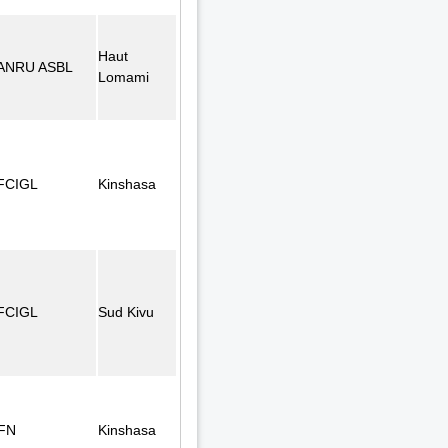
Haut
ANRU ASBL
Lomami
FCIGL
Kinshasa
FCIGL
Sud Kivu
FN
Kinshasa