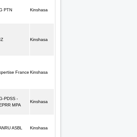
G PTN
Kinshasa
IZ
Kinshasa
xpertise France
Kinshasa
G-PDSS -
Kinshasa
EPRR MPA
ANRU ASBL
Kinshasa