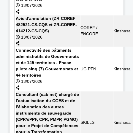
13/07/2026
Avis d'annulation (ZR-COREF-
482521-CS-CQS et ZR-COREF-
COREF /
414212-CS-CQS)
Kinshasa
ENCORE
13/07/2026
Connectivité des bâtiments
administratifs de Gouvernorats
et de 145 territoires : Phase
pilote cinq (7) Gouvernorats et
UG PTN
Kinshasa
44 territoires
13/07/2026
Consultant (cabinet) chargé de
l’actualisation du CGES et de
l’élaboration des autres
instruments de sauvegarde
(CPPA/PPF, CPR, PMPP, PGMO)
SKILLS
Kinshasa
pour le Projet de Compétences
pour la Transformation