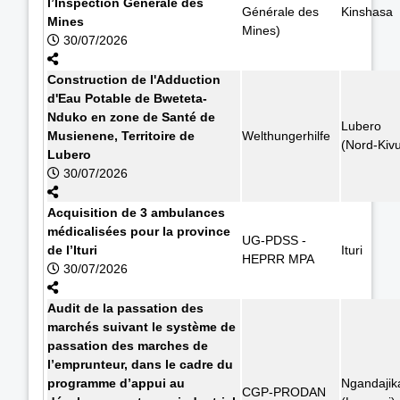
l’Inspection Générale des
Générale des
Kinshasa
Mines
Mines)
30/07/2026
Construction de l'Adduction
d'Eau Potable de Bweteta-
Nduko en zone de Santé de
Lubero
Musienene, Territoire de
Welthungerhilfe
(Nord-Kiv
Lubero
30/07/2026
Acquisition de 3 ambulances
médicalisées pour la province
UG-PDSS -
de l’Ituri
Ituri
HEPRR MPA
30/07/2026
Audit de la passation des
marchés suivant le système de
passation des marches de
l’emprunteur, dans le cadre du
programme d’appui au
Ngandajik
CGP-PRODAN