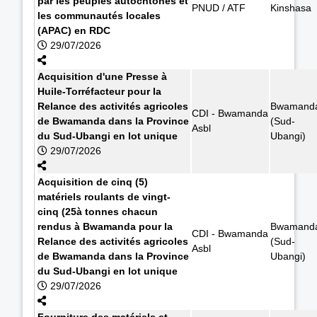
par les peuples autochtones et
PNUD / ATF
Kinshasa
les communautés locales
(APAC) en RDC
29/07/2026
Acquisition d'une Presse à
Huile-Torréfacteur pour la
Relance des activités agricoles
Bwamand
CDI - Bwamanda
de Bwamanda dans la Province
(Sud-
Asbl
du Sud-Ubangi en lot unique
Ubangi)
29/07/2026
Acquisition de cinq (5)
matériels roulants de vingt-
cinq (25à tonnes chacun
rendus à Bwamanda pour la
Bwamand
CDI - Bwamanda
Relance des activités agricoles
(Sud-
Asbl
de Bwamanda dans la Province
Ubangi)
du Sud-Ubangi en lot unique
29/07/2026
Fourniture des matériels et