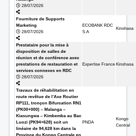
28/07/2026
Fourniture de Supports
Marketing
ECOBANK RDC
Kinshasa
28/07/2026
S.A
Prestataire pour la mise à
disposition de salles de
réunion et de conférence avec
prestations de restauration et
Expertise France
Kinshasa
services connexes en RDC
28/07/2026
Travaux de réhabilitation en
route revêtue de l’Axe Routier
RP111, tronçon Bifurcation RN1
(PK00+000) – Malanga –
Kiasungwa – Kimbemba au Bac
Kongo
Luozi (PK94+628) soit un
PNDA
Central
linéaire de 94,628 km dans la
Province du Kongo Centrale en