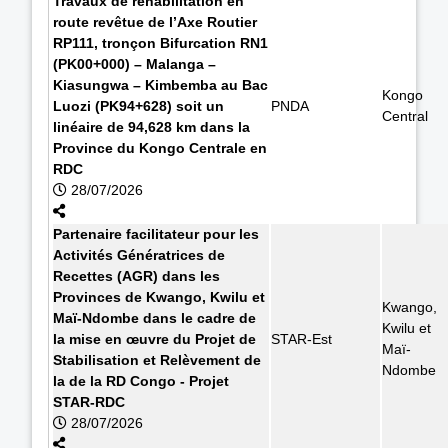
Travaux de réhabilitation en
route revêtue de l’Axe Routier
RP111, tronçon Bifurcation RN1
(PK00+000) – Malanga –
Kiasungwa – Kimbemba au Bac
Kongo
Luozi (PK94+628) soit un
PNDA
Central
linéaire de 94,628 km dans la
Province du Kongo Centrale en
RDC
28/07/2026
Partenaire facilitateur pour les
Activités Génératrices de
Recettes (AGR) dans les
Provinces de Kwango, Kwilu et
Kwango,
Maï-Ndombe dans le cadre de
Kwilu et
la mise en œuvre du Projet de
STAR-Est
Maï-
Stabilisation et Relèvement de
Ndombe
la de la RD Congo - Projet
STAR-RDC
28/07/2026