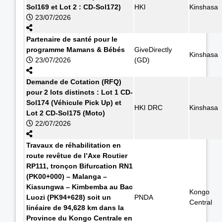
Sol169 et Lot 2 : CD-Sol172)
HKI
Kinshasa
23/07/2026
Partenaire de santé pour le
programme Mamans & Bébés
GiveDirectly
Kinshasa
23/07/2026
(GD)
Demande de Cotation (RFQ)
pour 2 lots distincts : Lot 1 CD-
Sol174 (Véhicule Pick Up) et
HKI DRC
Kinshasa
Lot 2 CD-Sol175 (Moto)
22/07/2026
Travaux de réhabilitation en
route revêtue de l’Axe Routier
RP111, tronçon Bifurcation RN1
(PK00+000) – Malanga –
Kiasungwa – Kimbemba au Bac
Kongo
Luozi (PK94+628) soit un
PNDA
Central
linéaire de 94,628 km dans la
Province du Kongo Centrale en