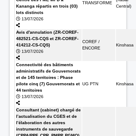
TRANSFORME
Kananga répartis en trois (03)
Central)
lots distincts
13/07/2026
Avis d'annulation (ZR-COREF-
482521-CS-CQS et ZR-COREF-
COREF /
414212-CS-CQS)
Kinshasa
ENCORE
13/07/2026
Connectivité des bâtiments
administratifs de Gouvernorats
et de 145 territoires : Phase
pilote cinq (7) Gouvernorats et
UG PTN
Kinshasa
44 territoires
13/07/2026
Consultant (cabinet) chargé de
l’actualisation du CGES et de
l’élaboration des autres
instruments de sauvegarde
(CPPA/PPF, CPR, PMPP, PGMO)