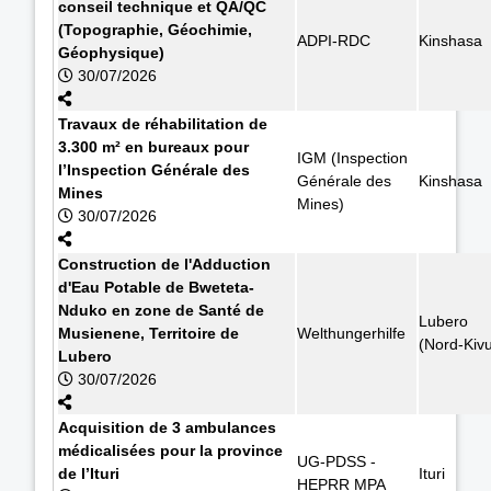
conseil technique et QA/QC
(Topographie, Géochimie,
ADPI-RDC
Kinshasa
Géophysique)
30/07/2026
Travaux de réhabilitation de
3.300 m² en bureaux pour
IGM (Inspection
l’Inspection Générale des
Générale des
Kinshasa
Mines
Mines)
30/07/2026
Construction de l'Adduction
d'Eau Potable de Bweteta-
Nduko en zone de Santé de
Lubero
Musienene, Territoire de
Welthungerhilfe
(Nord-Kiv
Lubero
30/07/2026
Acquisition de 3 ambulances
médicalisées pour la province
UG-PDSS -
de l’Ituri
Ituri
HEPRR MPA