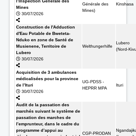
l’Inspection Générale des
Générale des
Kinshasa
Mines
Mines)
30/07/2026
Construction de l'Adduction
d'Eau Potable de Bweteta-
Nduko en zone de Santé de
Lubero
Musienene, Territoire de
Welthungerhilfe
(Nord-Kiv
Lubero
30/07/2026
Acquisition de 3 ambulances
médicalisées pour la province
UG-PDSS -
de l’Ituri
Ituri
HEPRR MPA
30/07/2026
Audit de la passation des
marchés suivant le système de
passation des marches de
l’emprunteur, dans le cadre du
programme d’appui au
Ngandajik
CGP-PRODAN