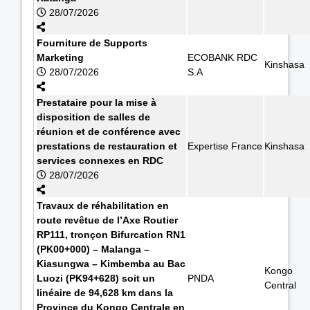
28/07/2026
Fourniture de Supports
Marketing
ECOBANK RDC
Kinshasa
28/07/2026
S.A
Prestataire pour la mise à
disposition de salles de
réunion et de conférence avec
prestations de restauration et
Expertise France
Kinshasa
services connexes en RDC
28/07/2026
Travaux de réhabilitation en
route revêtue de l’Axe Routier
RP111, tronçon Bifurcation RN1
(PK00+000) – Malanga –
Kiasungwa – Kimbemba au Bac
Kongo
Luozi (PK94+628) soit un
PNDA
Central
linéaire de 94,628 km dans la
Province du Kongo Centrale en