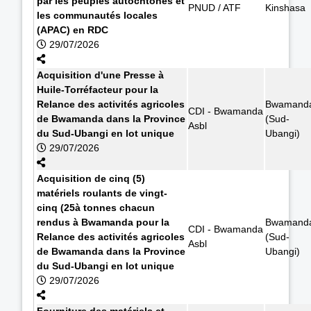
par les peuples autochtones et
PNUD / ATF
Kinshasa
les communautés locales
(APAC) en RDC
29/07/2026
Acquisition d'une Presse à
Huile-Torréfacteur pour la
Relance des activités agricoles
Bwamand
CDI - Bwamanda
de Bwamanda dans la Province
(Sud-
Asbl
du Sud-Ubangi en lot unique
Ubangi)
29/07/2026
Acquisition de cinq (5)
matériels roulants de vingt-
cinq (25à tonnes chacun
rendus à Bwamanda pour la
Bwamand
CDI - Bwamanda
Relance des activités agricoles
(Sud-
Asbl
de Bwamanda dans la Province
Ubangi)
du Sud-Ubangi en lot unique
29/07/2026
Fourniture des matériels et