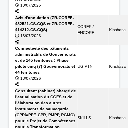
13/07/2026
Avis d'annulation (ZR-COREF-
482521-CS-CQS et ZR-COREF-
COREF /
414212-CS-CQS)
Kinshasa
ENCORE
13/07/2026
Connectivité des bâtiments
administratifs de Gouvernorats
et de 145 territoires : Phase
pilote cinq (7) Gouvernorats et
UG PTN
Kinshasa
44 territoires
13/07/2026
Consultant (cabinet) chargé de
l’actualisation du CGES et de
l’élaboration des autres
instruments de sauvegarde
(CPPA/PPF, CPR, PMPP, PGMO)
SKILLS
Kinshasa
pour le Projet de Compétences
pour la Transformation