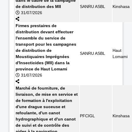
dans le cadre de la campagne
de distribution des MII
SANRU ASBL
Kinshasa
31/07/2026
Firmes prestaires de
distribution devant effectuer
l'ensemble du service de
transport pour les campagnes
de distribution de
Haut
SANRU ASBL
Moustiquaires Imprégnées
Lomami
d'Insecticides (MII) dans la
province de Haut Lomami
31/07/2026
Marché de fourniture, de
livraison, de mise en service et
de formation à l'exploitation
d'une drague suceuse et
refoulante, d'un canot
PFCIGL
Kinshasa
hydrographique et d'un canot
de suivi et de contrôle des
aides à la navigation