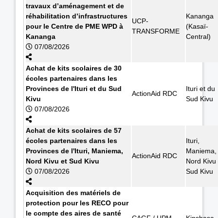
travaux d’aménagement et de
réhabilitation d’infrastructures
Kananga
UCP-
pour le Centre de PME WPD à
(Kasaï-
TRANSFORME
Kananga
Central)
07/08/2026
Achat de kits scolaires de 30
écoles partenaires dans les
Provinces de l'Ituri et du Sud
Ituri et du
ActionAid RDC
Kivu
Sud Kivu
07/08/2026
Achat de kits scolaires de 57
écoles partenaires dans les
Ituri,
Provinces de l'Ituri, Maniema,
Maniema,
ActionAid RDC
Nord Kivu et Sud Kivu
Nord Kivu 
07/08/2026
Sud Kivu
Acquisition des matériels de
protection pour les RECO pour
le compte des aires de santé
CAGF / UPM
Kinshasa