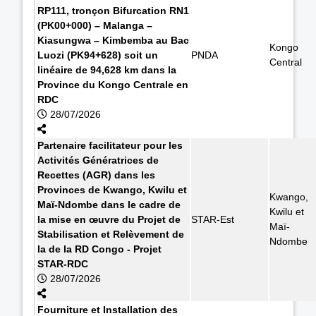
RP111, tronçon Bifurcation RN1
(PK00+000) – Malanga –
Kiasungwa – Kimbemba au Bac
Kongo
Luozi (PK94+628) soit un
PNDA
Central
linéaire de 94,628 km dans la
Province du Kongo Centrale en
RDC
28/07/2026
Partenaire facilitateur pour les
Activités Génératrices de
Recettes (AGR) dans les
Provinces de Kwango, Kwilu et
Kwango,
Maï-Ndombe dans le cadre de
Kwilu et
la mise en œuvre du Projet de
STAR-Est
Maï-
Stabilisation et Relèvement de
Ndombe
la de la RD Congo - Projet
STAR-RDC
28/07/2026
Fourniture et Installation des