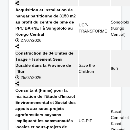
Acquisition et installation de
hangar partitionne de 3150 m2
au profit du centre de pme de
Songololo
UCP-
PPC BARNET à Songololo au
(Kongo
TRANSFORME
Kongo Central
Central)
27/07/2026
Construction de 34 Unites de
Triage + Isolement Semi
Durable dans la Province de
Save the
Ituri
l’Ituri
Children
25/07/2026
Consultant (Firme) pour la
réalisation de l'Etude d'Impact
Environnemental et Social des
appuis aux sous-projets
Kasaï
agroforestiers paysans
Central et
impliquant les communautés
UC-PIF
Kasaï-
locales et sous-projets de
Oriental