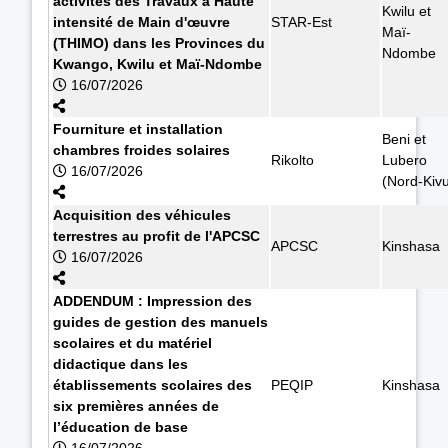
activités des Travaux à Haute
Kwilu et
intensité de Main d'œuvre
STAR-Est
Maï-
(THIMO) dans les Provinces du
Ndombe
Kwango, Kwilu et Maï-Ndombe
16/07/2026
Fourniture et installation
Beni et
chambres froides solaires
Rikolto
Lubero
16/07/2026
(Nord-Kiv
Acquisition des véhicules
terrestres au profit de l'APCSC
APCSC
Kinshasa
16/07/2026
ADDENDUM : Impression des
guides de gestion des manuels
scolaires et du matériel
didactique dans les
établissements scolaires des
PEQIP
Kinshasa
six premières années de
l’éducation de base
16/07/2026