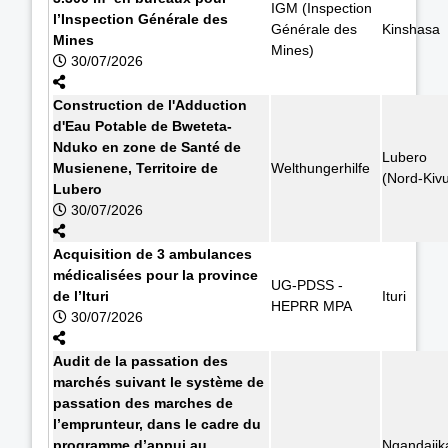
IGM (Inspection
l’Inspection Générale des
Générale des
Kinshasa
Mines
Mines)
30/07/2026
Construction de l'Adduction
d'Eau Potable de Bweteta-
Nduko en zone de Santé de
Lubero
Musienene, Territoire de
Welthungerhilfe
(Nord-Kiv
Lubero
30/07/2026
Acquisition de 3 ambulances
médicalisées pour la province
UG-PDSS -
de l’Ituri
Ituri
HEPRR MPA
30/07/2026
Audit de la passation des
marchés suivant le système de
passation des marches de
l’emprunteur, dans le cadre du
programme d’appui au
Ngandajik