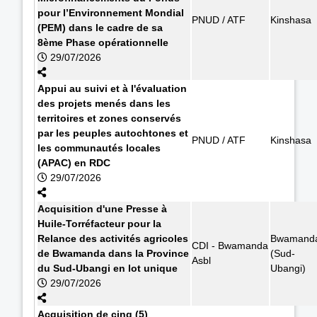
pour l’Environnement Mondial
PNUD / ATF
Kinshasa
(PEM) dans le cadre de sa
8ème Phase opérationnelle
29/07/2026
Appui au suivi et à l'évaluation
des projets menés dans les
territoires et zones conservés
par les peuples autochtones et
PNUD / ATF
Kinshasa
les communautés locales
(APAC) en RDC
29/07/2026
Acquisition d'une Presse à
Huile-Torréfacteur pour la
Relance des activités agricoles
Bwamand
CDI - Bwamanda
de Bwamanda dans la Province
(Sud-
Asbl
du Sud-Ubangi en lot unique
Ubangi)
29/07/2026
Acquisition de cinq (5)