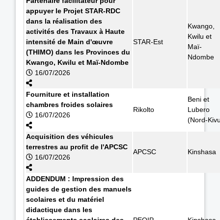
Partenaire facilitateur pour
appuyer le Projet STAR-RDC
dans la réalisation des
Kwango,
activités des Travaux à Haute
Kwilu et
intensité de Main d'œuvre
STAR-Est
Maï-
(THIMO) dans les Provinces du
Ndombe
Kwango, Kwilu et Maï-Ndombe
16/07/2026
Fourniture et installation
Beni et
chambres froides solaires
Rikolto
Lubero
16/07/2026
(Nord-Kiv
Acquisition des véhicules
terrestres au profit de l'APCSC
APCSC
Kinshasa
16/07/2026
ADDENDUM : Impression des
guides de gestion des manuels
scolaires et du matériel
didactique dans les
établissements scolaires des
PEQIP
Kinshasa