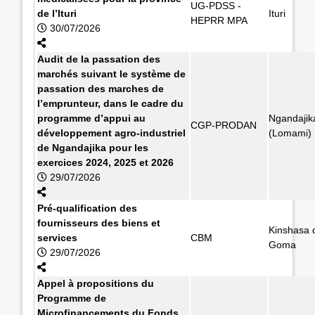
UG-PDSS -
de l’Ituri
Ituri
HEPRR MPA
30/07/2026
Audit de la passation des
marchés suivant le système de
passation des marches de
l’emprunteur, dans le cadre du
programme d’appui au
Ngandajik
CGP-PRODAN
développement agro-industriel
(Lomami)
de Ngandajika pour les
exercices 2024, 2025 et 2026
29/07/2026
Pré-qualification des
fournisseurs des biens et
Kinshasa 
services
CBM
Goma
29/07/2026
Appel à propositions du
Programme de
Microfinancements du Fonds