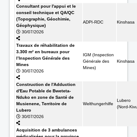
Consultant pour l'appui et le
conseil technique et QA/QC
(Topographie, Géochimie,
ADPI-RDC
Kinshasa
Géophysique)
30/07/2026
Travaux de réhabilitation de
3.300 m² en bureaux pour
IGM (Inspection
l’Inspection Générale des
Générale des
Kinshasa
Mines
Mines)
30/07/2026
Construction de l'Adduction
d'Eau Potable de Bweteta-
Nduko en zone de Santé de
Lubero
Musienene, Territoire de
Welthungerhilfe
(Nord-Kiv
Lubero
30/07/2026
Acquisition de 3 ambulances
médicalisées pour la province