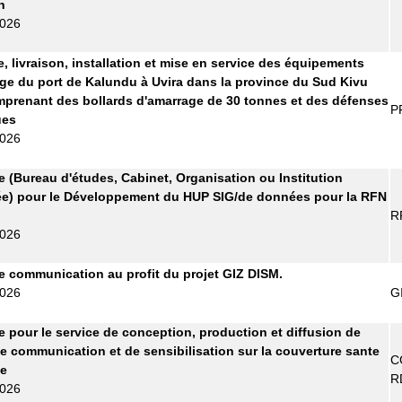
n
2026
e, livraison, installation et mise en service des équipements
ge du port de Kalundu à Uvira dans la province du Sud Kivu
prenant des bollards d'amarrage de 30 tonnes et des défenses
P
ues
2026
re (Bureau d'études, Cabinet, Organisation ou Institution
ée) pour le Développement du HUP SIG/de données pour la RFN
R
2026
 communication au profit du projet GIZ DISM.
2026
G
re pour le service de conception, production et diffusion de
e communication et de sensibilisation sur la couverture sante
C
le
R
2026