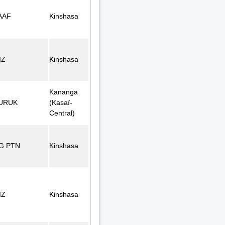
AAF
Kinshasa
IZ
Kinshasa
Kananga
URUK
(Kasaï-
Central)
G PTN
Kinshasa
IZ
Kinshasa