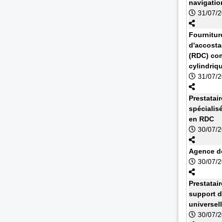
navigatio
31/07/
Fournitur
d'accosta
(RDC) com
cylindriq
31/07/
Prestatai
spécialis
en RDC
30/07/
Agence de
30/07/
Prestatai
support d
universel
30/07/