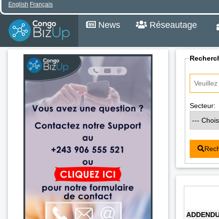
English
Français
News
Réseautage
Recherch
Secteur:
Rech
ADDENDUM 