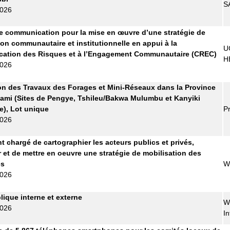
S
2026
 communication pour la mise en œuvre d’une stratégie de
ion communautaire et institutionnelle en appui à la
U
ation des Risques et à l’Engagement Communautaire (CREC)
H
2026
on des Travaux des Forages et Mini-Réseaux dans la Province
ami (Sites de Pengye, Tshileu/Bakwa Mulumbu et Kanyiki
), Lot unique
Pr
2026
t chargé de cartographier les acteurs publics et privés,
r et de mettre en oeuvre une stratégie de mobilisation des
es
W
2026
lique interne et externe
W
2026
In