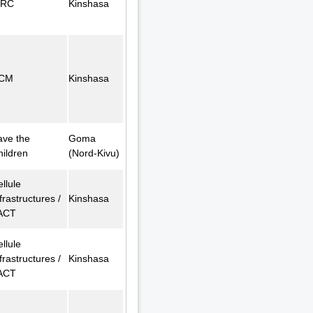
FRC
Kinshasa
CM
Kinshasa
ave the
Goma
hildren
(Nord-Kivu)
llule
frastructures /
Kinshasa
ACT
llule
frastructures /
Kinshasa
ACT