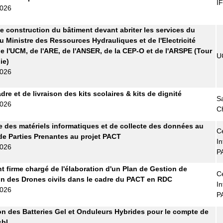
I
2026
e construction du bâtiment devant abriter les services du
u Ministre des Ressources Hydrauliques et de l'Electricité
e l'UCM, de l'ARE, de l'ANSER, de la CEP-O et de l'ARSPE (Tour
U
ie)
2026
re et de livraison des kits scolaires & kits de dignité
S
2026
C
e des matériels informatiques et de collecte des données au
Ce
de Parties Prenantes au projet PACT
In
2026
P
t firme chargé de l'élaboration d'un Plan de Gestion de
Ce
tion des Drones civils dans le cadre du PACT en RDC
In
2026
P
on des Batteries Gel et Onduleurs Hybrides pour le compte de
bl