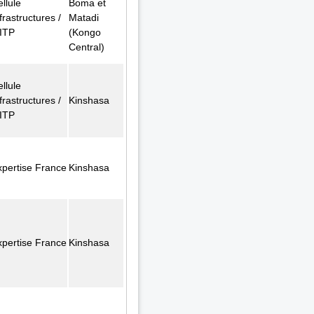
llule
Boma et
frastructures /
Matadi
ITP
(Kongo
Central)
llule
frastructures /
Kinshasa
ITP
xpertise France
Kinshasa
xpertise France
Kinshasa