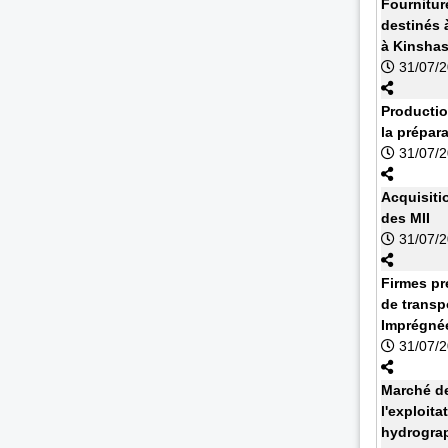
Fournitur
destinés à
à Kinsha
31/07/
Productio
la prépar
31/07/
Acquisiti
des MII
31/07/
Firmes pr
de transp
Imprégnée
31/07/
Marché de
l'exploit
hydrograp