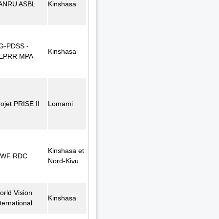
ANRU ASBL
Kinshasa
G-PDSS -
Kinshasa
EPRR MPA
ojet PRISE II
Lomami
Kinshasa et
WF RDC
Nord-Kivu
orld Vision
Kinshasa
ternational