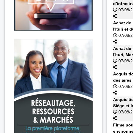
d’infrast
07/08/
Achat de 
l'Ituri et
07/08/
Achat de 
l'Ituri, 
07/08/
Acquisiti
des aires
07/08/
Acquisiti
Siège et l
07/08/
Firme pou
environne