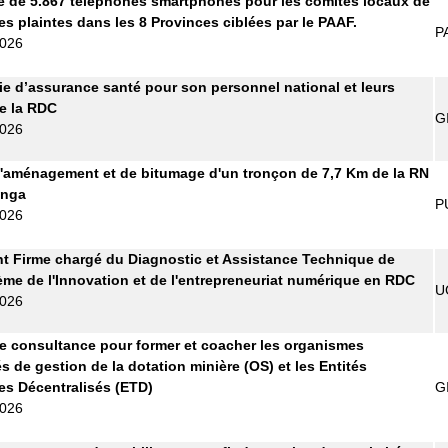
e de 5.867 téléphones smartphones pour les comités locaux de
es plaintes dans les 8 Provinces ciblées par le PAAF.
P
2026
 d’assurance santé pour son personnel national et leurs
de la RDC
G
2026
'aménagement et de bitumage d'un tronçon de 7,7 Km de la RN
anga
P
2026
t Firme chargé du Diagnostic et Assistance Technique de
ème de l'Innovation et de l'entrepreneuriat numérique en RDC
U
2026
e consultance pour former et coacher les organismes
s de gestion de la dotation minière (OS) et les Entités
les Décentralisés (ETD)
G
2026