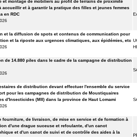
e et montage de mobiliers au profit de terrains de proximité
 accueillir et à garantir la pratique des filles et jeunes femmes
sa en RDC
E
2026
n et la diffusion de spots et contenus de communication pour
ation et la riposte aux urgences climatiques, aux épidémies, etc
U
2026
H
on de 14.880 piles dans le cadre de la campagne de distribution
S
2026
estaires de distribution devant effectuer l'ensemble du service
ort pour les campagnes de distribution de Moustiquaires
s d'Insecticides (MII) dans la province de Haut Lomami
S
2026
 fourniture, de livraison, de mise en service et de formation à
ation d'une drague suceuse et refoulante, d'un canot
hique et d'un canot de suivi et de contrôle des aides à la
P