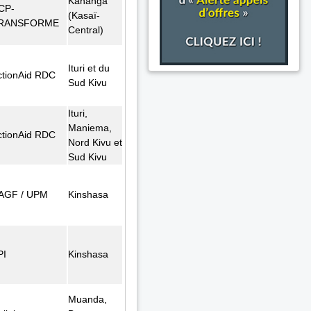
Kananga
CP-
(Kasaï-
RANSFORME
Central)
Ituri et du
ctionAid RDC
Sud Kivu
Ituri,
Maniema,
ctionAid RDC
Nord Kivu et
Sud Kivu
AGF / UPM
Kinshasa
PI
Kinshasa
Muanda,