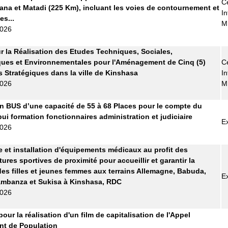
Ce
ana et Matadi (225 Km), incluant les voies de contournement et
In
es...
M
2026
r la Réalisation des Etudes Techniques, Sociales,
ues et Environnementales pour l'Aménagement de Cinq (5)
Ce
s Stratégiques dans la ville de Kinshasa
In
2026
M
n BUS d’une capacité de 55 à 68 Places pour le compte du
pui formation fonctionnaires administration et judiciaire
E
2026
e et installation d'équipements médicaux au profit des
tures sportives de proximité pour accueillir et garantir la
des filles et jeunes femmes aux terrains Allemagne, Babuda,
E
ambanza et Sukisa à Kinshasa, RDC
2026
pour la réalisation d'un film de capitalisation de l'Appel
t de Population