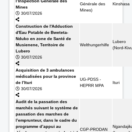
l’Inspection Générale des
Générale des
Kinshasa
Mines
Mines)
30/07/2026
Construction de l'Adduction
d'Eau Potable de Bweteta-
Nduko en zone de Santé de
Lubero
Musienene, Territoire de
Welthungerhilfe
(Nord-Kiv
Lubero
30/07/2026
Acquisition de 3 ambulances
médicalisées pour la province
UG-PDSS -
de l’Ituri
Ituri
HEPRR MPA
30/07/2026
Audit de la passation des
marchés suivant le système de
passation des marches de
l’emprunteur, dans le cadre du
programme d’appui au
Ngandajik
CGP-PRODAN