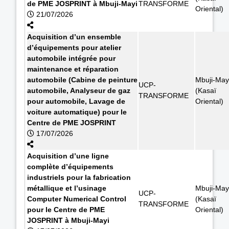
de PME JOSPRINT à Mbuji-Mayi
TRANSFORME
Oriental)
21/07/2026
Acquisition d’un ensemble
d’équipements pour atelier
automobile intégrée pour
maintenance et réparation
automobile (Cabine de peinture
Mbuji-May
UCP-
automobile, Analyseur de gaz
(Kasaï
TRANSFORME
pour automobile, Lavage de
Oriental)
voiture automatique) pour le
Centre de PME JOSPRINT
17/07/2026
Acquisition d’une ligne
complète d’équipements
industriels pour la fabrication
métallique et l’usinage
Mbuji-May
UCP-
Computer Numerical Control
(Kasaï
TRANSFORME
pour le Centre de PME
Oriental)
JOSPRINT à Mbuji-Mayi