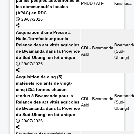
par les peuples autochtones et
PNUD / ATF
Kinshasa
les communautés locales
(APAC) en RDC
29/07/2026
Acquisition d'une Presse à
Huile-Torréfacteur pour la
Relance des activités agricoles
Bwamand
CDI - Bwamanda
de Bwamanda dans la Province
(Sud-
Asbl
du Sud-Ubangi en lot unique
Ubangi)
29/07/2026
Acquisition de cinq (5)
matériels roulants de vingt-
cinq (25à tonnes chacun
rendus à Bwamanda pour la
Bwamand
CDI - Bwamanda
Relance des activités agricoles
(Sud-
Asbl
de Bwamanda dans la Province
Ubangi)
du Sud-Ubangi en lot unique
29/07/2026
Fourniture des matériels et