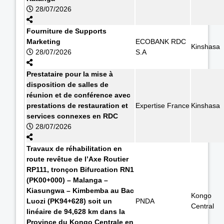
28/07/2026
Fourniture de Supports
Marketing
ECOBANK RDC
Kinshasa
28/07/2026
S.A
Prestataire pour la mise à
disposition de salles de
réunion et de conférence avec
prestations de restauration et
Expertise France
Kinshasa
services connexes en RDC
28/07/2026
Travaux de réhabilitation en
route revêtue de l’Axe Routier
RP111, tronçon Bifurcation RN1
(PK00+000) – Malanga –
Kiasungwa – Kimbemba au Bac
Kongo
Luozi (PK94+628) soit un
PNDA
Central
linéaire de 94,628 km dans la
Province du Kongo Centrale en