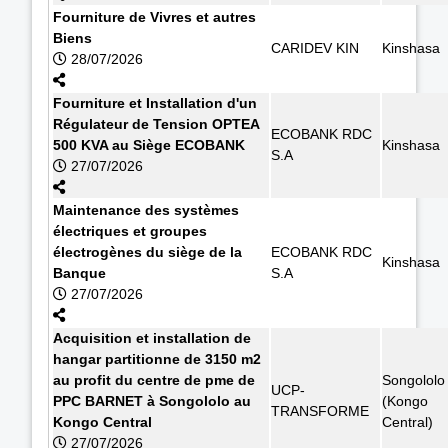
Fourniture de Vivres et autres
Biens
CARIDEV KIN
Kinshasa
28/07/2026
Fourniture et Installation d'un
Régulateur de Tension OPTEA
ECOBANK RDC
500 KVA au Siège ECOBANK
Kinshasa
S.A
27/07/2026
Maintenance des systèmes
électriques et groupes
électrogènes du siège de la
ECOBANK RDC
Kinshasa
Banque
S.A
27/07/2026
Acquisition et installation de
hangar partitionne de 3150 m2
au profit du centre de pme de
Songololo
UCP-
PPC BARNET à Songololo au
(Kongo
TRANSFORME
Kongo Central
Central)
27/07/2026