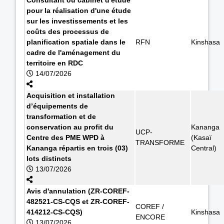
pour la réalisation d'une étude
sur les investissements et les
coûts des processus de
planification spatiale dans le
RFN
Kinshasa
cadre de l'aménagement du
territoire en RDC
14/07/2026
Acquisition et installation
d’équipements de
transformation et de
conservation au profit du
Kananga
UCP-
Centre des PME WPD à
(Kasaï
TRANSFORME
Kananga répartis en trois (03)
Central)
lots distincts
13/07/2026
Avis d'annulation (ZR-COREF-
482521-CS-CQS et ZR-COREF-
COREF /
414212-CS-CQS)
Kinshasa
ENCORE
13/07/2026