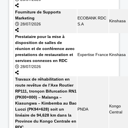
Fourniture de Supports
Marketing
ECOBANK RDC
Kinshasa
28/07/2026
S.A
Prestataire pour la mise à
disposition de salles de
réunion et de conférence avec
prestations de restauration et
Expertise France
Kinshasa
services connexes en RDC
28/07/2026
Travaux de réhabilitation en
route revêtue de l’Axe Routier
RP111, tronçon Bifurcation RN1
(PK00+000) – Malanga –
Kiasungwa – Kimbemba au Bac
Kongo
Luozi (PK94+628) soit un
PNDA
Central
linéaire de 94,628 km dans la
Province du Kongo Centrale en
RDC