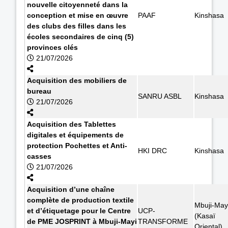
nouvelle citoyenneté dans la
conception et mise en œuvre
PAAF
Kinshasa
des clubs des filles dans les
écoles secondaires de cinq (5)
provinces clés
21/07/2026
Acquisition des mobiliers de
bureau
SANRU ASBL
Kinshasa
21/07/2026
Acquisition des Tablettes
digitales et équipements de
protection Pochettes et Anti-
HKI DRC
Kinshasa
casses
21/07/2026
Acquisition d’une chaîne
complète de production textile
Mbuji-May
et d’étiquetage pour le Centre
UCP-
(Kasaï
de PME JOSPRINT à Mbuji-Mayi
TRANSFORME
Oriental)