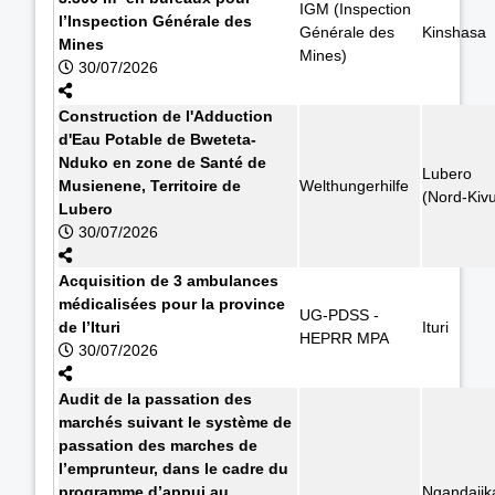
IGM (Inspection
l’Inspection Générale des
Générale des
Kinshasa
Mines
Mines)
30/07/2026
Construction de l'Adduction
d'Eau Potable de Bweteta-
Nduko en zone de Santé de
Lubero
Musienene, Territoire de
Welthungerhilfe
(Nord-Kiv
Lubero
30/07/2026
Acquisition de 3 ambulances
médicalisées pour la province
UG-PDSS -
de l’Ituri
Ituri
HEPRR MPA
30/07/2026
Audit de la passation des
marchés suivant le système de
passation des marches de
l’emprunteur, dans le cadre du
programme d’appui au
Ngandajik