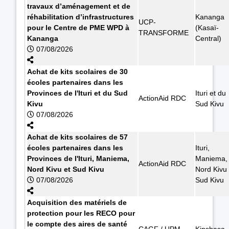
travaux d’aménagement et de
réhabilitation d’infrastructures
Kananga
UCP-
pour le Centre de PME WPD à
(Kasaï-
TRANSFORME
Kananga
Central)
07/08/2026
Achat de kits scolaires de 30
écoles partenaires dans les
Provinces de l'Ituri et du Sud
Ituri et du
ActionAid RDC
Kivu
Sud Kivu
07/08/2026
Achat de kits scolaires de 57
écoles partenaires dans les
Ituri,
Provinces de l'Ituri, Maniema,
Maniema,
ActionAid RDC
Nord Kivu et Sud Kivu
Nord Kivu 
07/08/2026
Sud Kivu
Acquisition des matériels de
protection pour les RECO pour
le compte des aires de santé
CAGF / UPM
Kinshasa