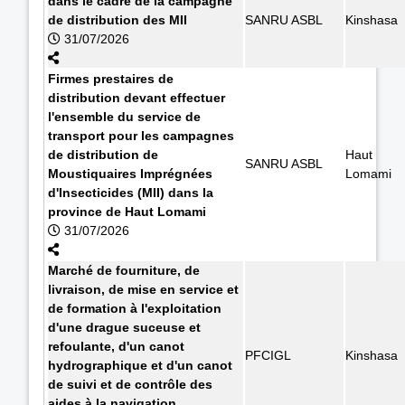
dans le cadre de la campagne
de distribution des MII
SANRU ASBL
Kinshasa
31/07/2026
Firmes prestaires de
distribution devant effectuer
l'ensemble du service de
transport pour les campagnes
de distribution de
Haut
SANRU ASBL
Moustiquaires Imprégnées
Lomami
d'Insecticides (MII) dans la
province de Haut Lomami
31/07/2026
Marché de fourniture, de
livraison, de mise en service et
de formation à l'exploitation
d'une drague suceuse et
refoulante, d'un canot
PFCIGL
Kinshasa
hydrographique et d'un canot
de suivi et de contrôle des
aides à la navigation