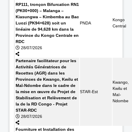
RP111, tronçon Bifurcation RN1
(PK00+000) – Malanga –
Kiasungwa – Kimbemba au Bac
Kongo
Luozi (PK94+628) soit un
PNDA
Central
linéaire de 94,628 km dans la
Province du Kongo Centrale en
RDC
28/07/2026
Partenaire facilitateur pour les
Activités Génératrices de
Recettes (AGR) dans les
Provinces de Kwango, Kwilu et
Kwango,
Maï-Ndombe dans le cadre de
Kwilu et
la mise en œuvre du Projet de
STAR-Est
Maï-
Stabilisation et Relèvement de
Ndombe
la de la RD Congo - Projet
STAR-RDC
28/07/2026
Fourniture et Installation des