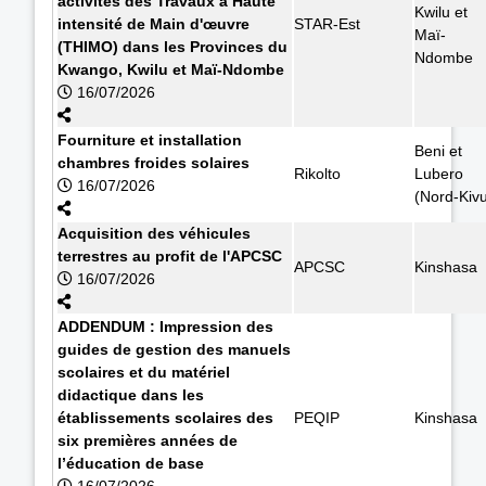
activités des Travaux à Haute
Kwilu et
intensité de Main d'œuvre
STAR-Est
Maï-
(THIMO) dans les Provinces du
Ndombe
Kwango, Kwilu et Maï-Ndombe
16/07/2026
Fourniture et installation
Beni et
chambres froides solaires
Rikolto
Lubero
16/07/2026
(Nord-Kiv
Acquisition des véhicules
terrestres au profit de l'APCSC
APCSC
Kinshasa
16/07/2026
ADDENDUM : Impression des
guides de gestion des manuels
scolaires et du matériel
didactique dans les
établissements scolaires des
PEQIP
Kinshasa
six premières années de
l’éducation de base
16/07/2026