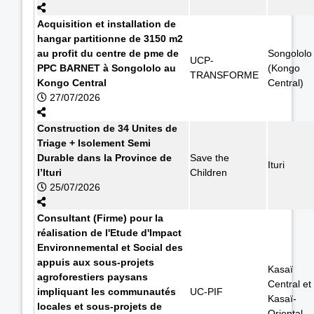
Acquisition et installation de
hangar partitionne de 3150 m2
au profit du centre de pme de
Songololo
UCP-
PPC BARNET à Songololo au
(Kongo
TRANSFORME
Kongo Central
Central)
27/07/2026
Construction de 34 Unites de
Triage + Isolement Semi
Durable dans la Province de
Save the
Ituri
l’Ituri
Children
25/07/2026
Consultant (Firme) pour la
réalisation de l'Etude d'Impact
Environnemental et Social des
appuis aux sous-projets
Kasaï
agroforestiers paysans
Central et
impliquant les communautés
UC-PIF
Kasaï-
locales et sous-projets de
Oriental