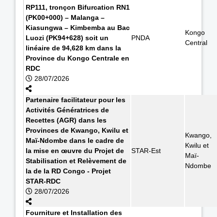
RP111, tronçon Bifurcation RN1
(PK00+000) – Malanga –
Kiasungwa – Kimbemba au Bac
Kongo
Luozi (PK94+628) soit un
PNDA
Central
linéaire de 94,628 km dans la
Province du Kongo Centrale en
RDC
28/07/2026
Partenaire facilitateur pour les
Activités Génératrices de
Recettes (AGR) dans les
Provinces de Kwango, Kwilu et
Kwango,
Maï-Ndombe dans le cadre de
Kwilu et
la mise en œuvre du Projet de
STAR-Est
Maï-
Stabilisation et Relèvement de
Ndombe
la de la RD Congo - Projet
STAR-RDC
28/07/2026
Fourniture et Installation des