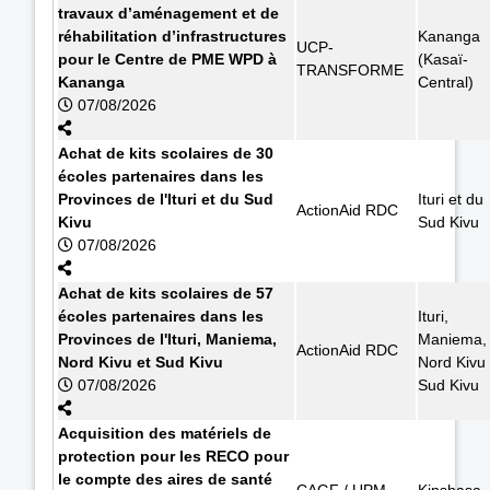
travaux d’aménagement et de
réhabilitation d’infrastructures
Kananga
UCP-
pour le Centre de PME WPD à
(Kasaï-
TRANSFORME
Kananga
Central)
07/08/2026
Achat de kits scolaires de 30
écoles partenaires dans les
Provinces de l'Ituri et du Sud
Ituri et du
ActionAid RDC
Kivu
Sud Kivu
07/08/2026
Achat de kits scolaires de 57
écoles partenaires dans les
Ituri,
Provinces de l'Ituri, Maniema,
Maniema,
ActionAid RDC
Nord Kivu et Sud Kivu
Nord Kivu 
07/08/2026
Sud Kivu
Acquisition des matériels de
protection pour les RECO pour
le compte des aires de santé
CAGF / UPM
Kinshasa