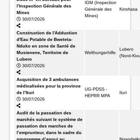
IGM (Inspection
l’Inspection Générale des
Générale des
Kinshasa
Mines
Mines)
30/07/2026
Construction de l'Adduction
d'Eau Potable de Bweteta-
Nduko en zone de Santé de
Lubero
Musienene, Territoire de
Welthungerhilfe
(Nord-Kiv
Lubero
30/07/2026
Acquisition de 3 ambulances
médicalisées pour la province
UG-PDSS -
de l’Ituri
Ituri
HEPRR MPA
30/07/2026
Audit de la passation des
marchés suivant le système de
passation des marches de
l’emprunteur, dans le cadre du
programme d’appui au
Ngandajik