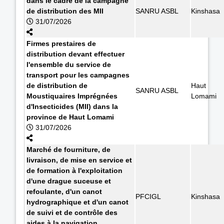
dans le cadre de la campagne
de distribution des MII
SANRU ASBL
Kinshasa
31/07/2026
Firmes prestaires de
distribution devant effectuer
l'ensemble du service de
transport pour les campagnes
de distribution de
Haut
SANRU ASBL
Moustiquaires Imprégnées
Lomami
d'Insecticides (MII) dans la
province de Haut Lomami
31/07/2026
Marché de fourniture, de
livraison, de mise en service et
de formation à l'exploitation
d'une drague suceuse et
refoulante, d'un canot
PFCIGL
Kinshasa
hydrographique et d'un canot
de suivi et de contrôle des
aides à la navigation