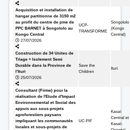
Acquisition et installation de
hangar partitionne de 3150 m2
au profit du centre de pme de
Songololo
UCP-
PPC BARNET à Songololo au
(Kongo
TRANSFORME
Kongo Central
Central)
27/07/2026
Construction de 34 Unites de
Triage + Isolement Semi
Durable dans la Province de
Save the
Ituri
l’Ituri
Children
25/07/2026
Consultant (Firme) pour la
réalisation de l'Etude d'Impact
Environnemental et Social des
appuis aux sous-projets
Kasaï
agroforestiers paysans
Central et
impliquant les communautés
UC-PIF
Kasaï-
locales et sous-projets de
Oriental