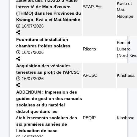
activités des Travaux à Haute
Kwilu et
intensité de Main d'œuvre
STAR-Est
Maï-
(THIMO) dans les Provinces du
Ndombe
Kwango, Kwilu et Maï-Ndombe
16/07/2026
Fourniture et installation
Beni et
chambres froides solaires
Rikolto
Lubero
16/07/2026
(Nord-Kiv
Acquisition des véhicules
terrestres au profit de l'APCSC
APCSC
Kinshasa
16/07/2026
ADDENDUM : Impression des
guides de gestion des manuels
scolaires et du matériel
didactique dans les
établissements scolaires des
PEQIP
Kinshasa
six premières années de
l’éducation de base
16/07/2026