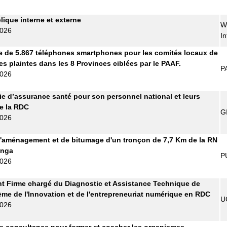
lique interne et externe
W
2026
In
e de 5.867 téléphones smartphones pour les comités locaux de
es plaintes dans les 8 Provinces ciblées par le PAAF.
P
2026
 d’assurance santé pour son personnel national et leurs
de la RDC
G
2026
'aménagement et de bitumage d'un tronçon de 7,7 Km de la RN
anga
P
2026
t Firme chargé du Diagnostic et Assistance Technique de
ème de l'Innovation et de l'entrepreneuriat numérique en RDC
U
2026
e consultance pour former et coacher les organismes