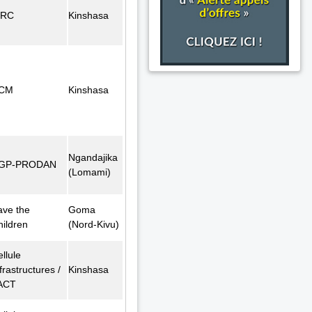
FRC
Kinshasa
CM
Kinshasa
Ngandajika
GP-PRODAN
(Lomami)
ave the
Goma
hildren
(Nord-Kivu)
llule
frastructures /
Kinshasa
ACT