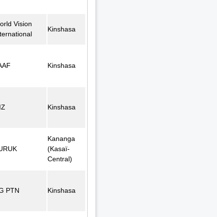
orld Vision
Kinshasa
ternational
AAF
Kinshasa
IZ
Kinshasa
Kananga
URUK
(Kasaï-
Central)
G PTN
Kinshasa