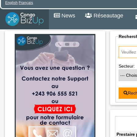
English
Français
News
Réseautage
Recherch
Secteur:
Rech
Prestaire 