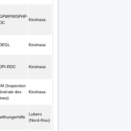
GPMP/MSPHP-
Kinshasa
DC
DEGL
Kinshasa
DPI-RDC
Kinshasa
GM (Inspection
énérale des
Kinshasa
ines)
Lubero
elthungerhilfe
(Nord-Kivu)