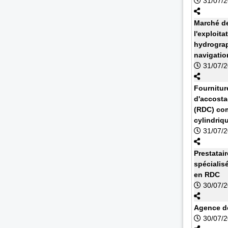
31/07/
Marché de
l'exploit
hydrograp
navigatio
31/07/
Fournitur
d'accosta
(RDC) com
cylindriq
31/07/
Prestatai
spécialis
en RDC
30/07/
Agence de
30/07/