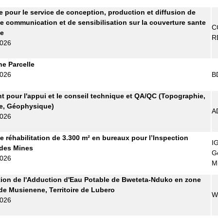
re pour le service de conception, production et diffusion de
e communication et de sensibilisation sur la couverture sante
C
le
R
2026
ne Parcelle
2026
B
t pour l'appui et le conseil technique et QA/QC (Topographie,
e, Géophysique)
A
2026
e réhabilitation de 3.300 m² en bureaux pour l’Inspection
I
 des Mines
G
2026
M
ion de l'Adduction d'Eau Potable de Bweteta-Nduko en zone
de Musienene, Territoire de Lubero
W
2026