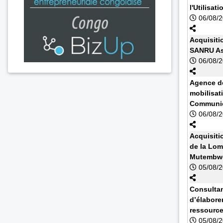
l'Utilisa
06/08/
Acquisiti
SANRU As
06/08/
Agence de
mobilisat
Communic
06/08/
Acquisiti
de la Lom
Mutembwe
05/08/
Consultan
d’élabore
ressourc
05/08/