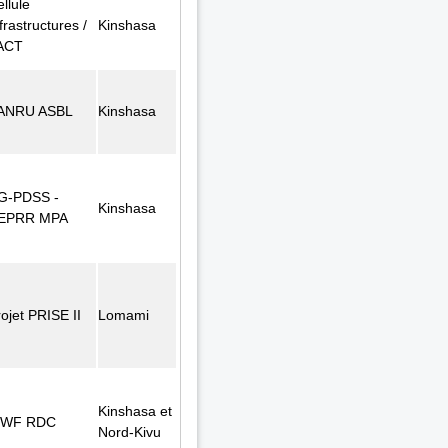
llule
frastructures /
Kinshasa
ACT
ANRU ASBL
Kinshasa
G-PDSS -
Kinshasa
EPRR MPA
ojet PRISE II
Lomami
Kinshasa et
WF RDC
Nord-Kivu