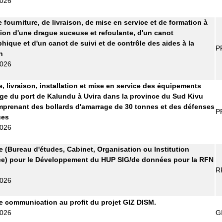
2026
 fourniture, de livraison, de mise en service et de formation à
ation d'une drague suceuse et refoulante, d'un canot
hique et d'un canot de suivi et de contrôle des aides à la
P
n
2026
e, livraison, installation et mise en service des équipements
ge du port de Kalundu à Uvira dans la province du Sud Kivu
prenant des bollards d'amarrage de 30 tonnes et des défenses
P
ues
2026
re (Bureau d'études, Cabinet, Organisation ou Institution
ée) pour le Développement du HUP SIG/de données pour la RFN
R
2026
 communication au profit du projet GIZ DISM.
2026
G