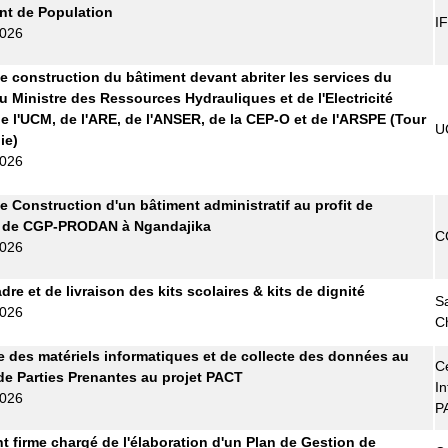
t de Population
I
2026
e construction du bâtiment devant abriter les services du
u Ministre des Ressources Hydrauliques et de l'Electricité
e l'UCM, de l'ARE, de l'ANSER, de la CEP-O et de l'ARSPE (Tour
U
ie)
2026
e Construction d'un bâtiment administratif au profit de
e de CGP-PRODAN à Ngandajika
C
2026
re et de livraison des kits scolaires & kits de dignité
S
2026
C
e des matériels informatiques et de collecte des données au
Ce
de Parties Prenantes au projet PACT
In
2026
P
t firme chargé de l'élaboration d'un Plan de Gestion de