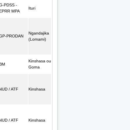
G-PDSS -
Ituri
EPRR MPA
Ngandajika
GP-PRODAN
(Lomami)
Kinshasa ou
BM
Goma
NUD / ATF
Kinshasa
NUD / ATF
Kinshasa