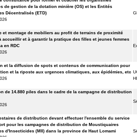
s de gestion de la dotation minière (OS) et les Entités
les Décentralisés (ETD)
G
2026
e et montage de mobiliers au profit de terrains de proximité
 accueillir et à garantir la pratique des filles et jeunes femmes
sa en RDC
E
2026
n et la diffusion de spots et contenus de communication pour
ation et la riposte aux urgences climatiques, aux épidémies, etc
U
2026
H
on de 14.880 piles dans le cadre de la campagne de distribution
S
2026
estaires de distribution devant effectuer l'ensemble du service
ort pour les campagnes de distribution de Moustiquaires
s d'Insecticides (MII) dans la province de Haut Lomami
S