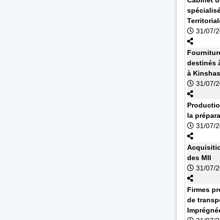
spécialisé
Territoria
31/07/
Fournitur
destinés à
à Kinsha
31/07/
Productio
la prépar
31/07/
Acquisiti
des MII
31/07/
Firmes pr
de transp
Imprégnée