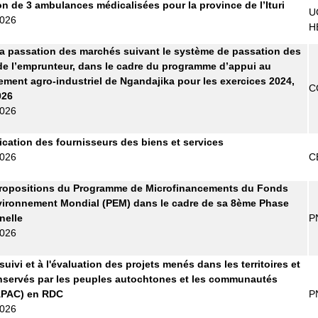
on de 3 ambulances médicalisées pour la province de l’Ituri
U
2026
H
la passation des marchés suivant le système de passation des
e l’emprunteur, dans le cadre du programme d’appui au
ment agro-industriel de Ngandajika pour les exercices 2024,
C
026
2026
fication des fournisseurs des biens et services
2026
C
propositions du Programme de Microfinancements du Fonds
vironnement Mondial (PEM) dans le cadre de sa 8ème Phase
nelle
P
2026
uivi et à l'évaluation des projets menés dans les territoires et
servés par les peuples autochtones et les communautés
APAC) en RDC
P
2026