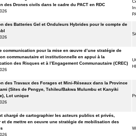
Ce
tion des Drones civils dans le cadre du PACT en RDC
In
2026
P
on des Batteries Gel et Onduleurs Hybrides pour le compte de
bl
S
2026
 communication pour la mise en œuvre d’une stratégie de
ion communautaire et institutionnelle en appui à la
U
ation des Risques et à l’Engagement Communautaire (CREC)
H
2026
on des Travaux des Forages et Mini-Réseaux dans la Province
ami (Sites de Pengye, Tshileu/Bakwa Mulumbu et Kanyiki
), Lot unique
Pr
2026
t chargé de cartographier les acteurs publics et privés,
r et de mettre en oeuvre une stratégie de mobilisation des
es
W
2026