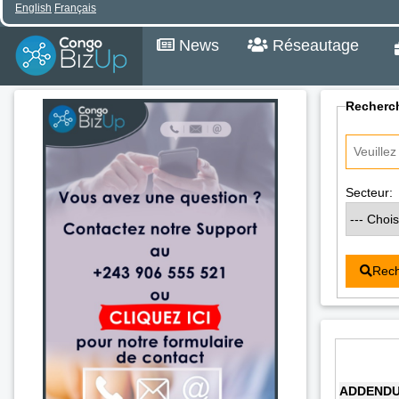
English
Français
News
Réseautage
Recherch
Secteur:
Rech
ADDENDUM 