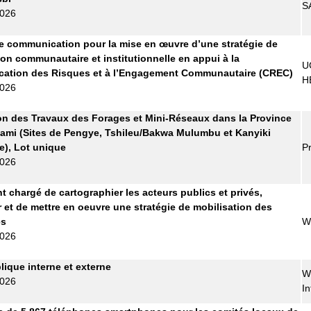
S
2026
 communication pour la mise en œuvre d’une stratégie de
ion communautaire et institutionnelle en appui à la
U
ation des Risques et à l’Engagement Communautaire (CREC)
H
2026
on des Travaux des Forages et Mini-Réseaux dans la Province
ami (Sites de Pengye, Tshileu/Bakwa Mulumbu et Kanyiki
), Lot unique
Pr
2026
t chargé de cartographier les acteurs publics et privés,
r et de mettre en oeuvre une stratégie de mobilisation des
es
W
2026
lique interne et externe
W
2026
In