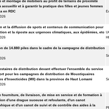
e et montage de mobiliers au profit de terrains de proximité
 accueillir et à garantir la pratique des filles et jeunes femmes
sa en RDC
E
2026
n et la diffusion de spots et contenus de communication pour
ation et la riposte aux urgences climatiques, aux épidémies, etc
U
2026
H
on de 14.880 piles dans le cadre de la campagne de distribution
S
2026
estaires de distribution devant effectuer l'ensemble du service
ort pour les campagnes de distribution de Moustiquaires
s d'Insecticides (MII) dans la province de Haut Lomami
S
2026
 fourniture, de livraison, de mise en service et de formation à
ation d'une drague suceuse et refoulante, d'un canot
hique et d'un canot de suivi et de contrôle des aides à la
P