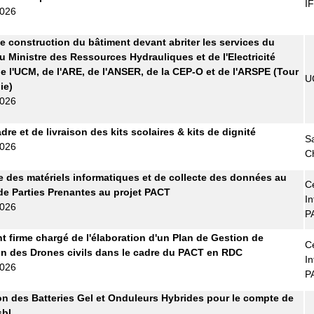
I
2026
e construction du bâtiment devant abriter les services du
u Ministre des Ressources Hydrauliques et de l'Electricité
e l'UCM, de l'ARE, de l'ANSER, de la CEP-O et de l'ARSPE (Tour
U
ie)
2026
re et de livraison des kits scolaires & kits de dignité
S
2026
C
e des matériels informatiques et de collecte des données au
Ce
de Parties Prenantes au projet PACT
In
2026
P
t firme chargé de l'élaboration d'un Plan de Gestion de
Ce
tion des Drones civils dans le cadre du PACT en RDC
In
2026
P
on des Batteries Gel et Onduleurs Hybrides pour le compte de
bl