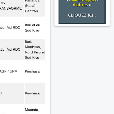
Kananga
CP-
(Kasaï-
RANSFORME
Central)
Ituri et du
ctionAid RDC
Sud Kivu
Ituri,
Maniema,
ctionAid RDC
Nord Kivu et
Sud Kivu
AGF / UPM
Kinshasa
PI
Kinshasa
Muanda,