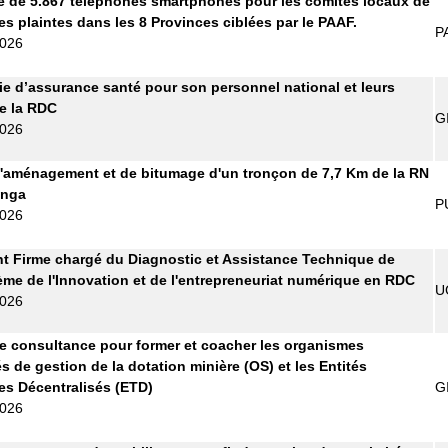
e de 5.867 téléphones smartphones pour les comités locaux de
es plaintes dans les 8 Provinces ciblées par le PAAF.
P
2026
 d’assurance santé pour son personnel national et leurs
de la RDC
G
2026
'aménagement et de bitumage d'un tronçon de 7,7 Km de la RN
anga
P
2026
t Firme chargé du Diagnostic et Assistance Technique de
ème de l'Innovation et de l'entrepreneuriat numérique en RDC
U
2026
e consultance pour former et coacher les organismes
s de gestion de la dotation minière (OS) et les Entités
les Décentralisés (ETD)
G
2026