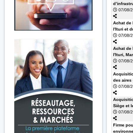
d’infrast
07/08/
Achat de 
l'Ituri et
07/08/
Achat de 
l'Ituri, 
07/08/
Acquisiti
des aires
07/08/
Acquisiti
Siège et l
07/08/
Firme pou
environne