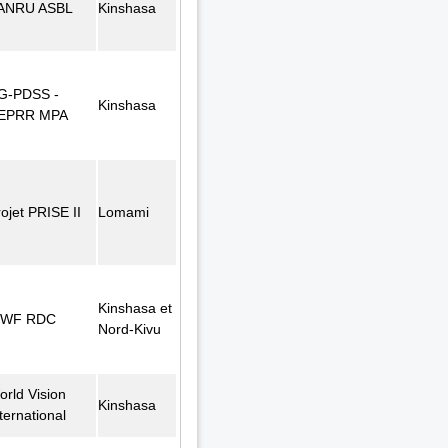
ANRU ASBL
Kinshasa
G-PDSS -
Kinshasa
EPRR MPA
ojet PRISE II
Lomami
Kinshasa et
WF RDC
Nord-Kivu
orld Vision
Kinshasa
ternational