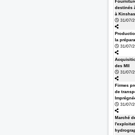
Fournitur
destinés à
à Kinsha
31/07/
Productio
la prépar
31/07/
Acquisiti
des MII
31/07/
Firmes pr
de transp
Imprégnée
31/07/
Marché de
l'exploit
hydrograp