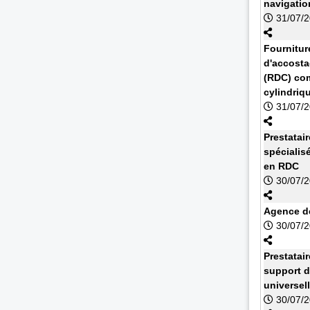
navigatio
31/07/
Fournitur
d'accosta
(RDC) com
cylindriq
31/07/
Prestatai
spécialis
en RDC
30/07/
Agence de
30/07/
Prestatai
support d
universel
30/07/