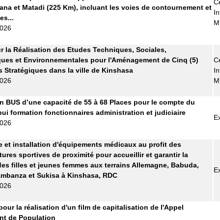
Ce
ana et Matadi (225 Km), incluant les voies de contournement et
In
es...
M
2026
r la Réalisation des Etudes Techniques, Sociales,
ues et Environnementales pour l'Aménagement de Cinq (5)
Ce
s Stratégiques dans la ville de Kinshasa
In
2026
M
n BUS d’une capacité de 55 à 68 Places pour le compte du
pui formation fonctionnaires administration et judiciaire
E
2026
e et installation d'équipements médicaux au profit des
tures sportives de proximité pour accueillir et garantir la
des filles et jeunes femmes aux terrains Allemagne, Babuda,
E
ambanza et Sukisa à Kinshasa, RDC
2026
pour la réalisation d'un film de capitalisation de l'Appel
t de Population