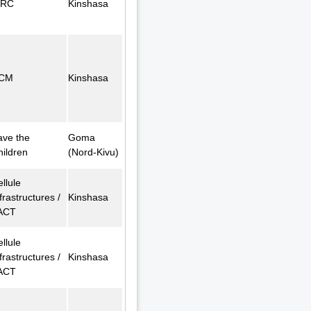
FRC
Kinshasa
CM
Kinshasa
ave the
Goma
hildren
(Nord-Kivu)
llule
frastructures /
Kinshasa
ACT
llule
frastructures /
Kinshasa
ACT