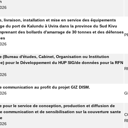
n
2026
e, livraison, installation et mise en service des équipements
ge du port de Kalundu à Uvira dans la province du Sud Kivu
prenant des bollards d'amarrage de 30 tonnes et des défenses
P
ues
2026
re (Bureau d'études, Cabinet, Organisation ou Institution
ée) pour le Développement du HUP SIG/de données pour la RFN
R
2026
 communication au profit du projet GIZ DISM.
2026
G
re pour le service de conception, production et diffusion de
e communication et de sensibilisation sur la couverture sante
C
le
R
2026