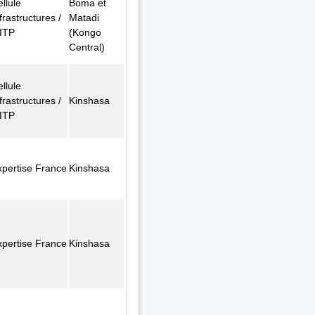
llule
Boma et
frastructures /
Matadi
ITP
(Kongo
Central)
llule
frastructures /
Kinshasa
ITP
xpertise France
Kinshasa
xpertise France
Kinshasa