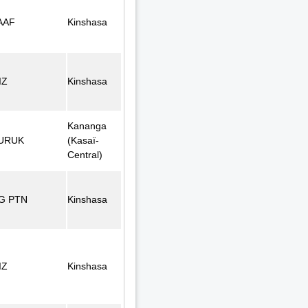
AAF
Kinshasa
IZ
Kinshasa
Kananga
URUK
(Kasaï-
Central)
G PTN
Kinshasa
IZ
Kinshasa