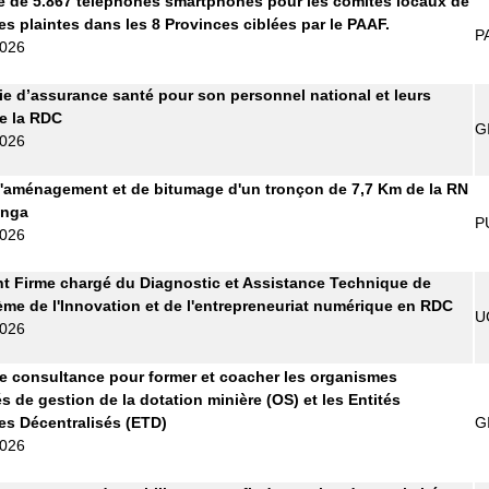
e de 5.867 téléphones smartphones pour les comités locaux de
es plaintes dans les 8 Provinces ciblées par le PAAF.
P
2026
 d’assurance santé pour son personnel national et leurs
de la RDC
G
2026
'aménagement et de bitumage d'un tronçon de 7,7 Km de la RN
anga
P
2026
t Firme chargé du Diagnostic et Assistance Technique de
ème de l'Innovation et de l'entrepreneuriat numérique en RDC
U
2026
e consultance pour former et coacher les organismes
s de gestion de la dotation minière (OS) et les Entités
les Décentralisés (ETD)
G
2026