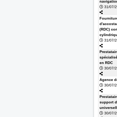
navigatio
31/07/
Fournitur
d'accosta
(RDC) com
cylindriq
31/07/
Prestatai
spécialis
en RDC
30/07/
Agence de
30/07/
Prestatai
support d
universel
30/07/