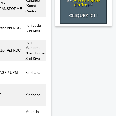
Kananga
CP-
(Kasaï-
RANSFORME
Central)
Ituri et du
ctionAid RDC
Sud Kivu
Ituri,
Maniema,
ctionAid RDC
Nord Kivu et
Sud Kivu
AGF / UPM
Kinshasa
PI
Kinshasa
Muanda,