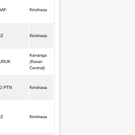
AAF
Kinshasa
IZ
Kinshasa
Kananga
URUK
(Kasaï-
Central)
G PTN
Kinshasa
IZ
Kinshasa