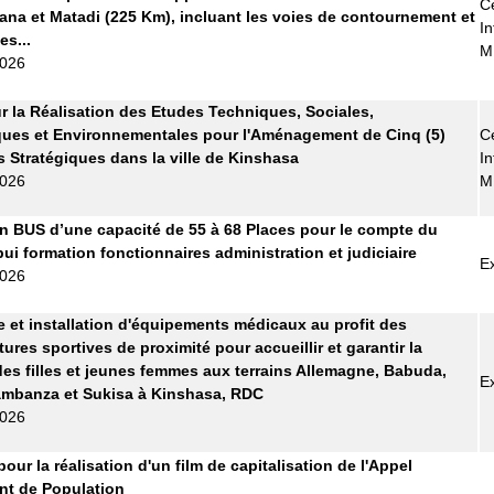
Ce
ana et Matadi (225 Km), incluant les voies de contournement et
In
es...
M
2026
r la Réalisation des Etudes Techniques, Sociales,
ues et Environnementales pour l'Aménagement de Cinq (5)
Ce
s Stratégiques dans la ville de Kinshasa
In
2026
M
n BUS d’une capacité de 55 à 68 Places pour le compte du
pui formation fonctionnaires administration et judiciaire
E
2026
e et installation d'équipements médicaux au profit des
tures sportives de proximité pour accueillir et garantir la
des filles et jeunes femmes aux terrains Allemagne, Babuda,
E
ambanza et Sukisa à Kinshasa, RDC
2026
pour la réalisation d'un film de capitalisation de l'Appel
t de Population