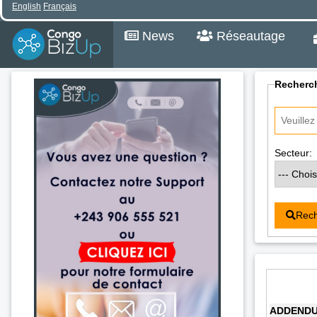
English
Français
News
Réseautage
Recherch
Secteur:
Rech
ADDENDUM 