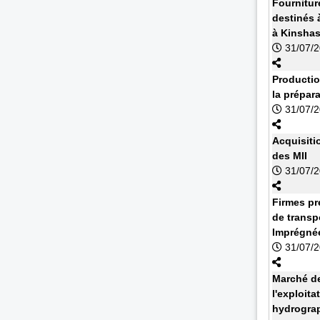
Fournitur
destinés à
à Kinsha
31/07/
Productio
la prépar
31/07/
Acquisiti
des MII
31/07/
Firmes pr
de transp
Imprégnée
31/07/
Marché de
l'exploit
hydrograp