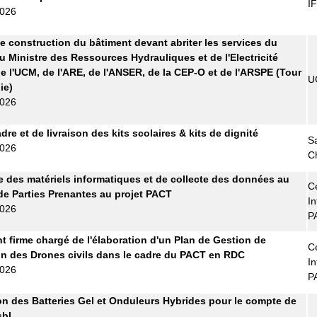
I
2026
e construction du bâtiment devant abriter les services du
u Ministre des Ressources Hydrauliques et de l'Electricité
e l'UCM, de l'ARE, de l'ANSER, de la CEP-O et de l'ARSPE (Tour
U
ie)
2026
re et de livraison des kits scolaires & kits de dignité
S
2026
C
e des matériels informatiques et de collecte des données au
Ce
de Parties Prenantes au projet PACT
In
2026
P
t firme chargé de l'élaboration d'un Plan de Gestion de
Ce
tion des Drones civils dans le cadre du PACT en RDC
In
2026
P
on des Batteries Gel et Onduleurs Hybrides pour le compte de
bl