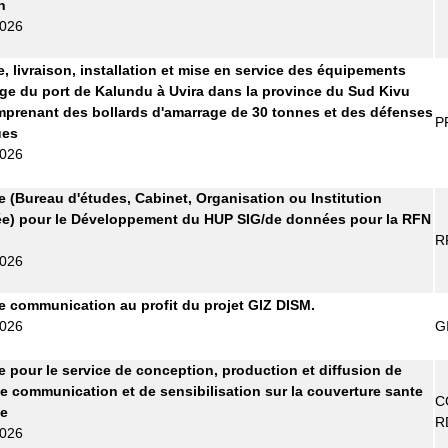
n
2026
e, livraison, installation et mise en service des équipements
ge du port de Kalundu à Uvira dans la province du Sud Kivu
prenant des bollards d'amarrage de 30 tonnes et des défenses
P
ues
2026
re (Bureau d'études, Cabinet, Organisation ou Institution
ée) pour le Développement du HUP SIG/de données pour la RFN
R
2026
 communication au profit du projet GIZ DISM.
2026
G
re pour le service de conception, production et diffusion de
e communication et de sensibilisation sur la couverture sante
C
le
R
2026