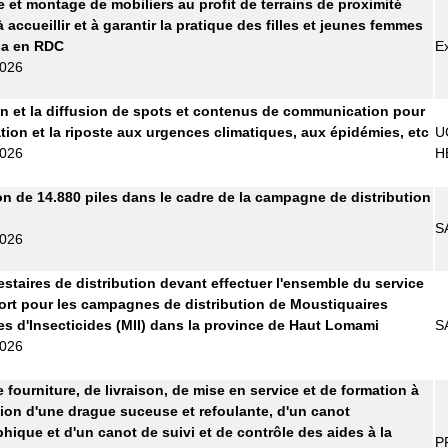
e et montage de mobiliers au profit de terrains de proximité
 accueillir et à garantir la pratique des filles et jeunes femmes
sa en RDC
E
2026
n et la diffusion de spots et contenus de communication pour
ation et la riposte aux urgences climatiques, aux épidémies, etc
U
2026
H
on de 14.880 piles dans le cadre de la campagne de distribution
S
2026
estaires de distribution devant effectuer l'ensemble du service
ort pour les campagnes de distribution de Moustiquaires
s d'Insecticides (MII) dans la province de Haut Lomami
S
2026
 fourniture, de livraison, de mise en service et de formation à
ation d'une drague suceuse et refoulante, d'un canot
hique et d'un canot de suivi et de contrôle des aides à la
P