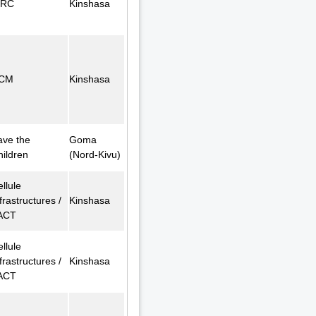
FRC
Kinshasa
CM
Kinshasa
ave the
Goma
hildren
(Nord-Kivu)
llule
frastructures /
Kinshasa
ACT
llule
frastructures /
Kinshasa
ACT