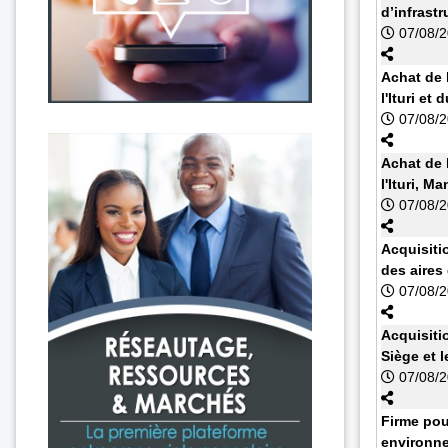
d’infrast
07/08/
Achat de 
l'Ituri et
07/08/
Achat de 
l'Ituri, 
07/08/
Acquisiti
des aires
07/08/
Acquisiti
Siège et l
07/08/
Firme pou
environne