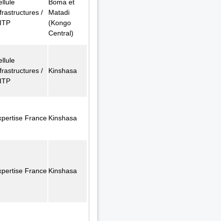
llule
Boma et
frastructures /
Matadi
ITP
(Kongo
Central)
llule
frastructures /
Kinshasa
ITP
xpertise France
Kinshasa
xpertise France
Kinshasa