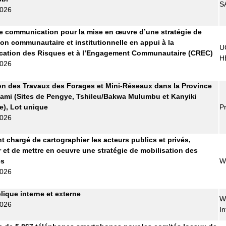
S
2026
 communication pour la mise en œuvre d’une stratégie de
ion communautaire et institutionnelle en appui à la
U
ation des Risques et à l’Engagement Communautaire (CREC)
H
2026
on des Travaux des Forages et Mini-Réseaux dans la Province
ami (Sites de Pengye, Tshileu/Bakwa Mulumbu et Kanyiki
), Lot unique
Pr
2026
t chargé de cartographier les acteurs publics et privés,
r et de mettre en oeuvre une stratégie de mobilisation des
es
W
2026
lique interne et externe
W
2026
In