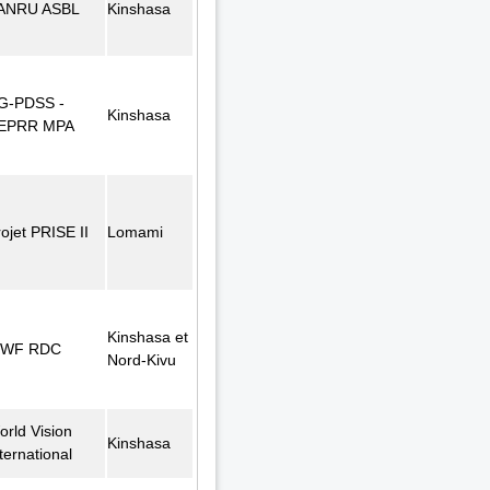
ANRU ASBL
Kinshasa
G-PDSS -
Kinshasa
EPRR MPA
ojet PRISE II
Lomami
Kinshasa et
WF RDC
Nord-Kivu
orld Vision
Kinshasa
ternational