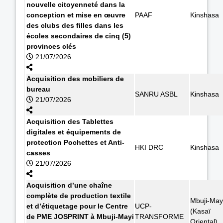
nouvelle citoyenneté dans la
conception et mise en œuvre
PAAF
Kinshasa
des clubs des filles dans les
écoles secondaires de cinq (5)
provinces clés
21/07/2026
Acquisition des mobiliers de
bureau
SANRU ASBL
Kinshasa
21/07/2026
Acquisition des Tablettes
digitales et équipements de
protection Pochettes et Anti-
HKI DRC
Kinshasa
casses
21/07/2026
Acquisition d’une chaîne
complète de production textile
Mbuji-May
et d’étiquetage pour le Centre
UCP-
(Kasaï
de PME JOSPRINT à Mbuji-Mayi
TRANSFORME
Oriental)