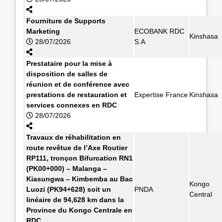
Fourniture de Supports
Marketing
ECOBANK RDC
Kinshasa
28/07/2026
S.A
Prestataire pour la mise à
disposition de salles de
réunion et de conférence avec
prestations de restauration et
Expertise France
Kinshasa
services connexes en RDC
28/07/2026
Travaux de réhabilitation en
route revêtue de l’Axe Routier
RP111, tronçon Bifurcation RN1
(PK00+000) – Malanga –
Kiasungwa – Kimbemba au Bac
Kongo
Luozi (PK94+628) soit un
PNDA
Central
linéaire de 94,628 km dans la
Province du Kongo Centrale en
RDC