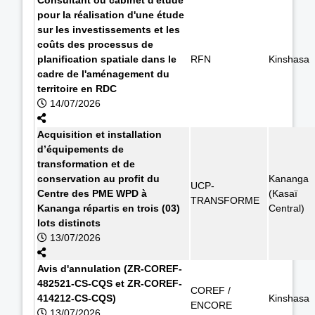
pour la réalisation d'une étude
sur les investissements et les
coûts des processus de
planification spatiale dans le
RFN
Kinshasa
cadre de l'aménagement du
territoire en RDC
14/07/2026
Acquisition et installation
d’équipements de
transformation et de
conservation au profit du
Kananga
UCP-
Centre des PME WPD à
(Kasaï
TRANSFORME
Kananga répartis en trois (03)
Central)
lots distincts
13/07/2026
Avis d'annulation (ZR-COREF-
482521-CS-CQS et ZR-COREF-
COREF /
414212-CS-CQS)
Kinshasa
ENCORE
13/07/2026