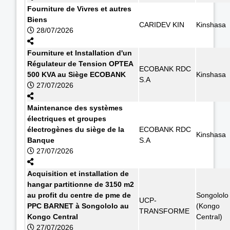
Fourniture de Vivres et autres
Biens
CARIDEV KIN
Kinshasa
28/07/2026
Fourniture et Installation d'un
Régulateur de Tension OPTEA
ECOBANK RDC
500 KVA au Siège ECOBANK
Kinshasa
S.A
27/07/2026
Maintenance des systèmes
électriques et groupes
électrogènes du siège de la
ECOBANK RDC
Kinshasa
Banque
S.A
27/07/2026
Acquisition et installation de
hangar partitionne de 3150 m2
au profit du centre de pme de
Songololo
UCP-
PPC BARNET à Songololo au
(Kongo
TRANSFORME
Kongo Central
Central)
27/07/2026