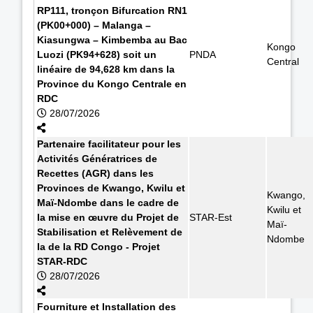
RP111, tronçon Bifurcation RN1
(PK00+000) – Malanga –
Kiasungwa – Kimbemba au Bac
Kongo
Luozi (PK94+628) soit un
PNDA
Central
linéaire de 94,628 km dans la
Province du Kongo Centrale en
RDC
28/07/2026
Partenaire facilitateur pour les
Activités Génératrices de
Recettes (AGR) dans les
Provinces de Kwango, Kwilu et
Kwango,
Maï-Ndombe dans le cadre de
Kwilu et
la mise en œuvre du Projet de
STAR-Est
Maï-
Stabilisation et Relèvement de
Ndombe
la de la RD Congo - Projet
STAR-RDC
28/07/2026
Fourniture et Installation des