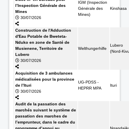
IGM (Inspection
l’Inspection Générale des
Générale des
Kinshasa
Mines
Mines)
30/07/2026
Construction de l'Adduction
d'Eau Potable de Bweteta-
Nduko en zone de Santé de
Lubero
Musienene, Territoire de
Welthungerhilfe
(Nord-Kiv
Lubero
30/07/2026
Acquisition de 3 ambulances
médicalisées pour la province
UG-PDSS -
de l’Ituri
Ituri
HEPRR MPA
30/07/2026
Audit de la passation des
marchés suivant le système de
passation des marches de
l’emprunteur, dans le cadre du
programme d’appui au
Ngandajik