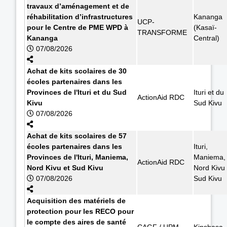
travaux d’aménagement et de
réhabilitation d’infrastructures
Kananga
UCP-
pour le Centre de PME WPD à
(Kasaï-
TRANSFORME
Kananga
Central)
07/08/2026
Achat de kits scolaires de 30
écoles partenaires dans les
Provinces de l'Ituri et du Sud
Ituri et du
ActionAid RDC
Kivu
Sud Kivu
07/08/2026
Achat de kits scolaires de 57
écoles partenaires dans les
Ituri,
Provinces de l'Ituri, Maniema,
Maniema,
ActionAid RDC
Nord Kivu et Sud Kivu
Nord Kivu 
07/08/2026
Sud Kivu
Acquisition des matériels de
protection pour les RECO pour
le compte des aires de santé
CAGF / UPM
Kinshasa