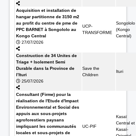
Acquisition et installation de
hangar partitionne de 3150 m2
au profit du centre de pme de
Songololo
UCP-
PPC BARNET à Songololo au
(Kongo
TRANSFORME
Kongo Central
Central)
27/07/2026
Construction de 34 Unites de
Triage + Isolement Semi
Durable dans la Province de
Save the
Ituri
l’Ituri
Children
25/07/2026
Consultant (Firme) pour la
réalisation de l'Etude d'Impact
Environnemental et Social des
appuis aux sous-projets
Kasaï
agroforestiers paysans
Central et
impliquant les communautés
UC-PIF
Kasaï-
locales et sous-projets de
Oriental