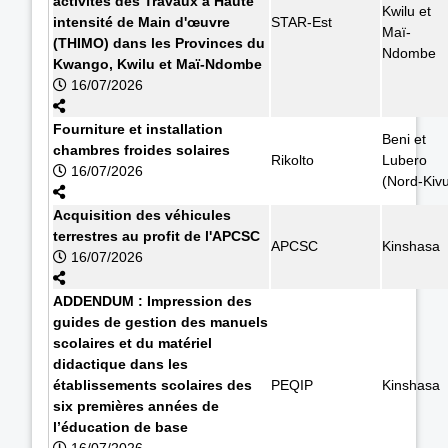
activités des Travaux à Haute
Kwilu et
intensité de Main d'œuvre
STAR-Est
Maï-
(THIMO) dans les Provinces du
Ndombe
Kwango, Kwilu et Maï-Ndombe
16/07/2026
Fourniture et installation
Beni et
chambres froides solaires
Rikolto
Lubero
16/07/2026
(Nord-Kiv
Acquisition des véhicules
terrestres au profit de l'APCSC
APCSC
Kinshasa
16/07/2026
ADDENDUM : Impression des
guides de gestion des manuels
scolaires et du matériel
didactique dans les
établissements scolaires des
PEQIP
Kinshasa
six premières années de
l’éducation de base
16/07/2026