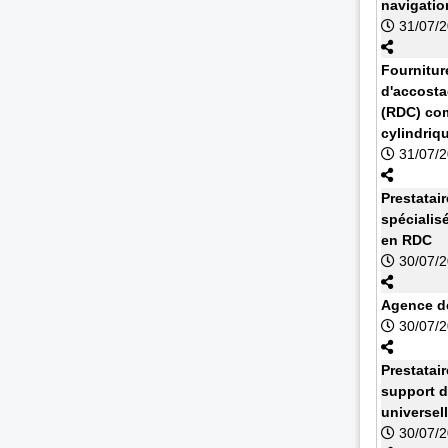
navigatio
31/07/
Fournitur
d'accosta
(RDC) com
cylindriq
31/07/
Prestatai
spécialis
en RDC
30/07/
Agence de
30/07/
Prestatai
support d
universel
30/07/