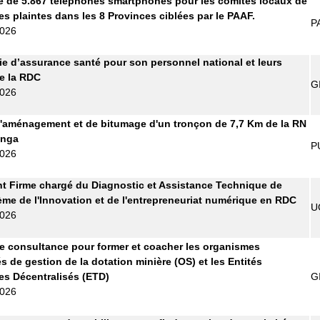
e de 5.867 téléphones smartphones pour les comités locaux de
es plaintes dans les 8 Provinces ciblées par le PAAF.
P
2026
 d’assurance santé pour son personnel national et leurs
de la RDC
G
2026
'aménagement et de bitumage d'un tronçon de 7,7 Km de la RN
anga
P
2026
t Firme chargé du Diagnostic et Assistance Technique de
ème de l'Innovation et de l'entrepreneuriat numérique en RDC
U
2026
e consultance pour former et coacher les organismes
s de gestion de la dotation minière (OS) et les Entités
les Décentralisés (ETD)
G
2026