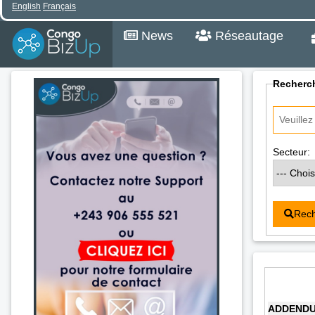
English
Français
News
Réseautage
Recherch
Secteur:
Rech
ADDENDUM 