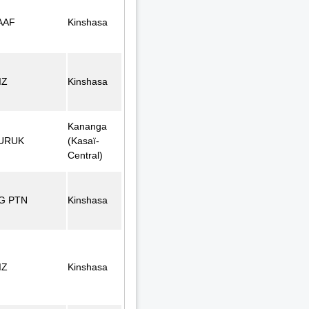
AAF
Kinshasa
IZ
Kinshasa
Kananga
URUK
(Kasaï-
Central)
G PTN
Kinshasa
IZ
Kinshasa