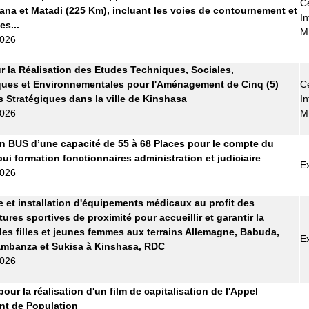
Ce
ana et Matadi (225 Km), incluant les voies de contournement et
In
es...
M
2026
r la Réalisation des Etudes Techniques, Sociales,
ues et Environnementales pour l'Aménagement de Cinq (5)
Ce
s Stratégiques dans la ville de Kinshasa
In
2026
M
n BUS d’une capacité de 55 à 68 Places pour le compte du
pui formation fonctionnaires administration et judiciaire
E
2026
e et installation d'équipements médicaux au profit des
tures sportives de proximité pour accueillir et garantir la
des filles et jeunes femmes aux terrains Allemagne, Babuda,
E
ambanza et Sukisa à Kinshasa, RDC
2026
pour la réalisation d'un film de capitalisation de l'Appel
t de Population