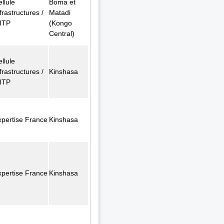
llule
Boma et
frastructures /
Matadi
ITP
(Kongo
Central)
llule
frastructures /
Kinshasa
ITP
xpertise France
Kinshasa
xpertise France
Kinshasa