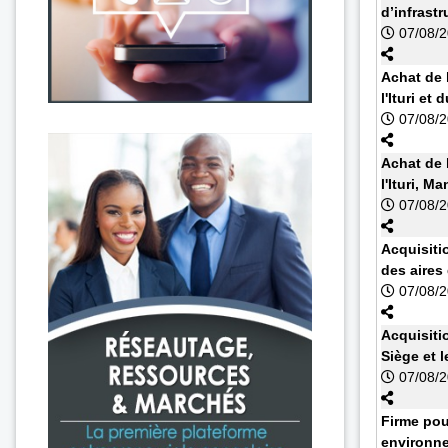
d’infrast
07/08/
Achat de 
l'Ituri et
07/08/
Achat de 
l'Ituri, 
07/08/
Acquisiti
des aires
07/08/
Acquisiti
Siège et l
07/08/
Firme pou
environne