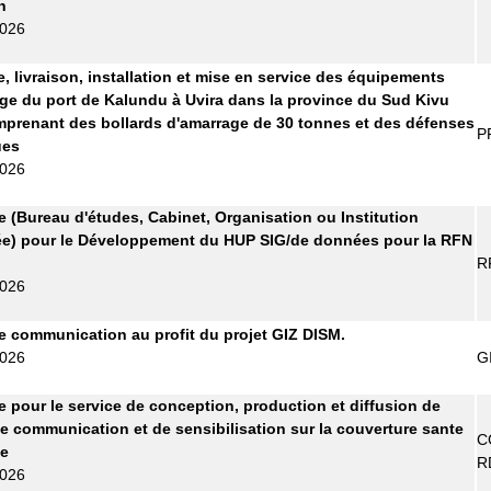
n
2026
e, livraison, installation et mise en service des équipements
ge du port de Kalundu à Uvira dans la province du Sud Kivu
prenant des bollards d'amarrage de 30 tonnes et des défenses
P
ues
2026
re (Bureau d'études, Cabinet, Organisation ou Institution
ée) pour le Développement du HUP SIG/de données pour la RFN
R
2026
 communication au profit du projet GIZ DISM.
2026
G
re pour le service de conception, production et diffusion de
e communication et de sensibilisation sur la couverture sante
C
le
R
2026