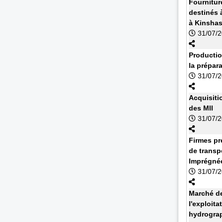
Fournitur
destinés à
à Kinsha
31/07/
Productio
la prépar
31/07/
Acquisiti
des MII
31/07/
Firmes pr
de transp
Imprégnée
31/07/
Marché de
l'exploit
hydrograp