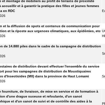
e et montage de mobiliers au profit de terrains de proximité
 accueillir et à garantir la pratique des filles et jeunes femmes
sa en RDC
E
2026
n et la diffusion de spots et contenus de communication pour
ation et la riposte aux urgences climatiques, aux épidémies, etc
U
2026
H
on de 14.880 piles dans le cadre de la campagne de distribution
S
2026
estaires de distribution devant effectuer l'ensemble du service
ort pour les campagnes de distribution de Moustiquaires
s d'Insecticides (MII) dans la province de Haut Lomami
S
2026
 fourniture, de livraison, de mise en service et de formation à
ation d'une drague suceuse et refoulante, d'un canot
hique et d'un canot de suivi et de contrôle des aides à la
P