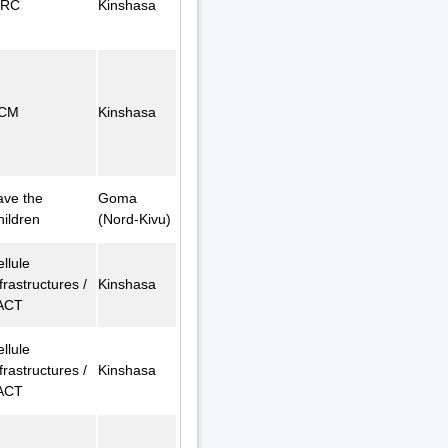
FRC
Kinshasa
CM
Kinshasa
ave the
Goma
hildren
(Nord-Kivu)
llule
frastructures /
Kinshasa
ACT
llule
frastructures /
Kinshasa
ACT