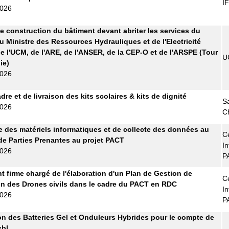
I
2026
e construction du bâtiment devant abriter les services du
u Ministre des Ressources Hydrauliques et de l'Electricité
e l'UCM, de l'ARE, de l'ANSER, de la CEP-O et de l'ARSPE (Tour
U
ie)
2026
re et de livraison des kits scolaires & kits de dignité
S
2026
C
e des matériels informatiques et de collecte des données au
Ce
de Parties Prenantes au projet PACT
In
2026
P
t firme chargé de l'élaboration d'un Plan de Gestion de
Ce
tion des Drones civils dans le cadre du PACT en RDC
In
2026
P
on des Batteries Gel et Onduleurs Hybrides pour le compte de
bl