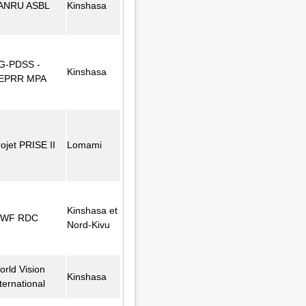
ANRU ASBL
Kinshasa
G-PDSS -
Kinshasa
EPRR MPA
ojet PRISE II
Lomami
Kinshasa et
WF RDC
Nord-Kivu
orld Vision
Kinshasa
ternational