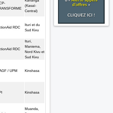
Kananga
CP-
(Kasaï-
RANSFORME
Central)
Ituri et du
ctionAid RDC
Sud Kivu
Ituri,
Maniema,
ctionAid RDC
Nord Kivu et
Sud Kivu
AGF / UPM
Kinshasa
PI
Kinshasa
Muanda,