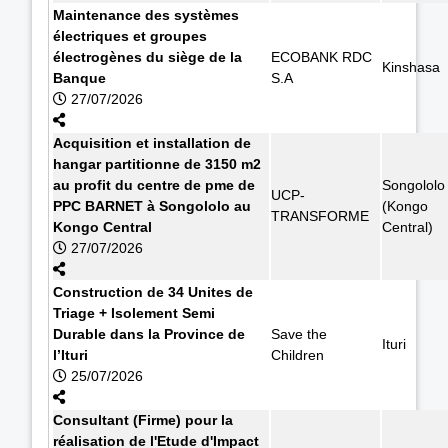
Maintenance des systèmes
électriques et groupes
électrogènes du siège de la
ECOBANK RDC
Kinshasa
Banque
S.A
27/07/2026
Acquisition et installation de
hangar partitionne de 3150 m2
au profit du centre de pme de
Songololo
UCP-
PPC BARNET à Songololo au
(Kongo
TRANSFORME
Kongo Central
Central)
27/07/2026
Construction de 34 Unites de
Triage + Isolement Semi
Durable dans la Province de
Save the
Ituri
l’Ituri
Children
25/07/2026
Consultant (Firme) pour la
réalisation de l'Etude d'Impact