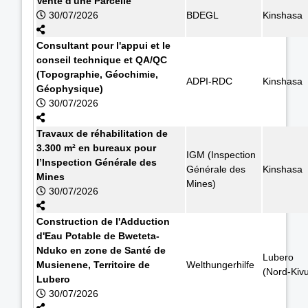
Vente d'une Parcelle
30/07/2026
BDEGL
Kinshasa
Consultant pour l'appui et le
conseil technique et QA/QC
(Topographie, Géochimie,
ADPI-RDC
Kinshasa
Géophysique)
30/07/2026
Travaux de réhabilitation de
3.300 m² en bureaux pour
IGM (Inspection
l’Inspection Générale des
Générale des
Kinshasa
Mines
Mines)
30/07/2026
Construction de l'Adduction
d'Eau Potable de Bweteta-
Nduko en zone de Santé de
Lubero
Musienene, Territoire de
Welthungerhilfe
(Nord-Kiv
Lubero
30/07/2026