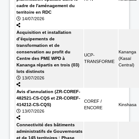
cadre de l'aménagement du
territoire en RDC
14/07/2026
Acquisition et installation
d’équipements de
transformation et de
conservation au profit du
Kananga
UCP-
Centre des PME WPD à
(Kasaï
TRANSFORME
Kananga répartis en trois (03)
Central)
lots distincts
13/07/2026
Avis d'annulation (ZR-COREF-
482521-CS-CQS et ZR-COREF-
COREF /
414212-CS-CQS)
Kinshasa
ENCORE
13/07/2026
Connectivité des bâtiments
administratifs de Gouvernorats
et de 145 territoires : Phase