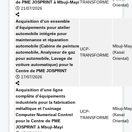
de PME JOSPRINT à Mbuji-Mayi
TRANSFORME
Oriental)
21/07/2026
Acquisition d’un ensemble
d’équipements pour atelier
automobile intégrée pour
maintenance et réparation
automobile (Cabine de peinture
Mbuji-May
UCP-
automobile, Analyseur de gaz
(Kasaï
TRANSFORME
pour automobile, Lavage de
Oriental)
voiture automatique) pour le
Centre de PME JOSPRINT
17/07/2026
Acquisition d’une ligne
complète d’équipements
industriels pour la fabrication
métallique et l’usinage
Mbuji-May
UCP-
Computer Numerical Control
(Kasaï
TRANSFORME
pour le Centre de PME
Oriental)
JOSPRINT à Mbuji-Mayi