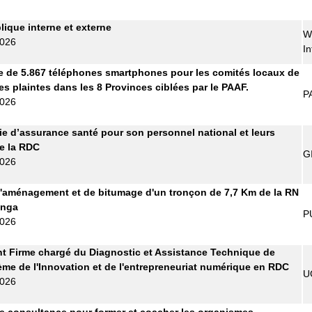
lique interne et externe
W
2026
In
e de 5.867 téléphones smartphones pour les comités locaux de
es plaintes dans les 8 Provinces ciblées par le PAAF.
P
2026
 d’assurance santé pour son personnel national et leurs
de la RDC
G
2026
'aménagement et de bitumage d'un tronçon de 7,7 Km de la RN
anga
P
2026
t Firme chargé du Diagnostic et Assistance Technique de
ème de l'Innovation et de l'entrepreneuriat numérique en RDC
U
2026
e consultance pour former et coacher les organismes