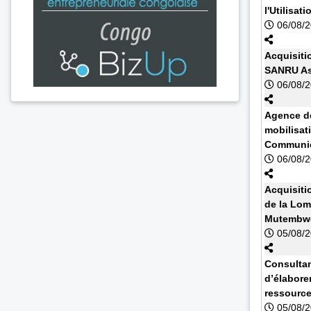
l'Utilisa
06/08/
Acquisiti
SANRU As
06/08/
Agence de
mobilisat
Communic
06/08/
Acquisiti
de la Lom
Mutembwe
05/08/
Consultan
d’élabore
ressourc
05/08/