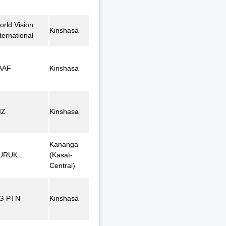
orld Vision
Kinshasa
ternational
AAF
Kinshasa
IZ
Kinshasa
Kananga
URUK
(Kasaï-
Central)
G PTN
Kinshasa