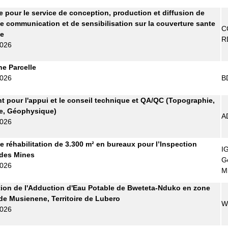
re pour le service de conception, production et diffusion de
e communication et de sensibilisation sur la couverture sante
C
le
R
2026
ne Parcelle
2026
B
t pour l'appui et le conseil technique et QA/QC (Topographie,
e, Géophysique)
A
2026
e réhabilitation de 3.300 m² en bureaux pour l’Inspection
I
 des Mines
G
2026
M
ion de l'Adduction d'Eau Potable de Bweteta-Nduko en zone
de Musienene, Territoire de Lubero
W
2026