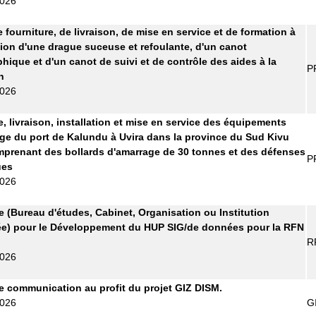
2026
 fourniture, de livraison, de mise en service et de formation à
ation d'une drague suceuse et refoulante, d'un canot
hique et d'un canot de suivi et de contrôle des aides à la
P
n
2026
e, livraison, installation et mise en service des équipements
ge du port de Kalundu à Uvira dans la province du Sud Kivu
prenant des bollards d'amarrage de 30 tonnes et des défenses
P
ues
2026
re (Bureau d'études, Cabinet, Organisation ou Institution
ée) pour le Développement du HUP SIG/de données pour la RFN
R
2026
 communication au profit du projet GIZ DISM.
2026
G