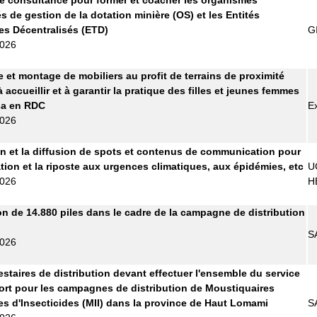
s de gestion de la dotation minière (OS) et les Entités
les Décentralisés (ETD)
G
2026
e et montage de mobiliers au profit de terrains de proximité
 accueillir et à garantir la pratique des filles et jeunes femmes
sa en RDC
E
2026
n et la diffusion de spots et contenus de communication pour
ation et la riposte aux urgences climatiques, aux épidémies, etc
U
2026
H
on de 14.880 piles dans le cadre de la campagne de distribution
S
2026
estaires de distribution devant effectuer l'ensemble du service
ort pour les campagnes de distribution de Moustiquaires
s d'Insecticides (MII) dans la province de Haut Lomami
S