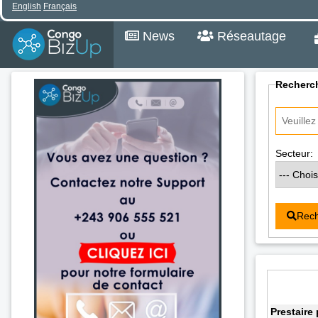
English
Français
News
Réseautage
Recherch
Secteur:
Rech
Prestaire 