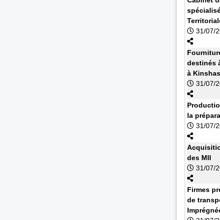
spécialisé
Territoria
31/07/
Fournitur
destinés à
à Kinsha
31/07/
Productio
la prépar
31/07/
Acquisiti
des MII
31/07/
Firmes pr
de transp
Imprégnée