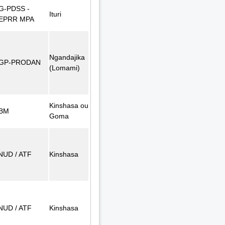
G-PDSS -
Ituri
EPRR MPA
Ngandajika
GP-PRODAN
(Lomami)
Kinshasa ou
BM
Goma
NUD / ATF
Kinshasa
NUD / ATF
Kinshasa