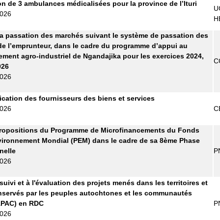
on de 3 ambulances médicalisées pour la province de l’Ituri
U
2026
H
la passation des marchés suivant le système de passation des
e l’emprunteur, dans le cadre du programme d’appui au
ment agro-industriel de Ngandajika pour les exercices 2024,
C
026
2026
fication des fournisseurs des biens et services
2026
C
propositions du Programme de Microfinancements du Fonds
vironnement Mondial (PEM) dans le cadre de sa 8ème Phase
nelle
P
2026
uivi et à l'évaluation des projets menés dans les territoires et
servés par les peuples autochtones et les communautés
APAC) en RDC
P
2026