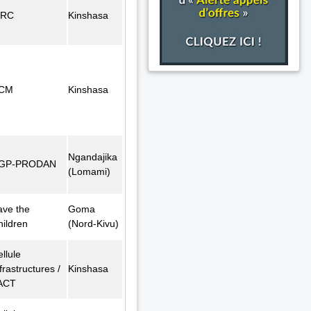
FRC
Kinshasa
CM
Kinshasa
Ngandajika
GP-PRODAN
(Lomami)
ave the
Goma
hildren
(Nord-Kivu)
llule
frastructures /
Kinshasa
ACT