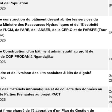
t de Population
I
2026
e construction du bâtiment devant abriter les services du
u Ministre des Ressources Hydrauliques et de l'Electricité
e l'UCM, de l'ARE, de l'ANSER, de la CEP-O et de l'ARSPE (Tour
U
ie)
2026
e Construction d'un bâtiment administratif au profit de
e de CGP-PRODAN à Ngandajika
C
2026
re et de livraison des kits scolaires & kits de dignité
S
2026
C
e des matériels informatiques et de collecte des données au
Ce
de Parties Prenantes au projet PACT
In
2026
P
t firme chargé de l'élaboration d'un Plan de Gestion de