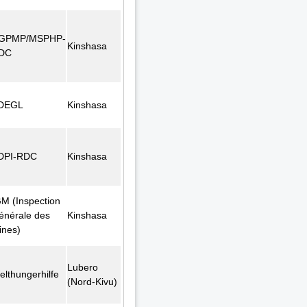
GPMP/MSPHP-
Kinshasa
DC
DEGL
Kinshasa
DPI-RDC
Kinshasa
GM (Inspection
énérale des
Kinshasa
ines)
Lubero
elthungerhilfe
(Nord-Kivu)