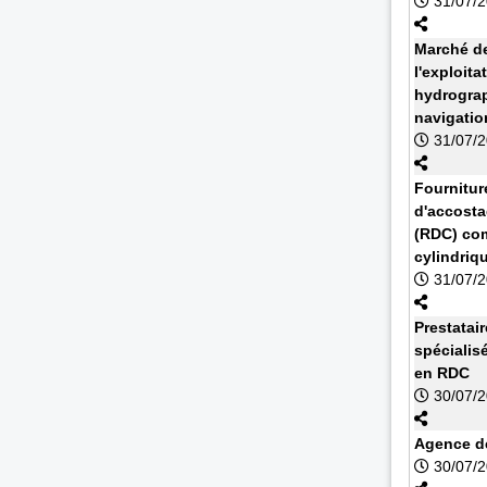
31/07/
Marché de
l'exploit
hydrograp
navigatio
31/07/
Fournitur
d'accosta
(RDC) com
cylindriq
31/07/
Prestatai
spécialis
en RDC
30/07/
Agence de
30/07/