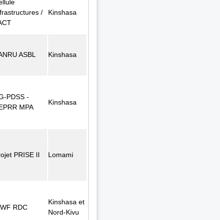
llule
frastructures /
Kinshasa
ACT
ANRU ASBL
Kinshasa
G-PDSS -
Kinshasa
EPRR MPA
ojet PRISE II
Lomami
Kinshasa et
WF RDC
Nord-Kivu