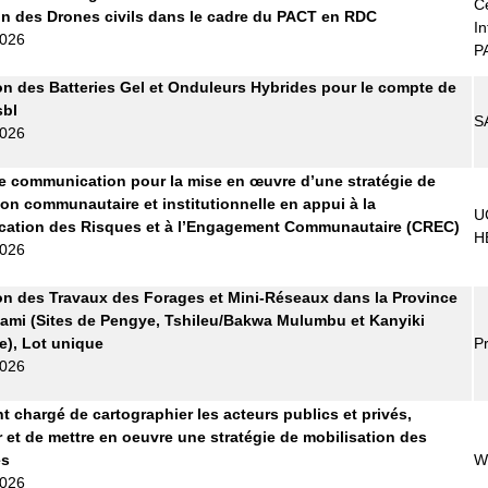
Ce
tion des Drones civils dans le cadre du PACT en RDC
In
2026
P
on des Batteries Gel et Onduleurs Hybrides pour le compte de
bl
S
2026
 communication pour la mise en œuvre d’une stratégie de
ion communautaire et institutionnelle en appui à la
U
ation des Risques et à l’Engagement Communautaire (CREC)
H
2026
on des Travaux des Forages et Mini-Réseaux dans la Province
ami (Sites de Pengye, Tshileu/Bakwa Mulumbu et Kanyiki
), Lot unique
Pr
2026
t chargé de cartographier les acteurs publics et privés,
r et de mettre en oeuvre une stratégie de mobilisation des
es
W
2026