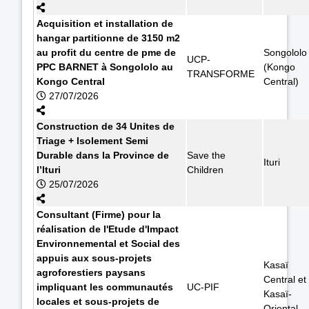
Acquisition et installation de
hangar partitionne de 3150 m2
au profit du centre de pme de
Songololo
UCP-
PPC BARNET à Songololo au
(Kongo
TRANSFORME
Kongo Central
Central)
27/07/2026
Construction de 34 Unites de
Triage + Isolement Semi
Durable dans la Province de
Save the
Ituri
l’Ituri
Children
25/07/2026
Consultant (Firme) pour la
réalisation de l'Etude d'Impact
Environnemental et Social des
appuis aux sous-projets
Kasaï
agroforestiers paysans
Central et
impliquant les communautés
UC-PIF
Kasaï-
locales et sous-projets de
Oriental