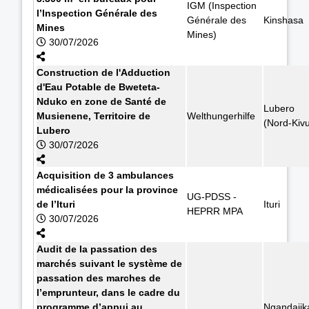
IGM (Inspection
l’Inspection Générale des
Générale des
Kinshasa
Mines
Mines)
30/07/2026
Construction de l'Adduction
d'Eau Potable de Bweteta-
Nduko en zone de Santé de
Lubero
Musienene, Territoire de
Welthungerhilfe
(Nord-Kiv
Lubero
30/07/2026
Acquisition de 3 ambulances
médicalisées pour la province
UG-PDSS -
de l’Ituri
Ituri
HEPRR MPA
30/07/2026
Audit de la passation des
marchés suivant le système de
passation des marches de
l’emprunteur, dans le cadre du
programme d’appui au
Ngandajik