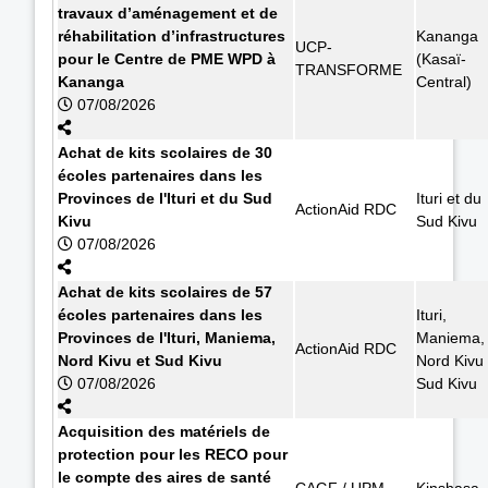
travaux d’aménagement et de
réhabilitation d’infrastructures
Kananga
UCP-
pour le Centre de PME WPD à
(Kasaï-
TRANSFORME
Kananga
Central)
07/08/2026
Achat de kits scolaires de 30
écoles partenaires dans les
Provinces de l'Ituri et du Sud
Ituri et du
ActionAid RDC
Kivu
Sud Kivu
07/08/2026
Achat de kits scolaires de 57
écoles partenaires dans les
Ituri,
Provinces de l'Ituri, Maniema,
Maniema,
ActionAid RDC
Nord Kivu et Sud Kivu
Nord Kivu 
07/08/2026
Sud Kivu
Acquisition des matériels de
protection pour les RECO pour
le compte des aires de santé
CAGF / UPM
Kinshasa