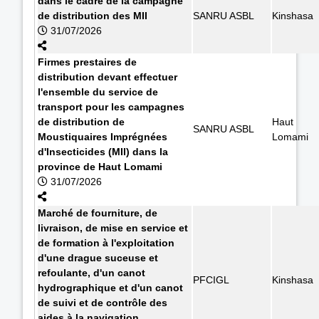
dans le cadre de la campagne
de distribution des MII
SANRU ASBL
Kinshasa
31/07/2026
Firmes prestaires de
distribution devant effectuer
l'ensemble du service de
transport pour les campagnes
de distribution de
Haut
SANRU ASBL
Moustiquaires Imprégnées
Lomami
d'Insecticides (MII) dans la
province de Haut Lomami
31/07/2026
Marché de fourniture, de
livraison, de mise en service et
de formation à l'exploitation
d'une drague suceuse et
refoulante, d'un canot
PFCIGL
Kinshasa
hydrographique et d'un canot
de suivi et de contrôle des
aides à la navigation