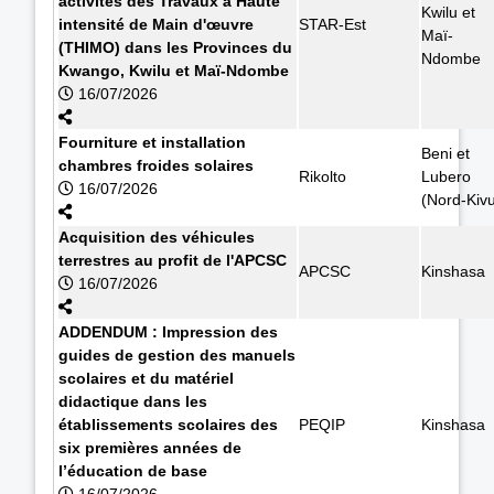
activités des Travaux à Haute
Kwilu et
intensité de Main d'œuvre
STAR-Est
Maï-
(THIMO) dans les Provinces du
Ndombe
Kwango, Kwilu et Maï-Ndombe
16/07/2026
Fourniture et installation
Beni et
chambres froides solaires
Rikolto
Lubero
16/07/2026
(Nord-Kiv
Acquisition des véhicules
terrestres au profit de l'APCSC
APCSC
Kinshasa
16/07/2026
ADDENDUM : Impression des
guides de gestion des manuels
scolaires et du matériel
didactique dans les
établissements scolaires des
PEQIP
Kinshasa
six premières années de
l’éducation de base
16/07/2026