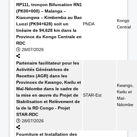
RP111, tronçon Bifurcation RN1
(PK00+000) – Malanga –
Kiasungwa – Kimbemba au Bac
Kongo
Luozi (PK94+628) soit un
PNDA
Central
linéaire de 94,628 km dans la
Province du Kongo Centrale en
RDC
28/07/2026
Partenaire facilitateur pour les
Activités Génératrices de
Recettes (AGR) dans les
Provinces de Kwango, Kwilu et
Kwango,
Maï-Ndombe dans le cadre de
Kwilu et
la mise en œuvre du Projet de
STAR-Est
Maï-
Stabilisation et Relèvement de
Ndombe
la de la RD Congo - Projet
STAR-RDC
28/07/2026
Fourniture et Installation des