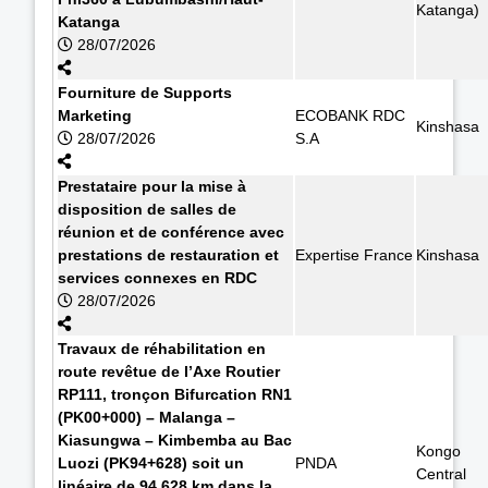
Katanga)
Katanga
28/07/2026
Fourniture de Supports
Marketing
ECOBANK RDC
Kinshasa
28/07/2026
S.A
Prestataire pour la mise à
disposition de salles de
réunion et de conférence avec
prestations de restauration et
Expertise France
Kinshasa
services connexes en RDC
28/07/2026
Travaux de réhabilitation en
route revêtue de l’Axe Routier
RP111, tronçon Bifurcation RN1
(PK00+000) – Malanga –
Kiasungwa – Kimbemba au Bac
Kongo
Luozi (PK94+628) soit un
PNDA
Central
linéaire de 94,628 km dans la