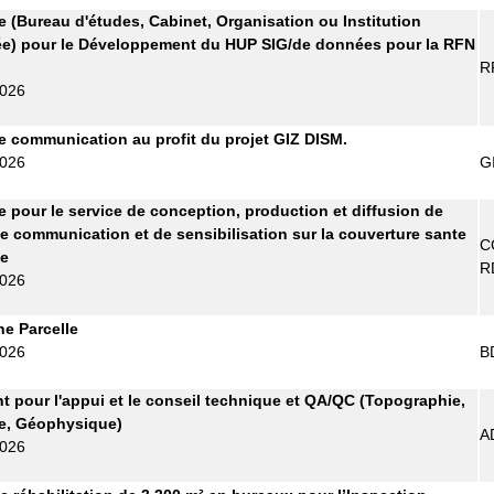
re (Bureau d'études, Cabinet, Organisation ou Institution
ée) pour le Développement du HUP SIG/de données pour la RFN
R
2026
 communication au profit du projet GIZ DISM.
2026
G
re pour le service de conception, production et diffusion de
e communication et de sensibilisation sur la couverture sante
C
le
R
2026
ne Parcelle
2026
B
t pour l'appui et le conseil technique et QA/QC (Topographie,
e, Géophysique)
A
2026