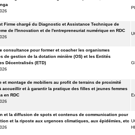
anga
P
2026
t Firme chargé du Diagnostic et Assistance Technique de
ème de l'Innovation et de l'entrepreneuriat numérique en RDC
U
2026
e consultance pour former et coacher les organismes
s de gestion de la dotation minière (OS) et les Entités
les Décentralisés (ETD)
G
2026
e et montage de mobiliers au profit de terrains de proximité
 accueillir et à garantir la pratique des filles et jeunes femmes
sa en RDC
E
2026
n et la diffusion de spots et contenus de communication pour
ation et la riposte aux urgences climatiques, aux épidémies, etc
U
2026
H