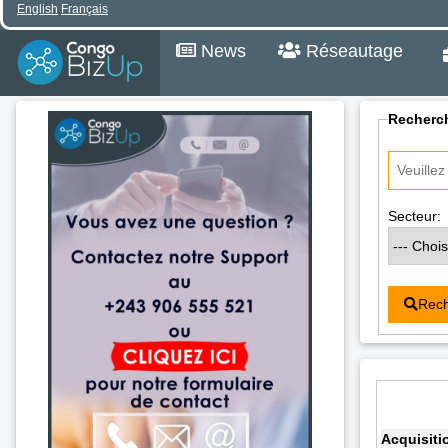
English
Français
News
Réseautage
Recherch
Secteur:
Rech
Acquisiti