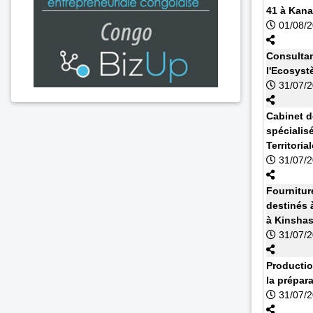
41 à Kan
01/08/
Consultan
l'Ecosyst
31/07/
Cabinet d
spécialisé
Territoria
31/07/
Fournitur
destinés à
à Kinsha
31/07/
Productio
la prépar
31/07/