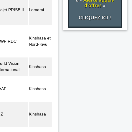
ojet PRISE II
Lomami
Kinshasa et
WF RDC
Nord-Kivu
orld Vision
Kinshasa
ternational
AAF
Kinshasa
IZ
Kinshasa