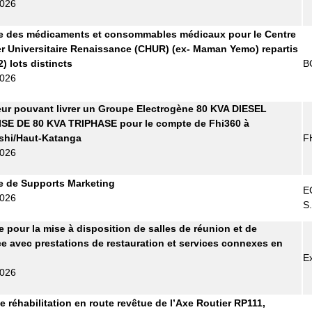
2026
re des médicaments et consommables médicaux pour le Centre
er Universitaire Renaissance (CHUR) (ex- Maman Yemo) repartis
) lots distincts
B
2026
ur pouvant livrer un Groupe Electrogène 80 KVA DIESEL
SE DE 80 KVA TRIPHASE pour le compte de Fhi360 à
hi/Haut-Katanga
F
2026
e de Supports Marketing
E
2026
S
re pour la mise à disposition de salles de réunion et de
e avec prestations de restauration et services connexes en
E
2026
e réhabilitation en route revêtue de l’Axe Routier RP111,