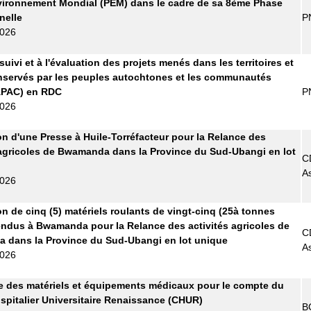
vironnement Mondial (PEM) dans le cadre de sa 8ème Phase
nelle
P
2026
uivi et à l'évaluation des projets menés dans les territoires et
servés par les peuples autochtones et les communautés
APAC) en RDC
P
2026
on d'une Presse à Huile-Torréfacteur pour la Relance des
 agricoles de Bwamanda dans la Province du Sud-Ubangi en lot
C
A
2026
on de cinq (5) matériels roulants de vingt-cinq (25à tonnes
ndus à Bwamanda pour la Relance des activités agricoles de
C
 dans la Province du Sud-Ubangi en lot unique
A
2026
e des matériels et équipements médicaux pour le compte du
spitalier Universitaire Renaissance (CHUR)
B