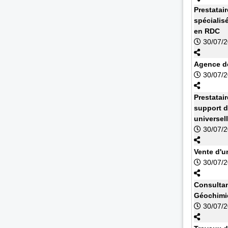
Prestatai
spécialis
en RDC
30/07/
Agence de
30/07/
Prestatai
support d
universel
30/07/
Vente d'u
30/07/
Consultan
Géochimi
30/07/