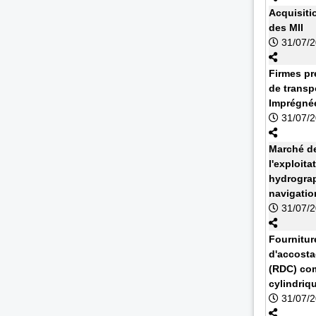
Acquisiti
des MII
31/07/
Firmes pr
de transp
Imprégnée
31/07/
Marché de
l'exploit
hydrograp
navigatio
31/07/
Fournitur
d'accosta
(RDC) com
cylindriq
31/07/