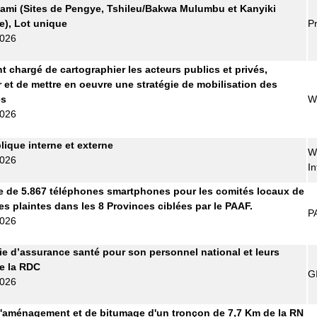
ami (Sites de Pengye, Tshileu/Bakwa Mulumbu et Kanyiki
), Lot unique
Pr
2026
t chargé de cartographier les acteurs publics et privés,
r et de mettre en oeuvre une stratégie de mobilisation des
es
W
2026
lique interne et externe
W
2026
In
e de 5.867 téléphones smartphones pour les comités locaux de
es plaintes dans les 8 Provinces ciblées par le PAAF.
P
2026
 d’assurance santé pour son personnel national et leurs
de la RDC
G
2026
'aménagement et de bitumage d'un tronçon de 7,7 Km de la RN