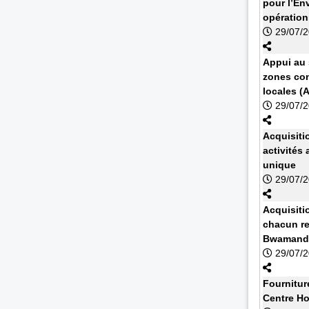
pour l’En
opération
29/07/
Appui au s
zones con
locales (
29/07/
Acquisiti
activités
unique
29/07/
Acquisiti
chacun re
Bwamanda
29/07/
Fournitur
Centre Ho