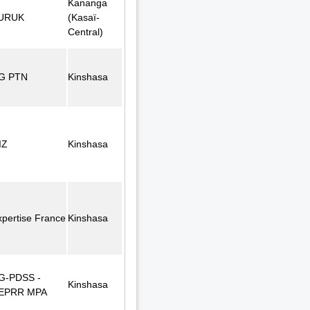
Kananga
URUK
(Kasaï-
Central)
G PTN
Kinshasa
IZ
Kinshasa
xpertise France
Kinshasa
G-PDSS -
Kinshasa
EPRR MPA