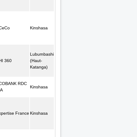
CeCo
Kinshasa
Lubumbashi
HI 360
(Haut-
Katanga)
COBANK RDC
Kinshasa
.A
xpertise France
Kinshasa