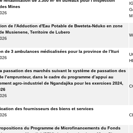
e réhabilitation de 3.300 m² en bureaux pour l’Inspection
I
 des Mines
G
2026
M
ion de l'Adduction d'Eau Potable de Bweteta-Nduko en zone
de Musienene, Territoire de Lubero
W
2026
on de 3 ambulances médicalisées pour la province de l’Ituri
U
2026
H
la passation des marchés suivant le système de passation des
e l’emprunteur, dans le cadre du programme d’appui au
ment agro-industriel de Ngandajika pour les exercices 2024,
C
026
2026
fication des fournisseurs des biens et services
2026
C
propositions du Programme de Microfinancements du Fonds