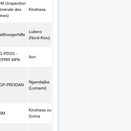
GM (Inspection
énérale des
Kinshasa
ines)
Lubero
elthungerhilfe
(Nord-Kivu)
G-PDSS -
Ituri
EPRR MPA
Ngandajika
GP-PRODAN
(Lomami)
Kinshasa ou
BM
Goma