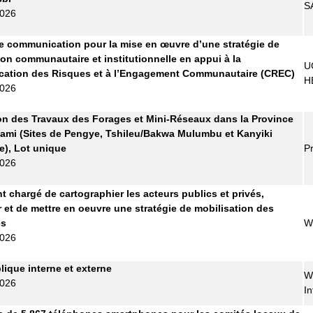
S
2026
 communication pour la mise en œuvre d’une stratégie de
ion communautaire et institutionnelle en appui à la
U
ation des Risques et à l’Engagement Communautaire (CREC)
H
2026
on des Travaux des Forages et Mini-Réseaux dans la Province
ami (Sites de Pengye, Tshileu/Bakwa Mulumbu et Kanyiki
), Lot unique
Pr
2026
t chargé de cartographier les acteurs publics et privés,
r et de mettre en oeuvre une stratégie de mobilisation des
es
W
2026
lique interne et externe
W
2026
In