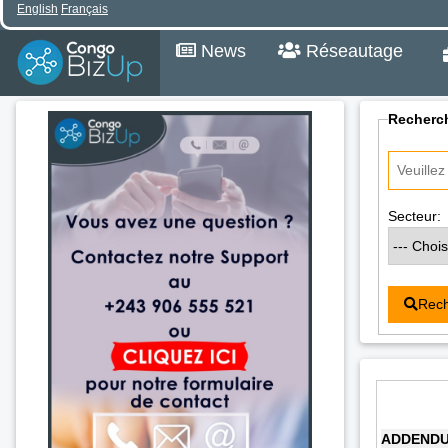
English
Français
News
Réseautage
Recherch
Secteur:
Rech
ADDENDUM 