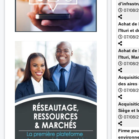
d’infrast
07/08/
Achat de 
l'Ituri et
07/08/
Achat de 
l'Ituri, 
07/08/
Acquisiti
des aires
07/08/
Acquisiti
Siège et l
07/08/
Firme pou
environne