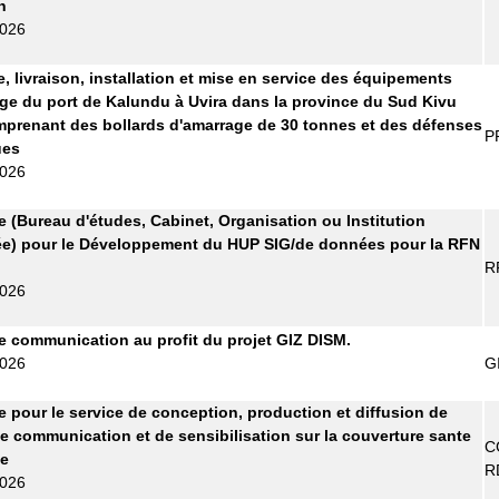
n
2026
e, livraison, installation et mise en service des équipements
ge du port de Kalundu à Uvira dans la province du Sud Kivu
prenant des bollards d'amarrage de 30 tonnes et des défenses
P
ues
2026
re (Bureau d'études, Cabinet, Organisation ou Institution
ée) pour le Développement du HUP SIG/de données pour la RFN
R
2026
 communication au profit du projet GIZ DISM.
2026
G
re pour le service de conception, production et diffusion de
e communication et de sensibilisation sur la couverture sante
C
le
R
2026