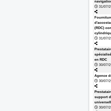
navigatio
31/07/
Fournitur
d'accosta
(RDC) com
cylindriq
31/07/
Prestatai
spécialis
en RDC
30/07/
Agence de
30/07/
Prestatai
support d
universel
30/07/