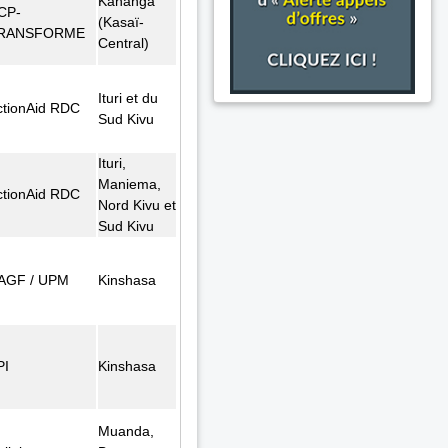
Kananga
CP-
(Kasaï-
RANSFORME
Central)
Ituri et du
ctionAid RDC
Sud Kivu
Ituri,
Maniema,
ctionAid RDC
Nord Kivu et
Sud Kivu
AGF / UPM
Kinshasa
PI
Kinshasa
Muanda,