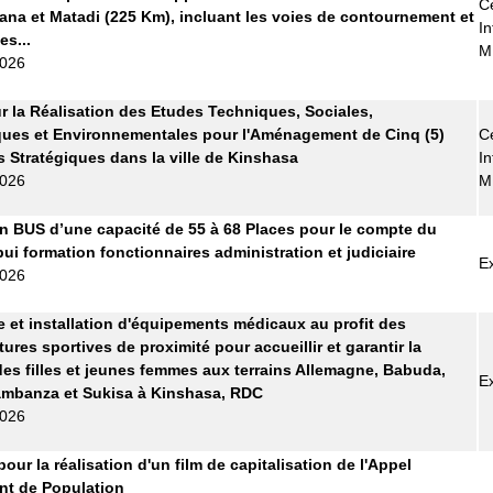
Ce
ana et Matadi (225 Km), incluant les voies de contournement et
In
es...
M
2026
r la Réalisation des Etudes Techniques, Sociales,
ues et Environnementales pour l'Aménagement de Cinq (5)
Ce
s Stratégiques dans la ville de Kinshasa
In
2026
M
n BUS d’une capacité de 55 à 68 Places pour le compte du
pui formation fonctionnaires administration et judiciaire
E
2026
e et installation d'équipements médicaux au profit des
tures sportives de proximité pour accueillir et garantir la
des filles et jeunes femmes aux terrains Allemagne, Babuda,
E
ambanza et Sukisa à Kinshasa, RDC
2026
pour la réalisation d'un film de capitalisation de l'Appel
t de Population