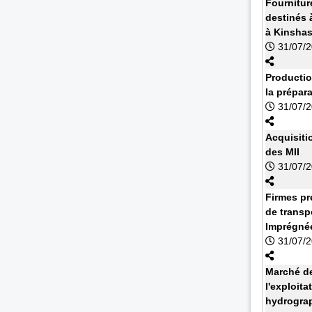
Fournitur
destinés à
à Kinsha
31/07/
Productio
la prépar
31/07/
Acquisiti
des MII
31/07/
Firmes pr
de transp
Imprégnée
31/07/
Marché de
l'exploit
hydrograp