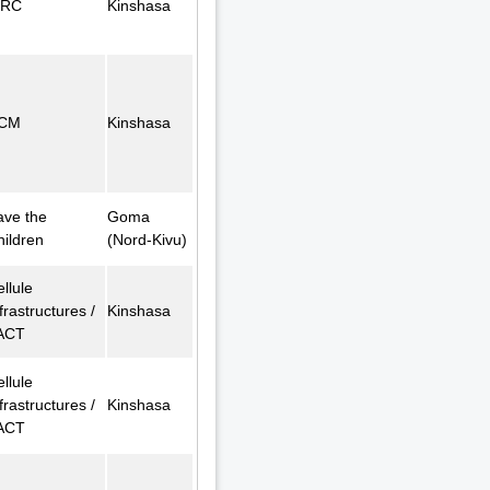
FRC
Kinshasa
CM
Kinshasa
ave the
Goma
hildren
(Nord-Kivu)
llule
frastructures /
Kinshasa
ACT
llule
frastructures /
Kinshasa
ACT