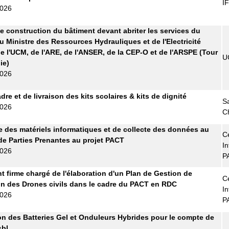
I
2026
e construction du bâtiment devant abriter les services du
u Ministre des Ressources Hydrauliques et de l'Electricité
e l'UCM, de l'ARE, de l'ANSER, de la CEP-O et de l'ARSPE (Tour
U
ie)
2026
re et de livraison des kits scolaires & kits de dignité
S
2026
C
e des matériels informatiques et de collecte des données au
Ce
de Parties Prenantes au projet PACT
In
2026
P
t firme chargé de l'élaboration d'un Plan de Gestion de
Ce
tion des Drones civils dans le cadre du PACT en RDC
In
2026
P
on des Batteries Gel et Onduleurs Hybrides pour le compte de
bl