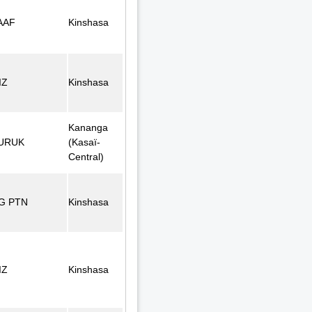
AAF
Kinshasa
IZ
Kinshasa
Kananga
URUK
(Kasaï-
Central)
G PTN
Kinshasa
IZ
Kinshasa