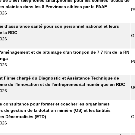
e de 5.867 téléphones smartphones pour les comités locaux de
es plaintes dans les 8 Provinces ciblées par le PAAF.
P
2026
 d’assurance santé pour son personnel national et leurs
de la RDC
G
2026
'aménagement et de bitumage d'un tronçon de 7,7 Km de la RN
anga
P
2026
t Firme chargé du Diagnostic et Assistance Technique de
ème de l'Innovation et de l'entrepreneuriat numérique en RDC
U
2026
e consultance pour former et coacher les organismes
s de gestion de la dotation minière (OS) et les Entités
les Décentralisés (ETD)
G
2026