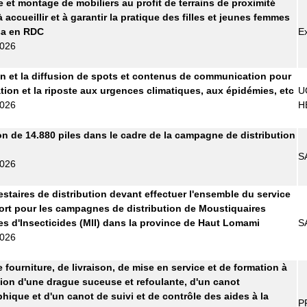
e et montage de mobiliers au profit de terrains de proximité
 accueillir et à garantir la pratique des filles et jeunes femmes
sa en RDC
E
2026
n et la diffusion de spots et contenus de communication pour
ation et la riposte aux urgences climatiques, aux épidémies, etc
U
2026
H
on de 14.880 piles dans le cadre de la campagne de distribution
S
2026
estaires de distribution devant effectuer l'ensemble du service
ort pour les campagnes de distribution de Moustiquaires
s d'Insecticides (MII) dans la province de Haut Lomami
S
2026
 fourniture, de livraison, de mise en service et de formation à
ation d'une drague suceuse et refoulante, d'un canot
hique et d'un canot de suivi et de contrôle des aides à la
P