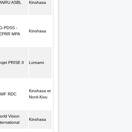
ANRU ASBL
Kinshasa
G-PDSS -
Kinshasa
EPRR MPA
ojet PRISE II
Lomami
Kinshasa et
WF RDC
Nord-Kivu
orld Vision
Kinshasa
ternational