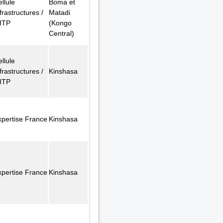
llule
Boma et
frastructures /
Matadi
ITP
(Kongo
Central)
llule
frastructures /
Kinshasa
ITP
xpertise France
Kinshasa
xpertise France
Kinshasa