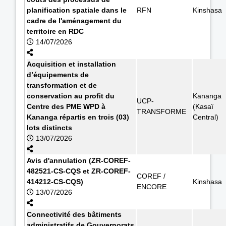
planification spatiale dans le
RFN
Kinshasa
cadre de l'aménagement du
territoire en RDC
14/07/2026
Acquisition et installation
d’équipements de
transformation et de
conservation au profit du
Kananga
UCP-
Centre des PME WPD à
(Kasaï
TRANSFORME
Kananga répartis en trois (03)
Central)
lots distincts
13/07/2026
Avis d'annulation (ZR-COREF-
482521-CS-CQS et ZR-COREF-
COREF /
414212-CS-CQS)
Kinshasa
ENCORE
13/07/2026
Connectivité des bâtiments
administratifs de Gouvernorats