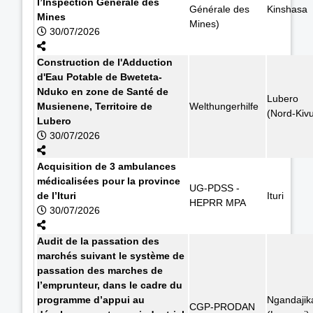
l’Inspection Générale des
Générale des
Kinshasa
Mines
Mines)
30/07/2026
Construction de l'Adduction
d'Eau Potable de Bweteta-
Nduko en zone de Santé de
Lubero
Musienene, Territoire de
Welthungerhilfe
(Nord-Kiv
Lubero
30/07/2026
Acquisition de 3 ambulances
médicalisées pour la province
UG-PDSS -
de l’Ituri
Ituri
HEPRR MPA
30/07/2026
Audit de la passation des
marchés suivant le système de
passation des marches de
l’emprunteur, dans le cadre du
programme d’appui au
Ngandajik
CGP-PRODAN