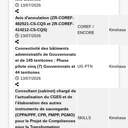
13/07/2026
Avis d'annulation (ZR-COREF-
482521-CS-CQS et ZR-COREF-
COREF /
414212-CS-CQS)
Kinshasa
ENCORE
13/07/2026
Connectivité des bâtiments
administratifs de Gouvernorats
et de 145 territoires : Phase
pilote cinq (7) Gouvernorats et
UG PTN
Kinshasa
44 territoires
13/07/2026
Consultant (cabinet) chargé de
l’actualisation du CGES et de
l’élaboration des autres
instruments de sauvegarde
(CPPA/PPF, CPR, PMPP, PGMO)
SKILLS
Kinshasa
pour le Projet de Compétences
pour la Transformation