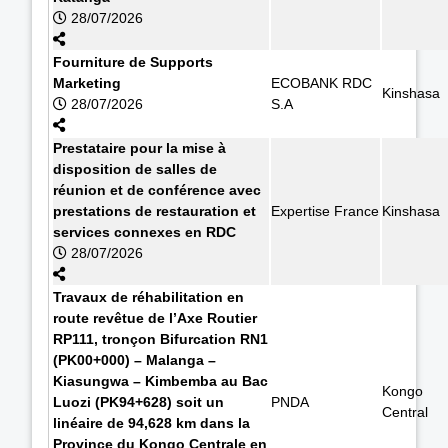
28/07/2026
Fourniture de Supports
Marketing
ECOBANK RDC
Kinshasa
28/07/2026
S.A
Prestataire pour la mise à
disposition de salles de
réunion et de conférence avec
prestations de restauration et
Expertise France
Kinshasa
services connexes en RDC
28/07/2026
Travaux de réhabilitation en
route revêtue de l’Axe Routier
RP111, tronçon Bifurcation RN1
(PK00+000) – Malanga –
Kiasungwa – Kimbemba au Bac
Kongo
Luozi (PK94+628) soit un
PNDA
Central
linéaire de 94,628 km dans la
Province du Kongo Centrale en