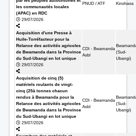
par les peuples autochtones et
PNUD / ATF
Kinshasa
les communautés locales
(APAC) en RDC
29/07/2026
Acquisition d'une Presse à
Huile-Torréfacteur pour la
Relance des activités agricoles
Bwamand
CDI - Bwamanda
de Bwamanda dans la Province
(Sud-
Asbl
du Sud-Ubangi en lot unique
Ubangi)
29/07/2026
Acquisition de cinq (5)
matériels roulants de vingt-
cinq (25à tonnes chacun
rendus à Bwamanda pour la
Bwamand
CDI - Bwamanda
Relance des activités agricoles
(Sud-
Asbl
de Bwamanda dans la Province
Ubangi)
du Sud-Ubangi en lot unique
29/07/2026
Fourniture des matériels et