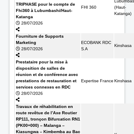
Lubumbas
TRIPHASE pour le compte de
FHI 360
(Haut-
Fhi360 à Lubumbashi/Haut-
Katanga)
Katanga
28/07/2026
Fourniture de Supports
Marketing
ECOBANK RDC
Kinshasa
28/07/2026
S.A
Prestataire pour la mise à
disposition de salles de
réunion et de conférence avec
prestations de restauration et
Expertise France
Kinshasa
services connexes en RDC
28/07/2026
Travaux de réhabilitation en
route revêtue de l’Axe Routier
RP111, tronçon Bifurcation RN1
(PK00+000) – Malanga –
Kiasungwa – Kimbemba au Bac