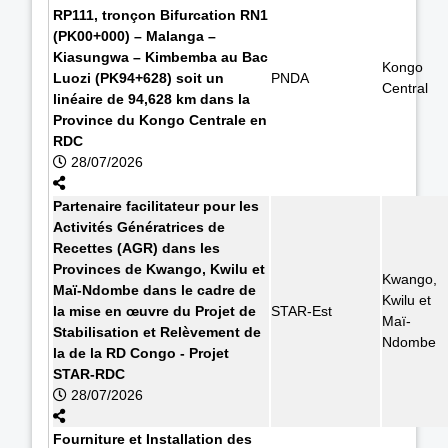
RP111, tronçon Bifurcation RN1
(PK00+000) – Malanga –
Kiasungwa – Kimbemba au Bac
Kongo
Luozi (PK94+628) soit un
PNDA
Central
linéaire de 94,628 km dans la
Province du Kongo Centrale en
RDC
28/07/2026
Partenaire facilitateur pour les
Activités Génératrices de
Recettes (AGR) dans les
Provinces de Kwango, Kwilu et
Kwango,
Maï-Ndombe dans le cadre de
Kwilu et
la mise en œuvre du Projet de
STAR-Est
Maï-
Stabilisation et Relèvement de
Ndombe
la de la RD Congo - Projet
STAR-RDC
28/07/2026
Fourniture et Installation des