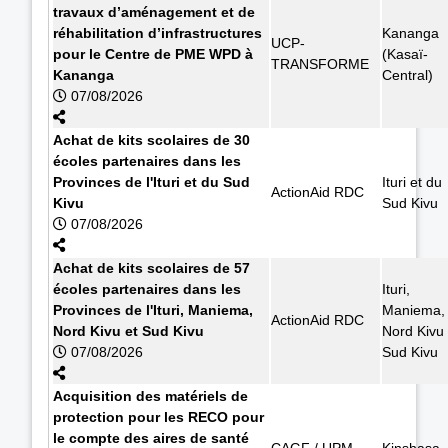
travaux d’aménagement et de
réhabilitation d’infrastructures
Kananga
UCP-
pour le Centre de PME WPD à
(Kasaï-
TRANSFORME
Kananga
Central)
07/08/2026
Achat de kits scolaires de 30
écoles partenaires dans les
Provinces de l'Ituri et du Sud
Ituri et du
ActionAid RDC
Kivu
Sud Kivu
07/08/2026
Achat de kits scolaires de 57
écoles partenaires dans les
Ituri,
Provinces de l'Ituri, Maniema,
Maniema,
ActionAid RDC
Nord Kivu et Sud Kivu
Nord Kivu 
07/08/2026
Sud Kivu
Acquisition des matériels de
protection pour les RECO pour
le compte des aires de santé
CAGF / UPM
Kinshasa