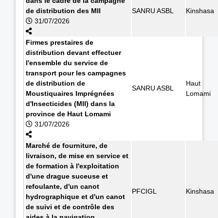
dans le cadre de la campagne
de distribution des MII
SANRU ASBL
Kinshasa
31/07/2026
Firmes prestaires de
distribution devant effectuer
l'ensemble du service de
transport pour les campagnes
de distribution de
Haut
SANRU ASBL
Moustiquaires Imprégnées
Lomami
d'Insecticides (MII) dans la
province de Haut Lomami
31/07/2026
Marché de fourniture, de
livraison, de mise en service et
de formation à l'exploitation
d'une drague suceuse et
refoulante, d'un canot
PFCIGL
Kinshasa
hydrographique et d'un canot
de suivi et de contrôle des
aides à la navigation