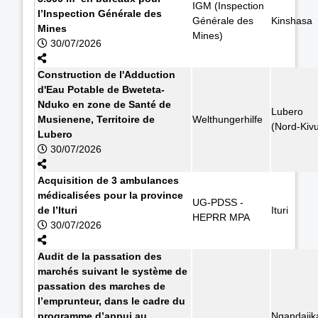
IGM (Inspection
l’Inspection Générale des
Générale des
Kinshasa
Mines
Mines)
30/07/2026
Construction de l'Adduction
d'Eau Potable de Bweteta-
Nduko en zone de Santé de
Lubero
Musienene, Territoire de
Welthungerhilfe
(Nord-Kiv
Lubero
30/07/2026
Acquisition de 3 ambulances
médicalisées pour la province
UG-PDSS -
de l’Ituri
Ituri
HEPRR MPA
30/07/2026
Audit de la passation des
marchés suivant le système de
passation des marches de
l’emprunteur, dans le cadre du
programme d’appui au
Ngandajik