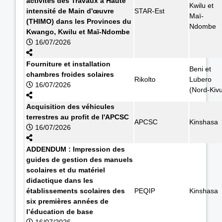
activités des Travaux à Haute
Kwilu et
intensité de Main d'œuvre
STAR-Est
Maï-
(THIMO) dans les Provinces du
Ndombe
Kwango, Kwilu et Maï-Ndombe
16/07/2026
Fourniture et installation
Beni et
chambres froides solaires
Rikolto
Lubero
16/07/2026
(Nord-Kiv
Acquisition des véhicules
terrestres au profit de l'APCSC
APCSC
Kinshasa
16/07/2026
ADDENDUM : Impression des
guides de gestion des manuels
scolaires et du matériel
didactique dans les
établissements scolaires des
PEQIP
Kinshasa
six premières années de
l’éducation de base
16/07/2026