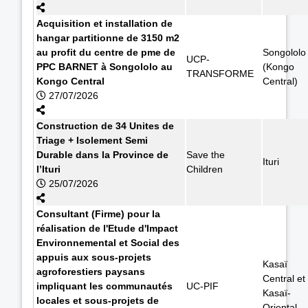
Acquisition et installation de
hangar partitionne de 3150 m2
au profit du centre de pme de
Songololo
UCP-
PPC BARNET à Songololo au
(Kongo
TRANSFORME
Kongo Central
Central)
27/07/2026
Construction de 34 Unites de
Triage + Isolement Semi
Durable dans la Province de
Save the
Ituri
l’Ituri
Children
25/07/2026
Consultant (Firme) pour la
réalisation de l'Etude d'Impact
Environnemental et Social des
appuis aux sous-projets
Kasaï
agroforestiers paysans
Central et
impliquant les communautés
UC-PIF
Kasaï-
locales et sous-projets de
Oriental