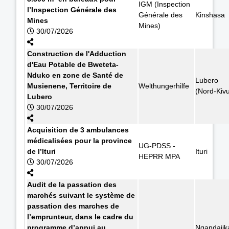
IGM (Inspection
l’Inspection Générale des
Générale des
Kinshasa
Mines
Mines)
30/07/2026
Construction de l'Adduction
d'Eau Potable de Bweteta-
Nduko en zone de Santé de
Lubero
Musienene, Territoire de
Welthungerhilfe
(Nord-Kiv
Lubero
30/07/2026
Acquisition de 3 ambulances
médicalisées pour la province
UG-PDSS -
de l’Ituri
Ituri
HEPRR MPA
30/07/2026
Audit de la passation des
marchés suivant le système de
passation des marches de
l’emprunteur, dans le cadre du
programme d’appui au
Ngandajik