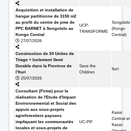
Acquisition et installation de
hangar partitionne de 3150 m2
au profit du centre de pme de
Songololo
UCP-
PPC BARNET à Songololo au
(Kongo
TRANSFORME
Kongo Central
Central)
27/07/2026
Construction de 34 Unites de
Triage + Isolement Semi
Durable dans la Province de
Save the
Ituri
l’Ituri
Children
25/07/2026
Consultant (Firme) pour la
réalisation de l'Etude d'Impact
Environnemental et Social des
appuis aux sous-projets
Kasaï
agroforestiers paysans
Central et
impliquant les communautés
UC-PIF
Kasaï-
locales et sous-projets de
Oriental