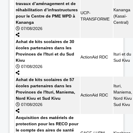
travaux d’aménagement et de
réhabilitation d’infrastructures
Kananga
UCP-
pour le Centre de PME WPD à
(Kasaï-
TRANSFORME
Kananga
Central)
07/08/2026
Achat de kits scolaires de 30
écoles partenaires dans les
Provinces de l'Ituri et du Sud
Ituri et du
ActionAid RDC
Kivu
Sud Kivu
07/08/2026
Achat de kits scolaires de 57
écoles partenaires dans les
Ituri,
Provinces de l'Ituri, Maniema,
Maniema,
ActionAid RDC
Nord Kivu et Sud Kivu
Nord Kivu 
07/08/2026
Sud Kivu
Acquisition des matériels de
protection pour les RECO pour
le compte des aires de santé
CAGF / UPM
Kinshasa