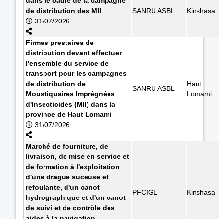
dans le cadre de la campagne
de distribution des MII
SANRU ASBL
Kinshasa
31/07/2026
Firmes prestaires de
distribution devant effectuer
l'ensemble du service de
transport pour les campagnes
de distribution de
Haut
SANRU ASBL
Moustiquaires Imprégnées
Lomami
d'Insecticides (MII) dans la
province de Haut Lomami
31/07/2026
Marché de fourniture, de
livraison, de mise en service et
de formation à l'exploitation
d'une drague suceuse et
refoulante, d'un canot
PFCIGL
Kinshasa
hydrographique et d'un canot
de suivi et de contrôle des
aides à la navigation