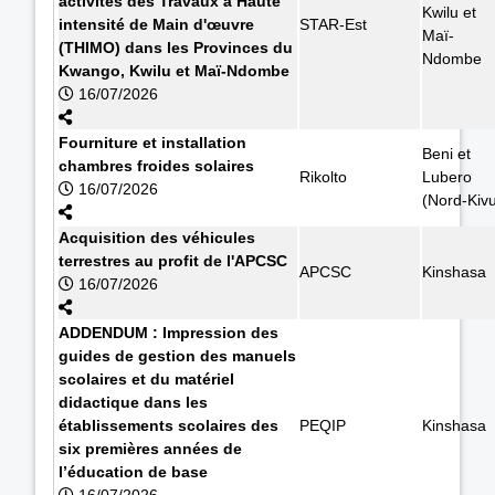
activités des Travaux à Haute
Kwilu et
intensité de Main d'œuvre
STAR-Est
Maï-
(THIMO) dans les Provinces du
Ndombe
Kwango, Kwilu et Maï-Ndombe
16/07/2026
Fourniture et installation
Beni et
chambres froides solaires
Rikolto
Lubero
16/07/2026
(Nord-Kiv
Acquisition des véhicules
terrestres au profit de l'APCSC
APCSC
Kinshasa
16/07/2026
ADDENDUM : Impression des
guides de gestion des manuels
scolaires et du matériel
didactique dans les
établissements scolaires des
PEQIP
Kinshasa
six premières années de
l’éducation de base
16/07/2026