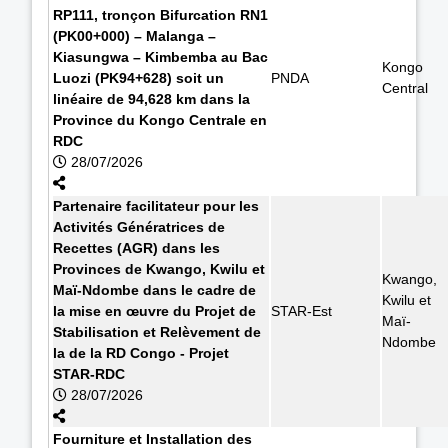
RP111, tronçon Bifurcation RN1
(PK00+000) – Malanga –
Kiasungwa – Kimbemba au Bac
Kongo
Luozi (PK94+628) soit un
PNDA
Central
linéaire de 94,628 km dans la
Province du Kongo Centrale en
RDC
28/07/2026
Partenaire facilitateur pour les
Activités Génératrices de
Recettes (AGR) dans les
Provinces de Kwango, Kwilu et
Kwango,
Maï-Ndombe dans le cadre de
Kwilu et
la mise en œuvre du Projet de
STAR-Est
Maï-
Stabilisation et Relèvement de
Ndombe
la de la RD Congo - Projet
STAR-RDC
28/07/2026
Fourniture et Installation des