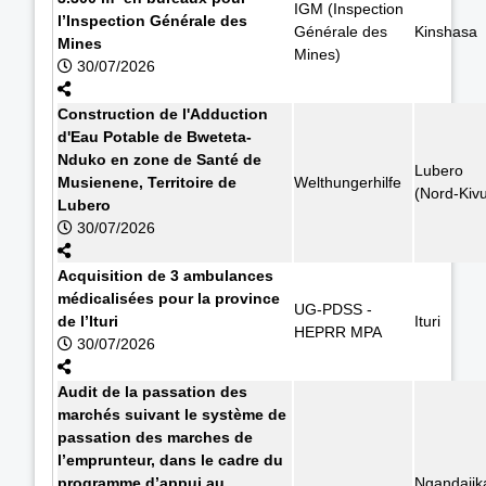
IGM (Inspection
l’Inspection Générale des
Générale des
Kinshasa
Mines
Mines)
30/07/2026
Construction de l'Adduction
d'Eau Potable de Bweteta-
Nduko en zone de Santé de
Lubero
Musienene, Territoire de
Welthungerhilfe
(Nord-Kiv
Lubero
30/07/2026
Acquisition de 3 ambulances
médicalisées pour la province
UG-PDSS -
de l’Ituri
Ituri
HEPRR MPA
30/07/2026
Audit de la passation des
marchés suivant le système de
passation des marches de
l’emprunteur, dans le cadre du
programme d’appui au
Ngandajik