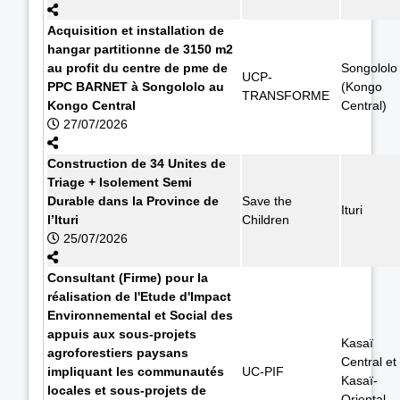
Acquisition et installation de
hangar partitionne de 3150 m2
au profit du centre de pme de
Songololo
UCP-
PPC BARNET à Songololo au
(Kongo
TRANSFORME
Kongo Central
Central)
27/07/2026
Construction de 34 Unites de
Triage + Isolement Semi
Durable dans la Province de
Save the
Ituri
l’Ituri
Children
25/07/2026
Consultant (Firme) pour la
réalisation de l'Etude d'Impact
Environnemental et Social des
appuis aux sous-projets
Kasaï
agroforestiers paysans
Central et
impliquant les communautés
UC-PIF
Kasaï-
locales et sous-projets de
Oriental