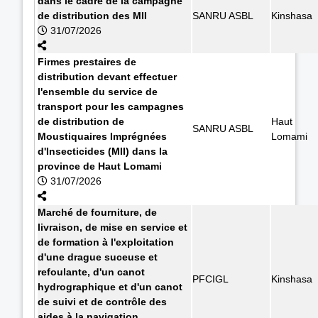
dans le cadre de la campagne
de distribution des MII
SANRU ASBL
Kinshasa
31/07/2026
Firmes prestaires de
distribution devant effectuer
l'ensemble du service de
transport pour les campagnes
de distribution de
Haut
SANRU ASBL
Moustiquaires Imprégnées
Lomami
d'Insecticides (MII) dans la
province de Haut Lomami
31/07/2026
Marché de fourniture, de
livraison, de mise en service et
de formation à l'exploitation
d'une drague suceuse et
refoulante, d'un canot
PFCIGL
Kinshasa
hydrographique et d'un canot
de suivi et de contrôle des
aides à la navigation