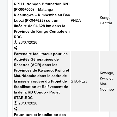
RP111, tronçon Bifurcation RN1
(PK00+000) – Malanga –
Kiasungwa – Kimbemba au Bac
Kongo
Luozi (PK94+628) soit un
PNDA
Central
linéaire de 94,628 km dans la
Province du Kongo Centrale en
RDC
28/07/2026
Partenaire facilitateur pour les
Activités Génératrices de
Recettes (AGR) dans les
Provinces de Kwango, Kwilu et
Kwango,
Maï-Ndombe dans le cadre de
Kwilu et
la mise en œuvre du Projet de
STAR-Est
Maï-
Stabilisation et Relèvement de
Ndombe
la de la RD Congo - Projet
STAR-RDC
28/07/2026
Fourniture et Installation des