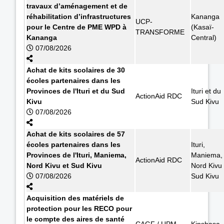
travaux d’aménagement et de
réhabilitation d’infrastructures
Kananga
UCP-
pour le Centre de PME WPD à
(Kasaï-
TRANSFORME
Kananga
Central)
07/08/2026
Achat de kits scolaires de 30
écoles partenaires dans les
Provinces de l'Ituri et du Sud
Ituri et du
ActionAid RDC
Kivu
Sud Kivu
07/08/2026
Achat de kits scolaires de 57
écoles partenaires dans les
Ituri,
Provinces de l'Ituri, Maniema,
Maniema,
ActionAid RDC
Nord Kivu et Sud Kivu
Nord Kivu 
07/08/2026
Sud Kivu
Acquisition des matériels de
protection pour les RECO pour
le compte des aires de santé
CAGF / UPM
Kinshasa