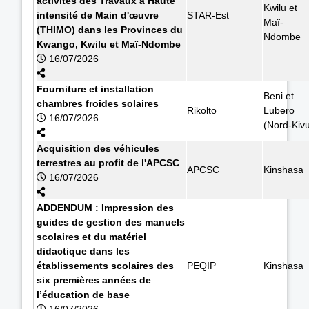
activités des Travaux à Haute
Kwilu et
intensité de Main d'œuvre
STAR-Est
Maï-
(THIMO) dans les Provinces du
Ndombe
Kwango, Kwilu et Maï-Ndombe
16/07/2026
Fourniture et installation
Beni et
chambres froides solaires
Rikolto
Lubero
16/07/2026
(Nord-Kiv
Acquisition des véhicules
terrestres au profit de l'APCSC
APCSC
Kinshasa
16/07/2026
ADDENDUM : Impression des
guides de gestion des manuels
scolaires et du matériel
didactique dans les
établissements scolaires des
PEQIP
Kinshasa
six premières années de
l’éducation de base
16/07/2026